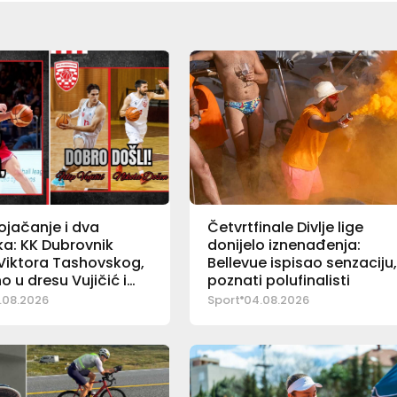
jačanje i dva
Četvrtfinale Divlje lige
a: KK Dubrovnik
donijelo iznenađenja:
Viktora Tashovskog,
Bellevue ispisao senzaciju
 u dresu Vujičić i
poznati polufinalisti
.08.2026
Sport
04.08.2026