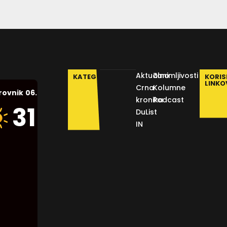
Aktualno
Zanimljivosti
KATEGORIJE
KORIS
LINKO
Crna
Kolumne
06.08.2026.
rovnik
kronika
Podcast
Humidity:
31
°C
DuList
42 %
IN
Pressure:
1014 mb
Wind:
9
Km/h
Clouds:
0%