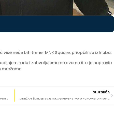
više neće biti trener MNK Square, priopćili su iz kluba.
aljnjem radu i zahvaljujemo na svemu što je napravio
im mrežama.
SLJEDEĆA
Ivan Knez i Davor Makivić osvojili srebro na Državnom prvenstvu u Zadru
ODRŽAN ŽDRIJEB SVJETSKOG PRVENSTVA U RUKOMETU Hrvatska saznala sve suparnike