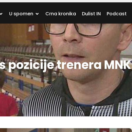
U spomen
Crna kronika
Dulist IN
Podcast
 s pozicije trenera MNK