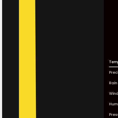
Tem
Prec
Rain
Win
Humi
Pres