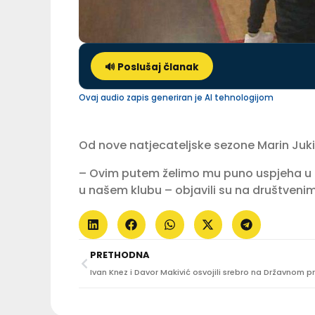
🔊 Poslušaj članak
Ovaj audio zapis generiran je AI tehnologijom
Od nove natjecateljske sezone Marin Jukić 
– Ovim putem želimo mu puno uspjeha u d
u našem klubu – objavili su na društven
PRETHODNA