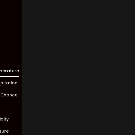
Visibility:
10 km
Sunrise:
05:44
Sunset:
20:02
perature
ipitation
 Chance
d
dity
sure