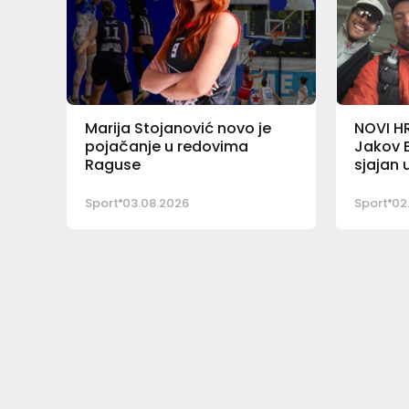
Marija Stojanović novo je
NOVI H
pojačanje u redovima
Jakov B
Raguse
sjajan
Sport
03.08.2026
Sport
02