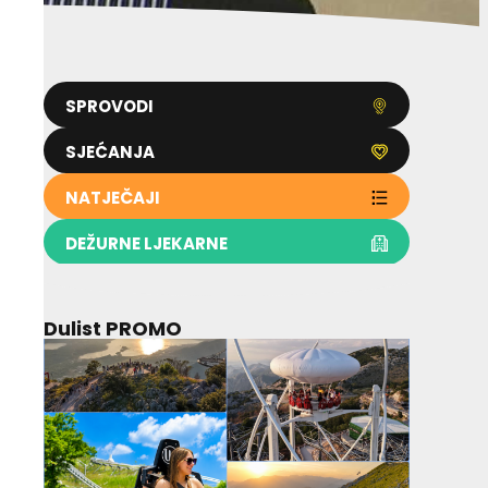
SPROVODI
SJEĆANJA
NATJEČAJI
DEŽURNE LJEKARNE
Dulist PROMO