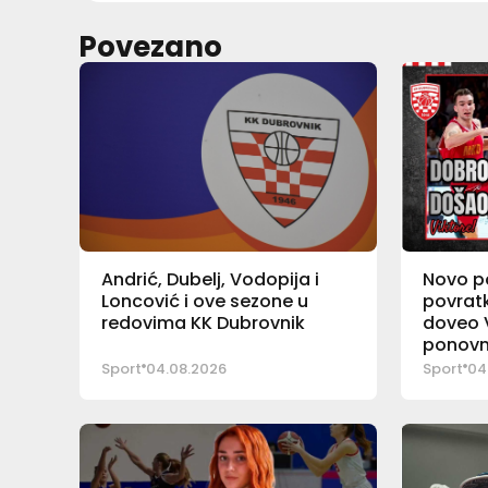
Povezano
Andrić, Dubelj, Vodopija i
Novo po
Loncović i ove sezone u
povratk
redovima KK Dubrovnik
doveo 
ponovno
Došen
Sport
04.08.2026
Sport
04