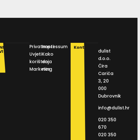
Privatnosti
Impressum
NI
Kontakt
dulist
VI
Uvjeti
Kako
d.o.o.
korištenja
do
Ćira
Marketing
nas
Carića
3, 20
000
Dubrovnik
info@dulist.hr
020 350
670
020 350