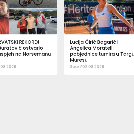
RVATSKI REKORD!
Lucija Ćirić Bagarić i
uratović ostvario
Angelica Moratelli
 uspjeh na Norsemanu
pobjednice turnira u Targ
Muresu
.08.2026
Sport
02.08.2026