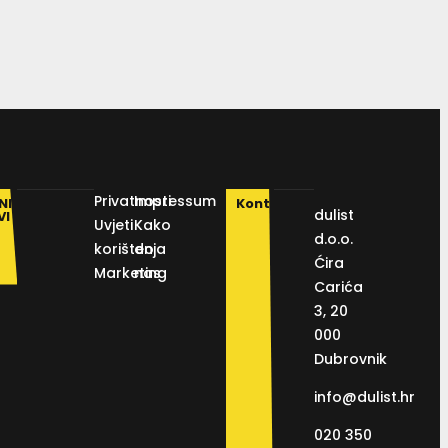
Privatnosti
Impressum
NI
Kontakt
dulist
VI
Uvjeti
Kako
d.o.o.
korištenja
do
Ćira
Marketing
nas
Carića
3, 20
000
Dubrovnik
info@dulist.hr
020 350