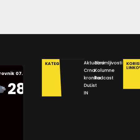
Aktualno
Zanimljivosti
KATEGORIJE
KORIS
LINKO
Crna
Kolumne
07.08.2026.
rovnik
kronika
Podcast
Humidity:
28
°C
DuList
45 %
IN
Pressure:
1012 mb
Wind:
11
Km/h