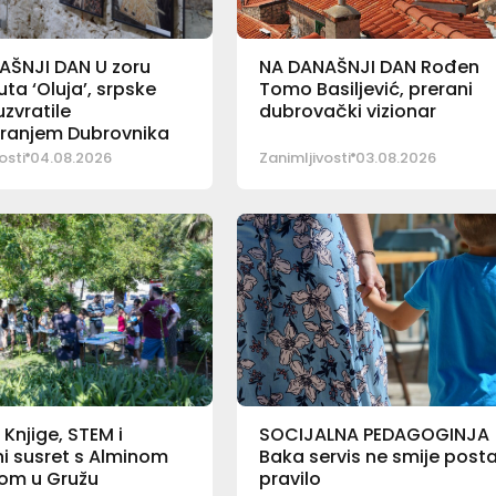
AŠNJI DAN U zoru
NA DANAŠNJI DAN Rođen
ta ‘Oluja’, srpske
Tomo Basiljević, prerani
zvratile
dubrovački vizionar
iranjem Dubrovnika
osti
04.08.2026
Zanimljivosti
03.08.2026
Knjige, STEM i
SOCIJALNA PEDAGOGINJA
ni susret s Alminom
Baka servis ne smije posta
om u Gružu
pravilo