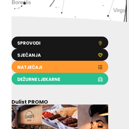
SPROVODI
SJEĆANJA
NATJEČAJI
DEŽURNE LJEKARNE
Dulist PROMO