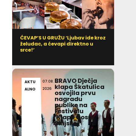
ĆEVAP’S U GRUŽU ‘Ljubav ide kroz
Vitami
želudac, a ćevapi direktno u
uzim
srce!’
BRAVO Dječja
07.08.
AKTU
DULI
klapa Škatulica
2026
ALNO
T IN
osvojila prvu
nagradu
publike na
Festivalu
‘Klape Gospi
Sinjskoj’