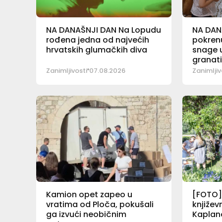
NA DANAŠNJI DAN Na Lopudu
NA DAN
rođena jedna od najvećih
pokrenu
hrvatskih glumačkih diva
snage u
granat
Zanimljivosti
07.08.2026
Zanimljiv
Kamion opet zapeo u
[FOTO] 
vratima od Ploča, pokušali
književ
ga izvući neobičnim
Kaplan