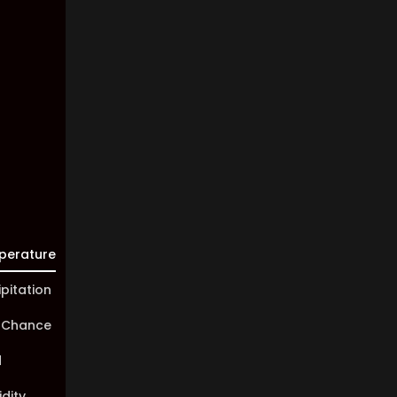
Clouds:
100%
Visibility:
10 km
Sunrise:
05:45
Sunset:
20:01
perature
ipitation
 Chance
d
dity