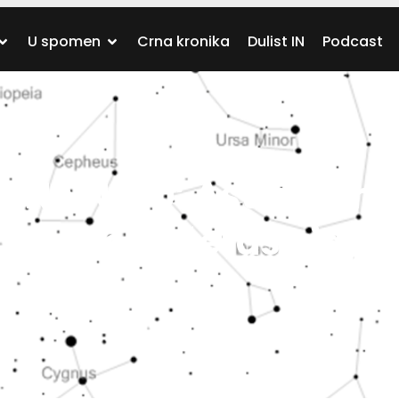
U spomen
Crna kronika
Dulist IN
Podcast
A NA NEBU’ Astronoms
a ćemo večeras vidjet