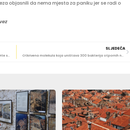
za objasnili da nema mjesta za paniku jer se radi o
vez
SLJEDEĆA
Još jedna Ljetna škola brodogradnje na Lokrumu, prijavite se!
Otkrivena molekula koja uništava 300 bakterija otpornih na antibiotike