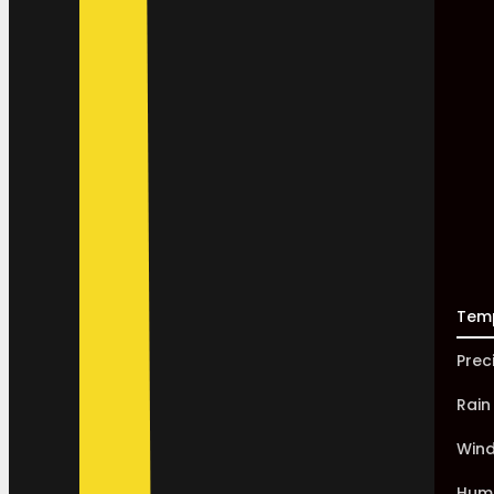
Tem
Prec
Rain
Win
Humi