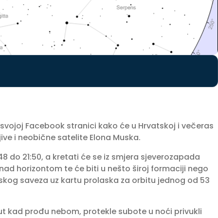
svojoj Facebook stranici kako će u Hrvatskoj i večeras
ljive i neobične satelite Elona Muska.
48 do 21:50, a kretati će se iz smjera sjeverozapada
nad horizontom te će biti u nešto široj formaciji nego
mskog saveza uz kartu prolaska za orbitu jednog od 53
 put kad prođu nebom, protekle subote u noći privukli