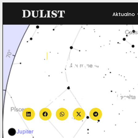
Aktualno
Autor:
Dulist
21.08.2022.
Zanimljivosti
‘NEOBIČNA SVJETL
savez objavio kad
‘Starlink’ satelite