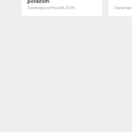
potezom
Zanimljivosti
03.08.2026
Zanimljiv