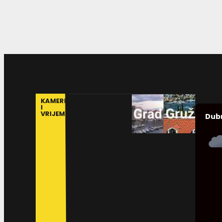
KAMERE
I
VRIJEME
Dub