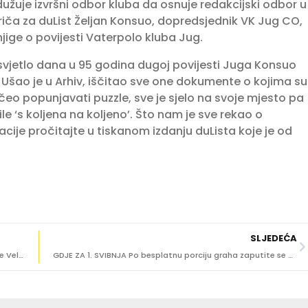
užuje izvršni odbor kluba da osnuje redakcijski odbor u
priča za duList Željan Konsuo, dopredsjednik VK Jug CO,
ige o povijesti Vaterpolo kluba Jug.
 svjetlo dana u 95 godina dugoj povijesti Juga Konsuo
 Ušao je u Arhiv, iščitao sve one dokumente o kojima su
čeo popunjavati puzzle, sve je sjelo na svoje mjesto pa
e ‘s koljena na koljeno’. Što nam je sve rekao o
ije pročitajte u tiskanom izdanju duLista koje je od
SLJEDEĆA
FOTO/U 3D FORMATU Ujdur rekonstruirao Dubrovnik prije Velike trešnje
GDJE ZA 1. SVIBNJA Po besplatnu porciju graha zaputite se na Srđ ili u Gruž