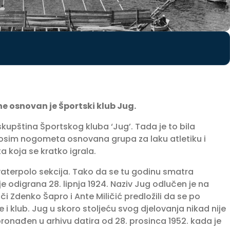
ne osnovan je Športski klub Jug.
upština Športskog kluba ‘Jug’. Tada je to bila
 osim nogometa osnovana grupa za laku atletiku i
 koja se kratko igrala.
 vaterpolo sekcija. Tako da se tu godinu smatra
 odigrana 28. lipnja 1924. Naziv Jug odlučen je na
i Zdenko Šapro i Ante Miličić predložili da se po
 klub. Jug u skoro stoljeću svog djelovanja nikad nije
e pronađen u arhivu datira od 28. prosinca 1952. kada je