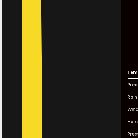
Tem
Prec
Rain
Win
Humi
Pres