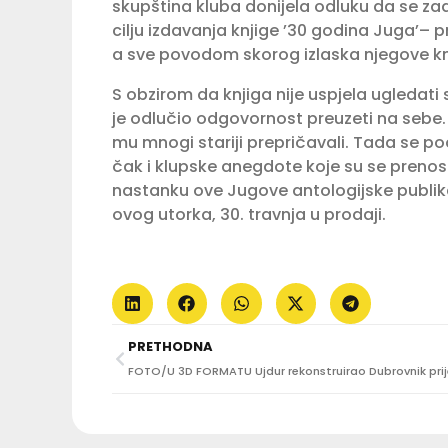
skupština kluba donijela odluku da se zad
cilju izdavanja knjige ’30 godina Juga’– 
a sve povodom skorog izlaska njegove knj
S obzirom da knjiga nije uspjela ugledati
je odlučio odgovornost preuzeti na sebe.
mu mnogi stariji prepričavali. Tada se po
čak i klupske anegdote koje su se prenosil
nastanku ove Jugove antologijske publikac
ovog utorka, 30. travnja u prodaji.
PRETHODNA