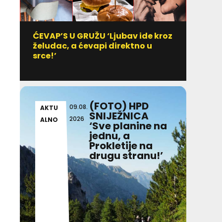
ĆEVAP’S U GRUŽU ‘Ljubav ide kroz
Vitami
želudac, a ćevapi direktno u
uzim
srce!’
(FOTO) HPD
09.08.
AKTU
AKT
SNIJEŽNICA
2026
ALNO
ALN
‘Sve planine na
jednu, a
Prokletije na
drugu stranu!’