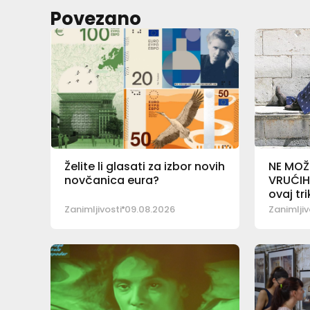
Povezano
Želite li glasati za izbor novih
NE MOŽ
novčanica eura?
VRUĆIH
ovaj tri
Zanimljivosti
09.08.2026
Zanimljiv