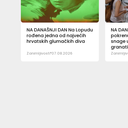
NA DANAŠNJI DAN Na Lopudu
NA DAN
rođena jedna od najvećih
pokrenu
hrvatskih glumačkih diva
snage u
granat
Zanimljivosti
07.08.2026
Zanimljiv