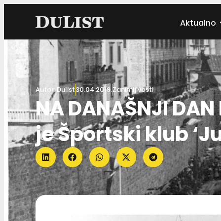
Aktualno
Autor:
Dulist
30.04.2019.
Zanimljivosti
NA DANAŠNJI DAN 
je Športski klub ‘J