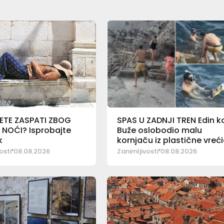
ETE ZASPATI ZBOG
SPAS U ZADNJI TREN Edin k
 NOĆI? Isprobajte
Buže oslobodio malu
k
kornjaču iz plastične vreć
osti
08.08.2026
Zanimljivosti
08.08.2026