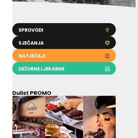
SPROVODI
SJEĆANJA
NATJEČAJI
DEŽURNE LJEKARNE
Dulist PROMO