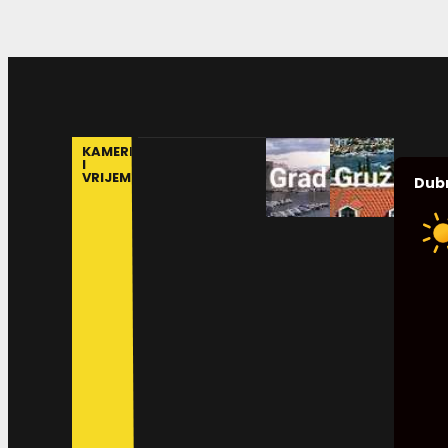
KAMERE
I
VRIJEME
Dub