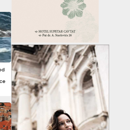
od
ice