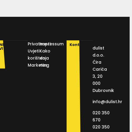
Privatnosti
Impressum
NI
Kontakt
dulist
VI
Uvjeti
Kako
d.o.o.
korištenja
do
Ćira
Marketing
nas
Carića
3, 20
000
Dubrovnik
info@dulist.hr
020 350
670
020 350