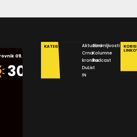
Aktualno
Zanimljivosti
KATEGORIJE
KORIS
LINKO
Crna
Kolumne
09.08.2026.
rovnik
kronika
Podcast
Humidity:
30
°C
DuList
47 %
IN
Pressure:
1015 mb
Wind:
11
Km/h
Clouds:
0%