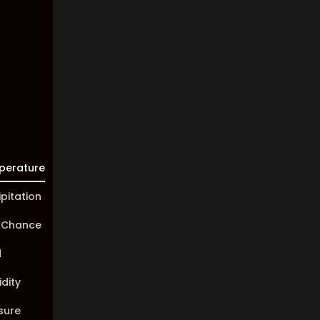
Visibility:
10 km
Sunrise:
05:47
Sunset:
19:58
perature
ipitation
 Chance
d
dity
sure