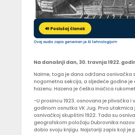
🔊 Poslušaj članak
Ovaj audio zapis generiran je AI tehnologijom
Na današnji dan, 30. travnja 1922. godi
Naime, toga je dana održana osnivačka sk
nogometna sekcija, a sljedeće godine je
hazenu. Hazena je češka inačica rukometa
-U prosincu 1923. osnovana je plivačka i
godinom osnutka VK Jug. Prva utakmica je
osnivačkoj skupštini 1922. Tada su osnivač
geografskom položaju Dubrovnika nazove i
dobio svoju knjigu. Najstariji zapis koji j