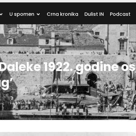
U spomen
Crna kronika
Dulist IN
Podcast
Daleke 1922. godine o
ug’