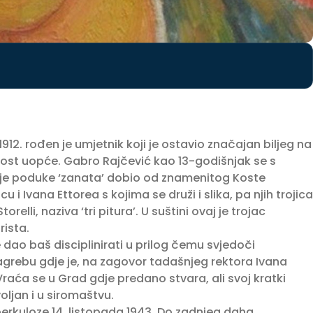
1912. rođen je umjetnik koji je ostavio značajan biljeg na
nost uopće. Gabro Rajčević kao 13-godišnjak se s
rve je poduke ‘zanata’ dobio od znamenitog Koste
 i Ivana Ettorea s kojima se druži i slika, pa njih trojica
torelli, naziva ‘tri pitura’. U suštini ovaj je trojac
rista.
 dao baš disciplinirati u prilog čemu svjedoči
grebu gdje je, na zagovor tadašnjeg rektora Ivana
Vraća se u Grad gdje predano stvara, ali svoj kratki
ljan i u siromaštvu.
berkuloze 14. listopada 1943. Do zadnjeg daha,