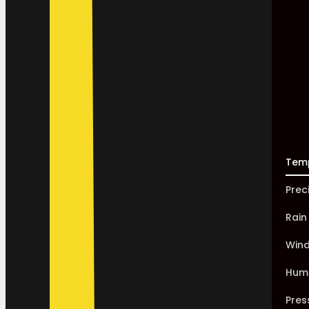
Tem
Prec
Rain
Win
Humi
Pres