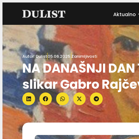
Aktualno
Autor:
Dulist
05.06.2025.
Zanimljivosti
NA DANAŠNJI DAN 1
slikar Gabro Rajče