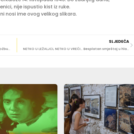
ci, nije ispustio kist iz ruke.
ni nosi ime ovog velikog slikara.
SLJEDEĆA
ULIČNA UMJETNOST IZBLIZA U Dubrovniku pogledajte izložbu misterioznog Banksyja!
NETKO U LEŽALJCI, NETKO U VREĆI… Besplatan smještaj u hladovini bora!