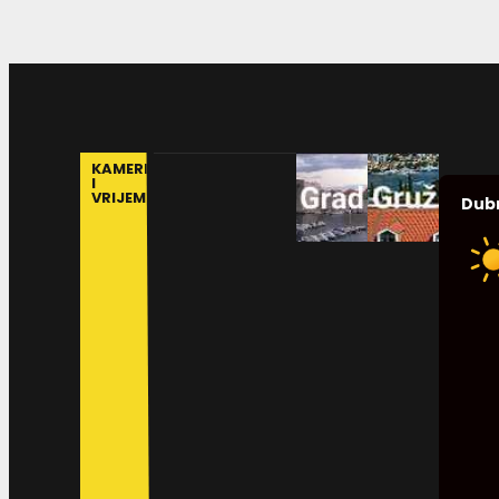
KAMERE
I
VRIJEME
Dub