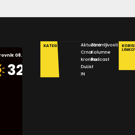
Aktualno
Zanimljivosti
KATEGORIJE
KORIS
LINKO
Crna
Kolumne
08.08.2026.
rovnik
kronika
Podcast
Humidity:
32
°C
DuList
47 %
IN
Pressure:
1012 mb
Wind:
21
Km/h
Clouds:
1%