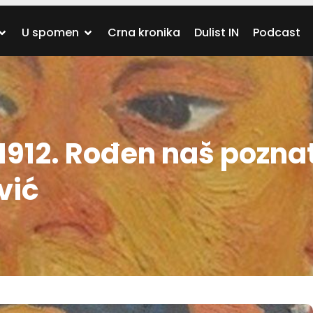
U spomen
Crna kronika
Dulist IN
Podcast
912. Rođen naš poznat
vić