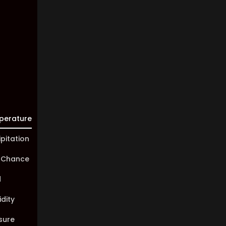
Visibility:
10 km
Sunrise:
05:46
Sunset:
20:00
perature
ipitation
 Chance
d
dity
sure