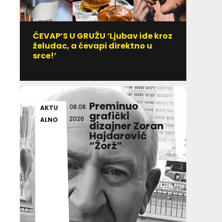
ĆEVAP’S U GRUŽU ‘Ljubav ide kroz
Vitami
želudac, a ćevapi direktno u
uzim
srce!’
Preminuo
08.08.
AKTU
DULI
grafički
2026
ALNO
T IN
dizajner Zoran
Hajdarović
“Žorž”