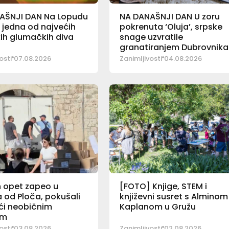
AŠNJI DAN Na Lopudu
NA DANAŠNJI DAN U zoru
 jedna od najvećih
pokrenuta ‘Oluja’, srpske
ih glumačkih diva
snage uzvratile
granatiranjem Dubrovnika
osti
07.08.2026
Zanimljivosti
04.08.2026
 opet zapeo u
[FOTO] Knjige, STEM i
 od Ploča, pokušali
književni susret s Alminom
ći neobičnim
Kaplanom u Gružu
om
osti
03.08.2026
Zanimljivosti
02.08.2026