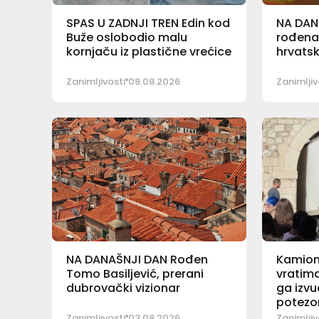
SPAS U ZADNJI TREN Edin kod
NA DAN
Buže oslobodio malu
rođena
kornjaču iz plastične vrećice
hrvatsk
Zanimljivosti
08.08.2026
Zanimljiv
NA DANAŠNJI DAN Rođen
Kamion
Tomo Basiljević, prerani
vratima
dubrovački vizionar
ga izvu
potez
Zanimljivosti
03.08.2026
Zanimljiv