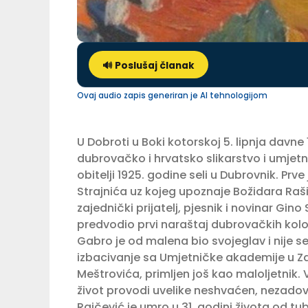
🔊 Poslušaj članak
Ovaj audio zapis generiran je AI tehnologijom
U Dobroti u Boki kotorskoj 5. lipnja davne 
dubrovačko i hrvatsko slikarstvo i umjet
obitelji 1925. godine seli u Dubrovnik. P
Strajnića uz kojeg upoznaje Božidara Rašicu
zajednički prijatelj, pjesnik i novinar Gino S
predvodio prvi naraštaj dubrovačkih kolo
Gabro je od malena bio svojeglav i nije se
izbacivanje sa Umjetničke akademije u Za
Meštrovića, primljen još kao maloljetnik. 
život provodi uvelike neshvaćen, nezadovo
Rajčević je umro u 31. godini života od tu