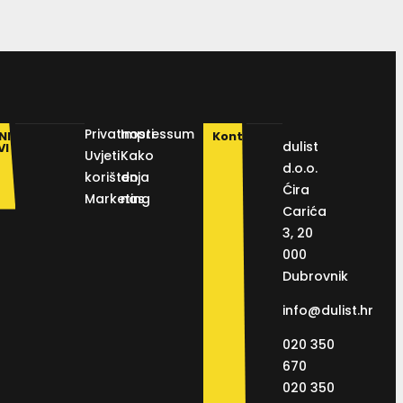
Privatnosti
Impressum
NI
Kontakt
dulist
VI
Uvjeti
Kako
d.o.o.
korištenja
do
Ćira
Marketing
nas
Carića
3, 20
000
Dubrovnik
info@dulist.hr
020 350
670
020 350