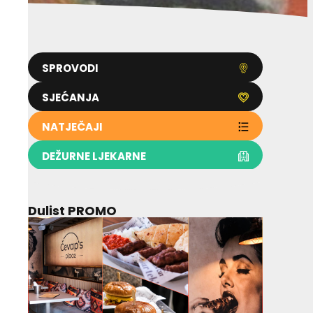
SPROVODI
SJEĆANJA
NATJEČAJI
DEŽURNE LJEKARNE
Dulist PROMO