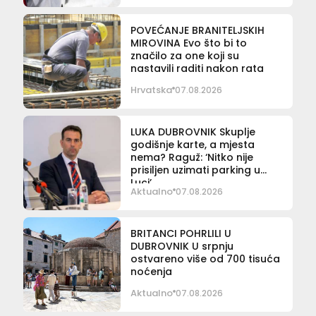
POVEĆANJE BRANITELJSKIH
MIROVINA Evo što bi to
značilo za one koji su
nastavili raditi nakon rata
Hrvatska
07.08.2026
LUKA DUBROVNIK Skuplje
godišnje karte, a mjesta
nema? Raguž: ‘Nitko nije
prisiljen uzimati parking u
Luci’
Aktualno
07.08.2026
BRITANCI POHRLILI U
DUBROVNIK U srpnju
ostvareno više od 700 tisuća
noćenja
Aktualno
07.08.2026