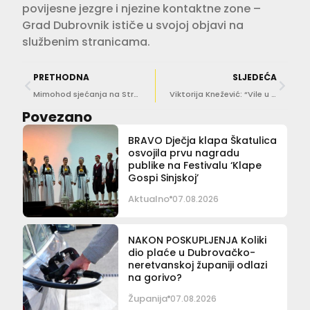
povijesne jezgre i njezine kontaktne zone –
Grad Dubrovnik ističe u svojoj objavi na
službenim stranicama.
PRETHODNA
SLJEDEĆA
Mimohod sjećanja na Stradunu povodom 31. godišnjice genocida u Srebrenici
Viktorija Knežević: “Vile u zelenilu ne smiju postati apartmani u zelenilu”
Povezano
BRAVO Dječja klapa Škatulica
osvojila prvu nagradu
publike na Festivalu ‘Klape
Gospi Sinjskoj’
Aktualno
07.08.2026
NAKON POSKUPLJENJA Koliki
dio plaće u Dubrovačko-
neretvanskoj županiji odlazi
na gorivo?
Županija
07.08.2026