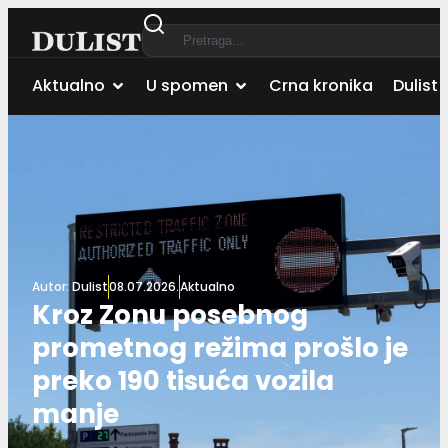
Aktualno
U spomen
Crna kronika
Dulist 
Autor:
Dulist
08.07.2026.
Aktualno
Kroz Zonu posebnog
prometnog režima prošlo je
preko 190 tisuća vozila
manje