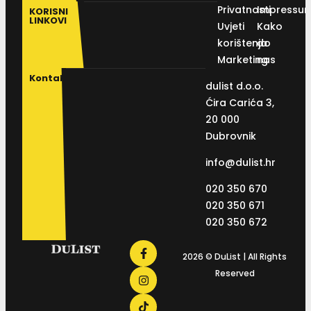
Privatnosti
Impressu
KORISNI
LINKOVI
Uvjeti
Kako
korištenja
do
Marketing
nas
Kontakt
dulist d.o.o.
Ćira Carića 3,
20 000
Dubrovnik
info@dulist.hr
020 350 670
020 350 671
020 350 672
2026 © DuList | All Rights
Reserved