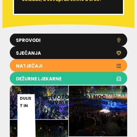
SPROVODI
SJEĆANJA
NATJEČAJI
DEŽURNE LJEKARNE
(FOTO/VIDEO) NOĆ
07.08.2
DULIS
UVALE Publika uglas
026
T IN
pjevala Bebekove
hitove