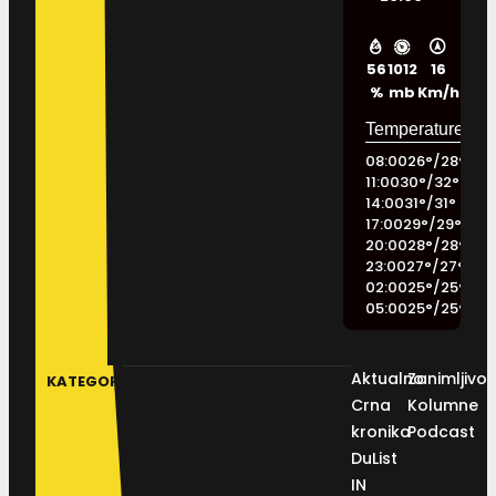
56
1012
16
%
mb
Km/h
08:00
26
°
/
28
°
11:00
30
°
/
32
°
14:00
31
°
/
31
°
17:00
29
°
/
29
°
20:00
28
°
/
28
°
23:00
27
°
/
27
°
02:00
25
°
/
25
°
05:00
25
°
/
25
°
Aktualno
Zanimljivos
KATEGORIJE
Crna
Kolumne
kronika
Podcast
DuList
IN