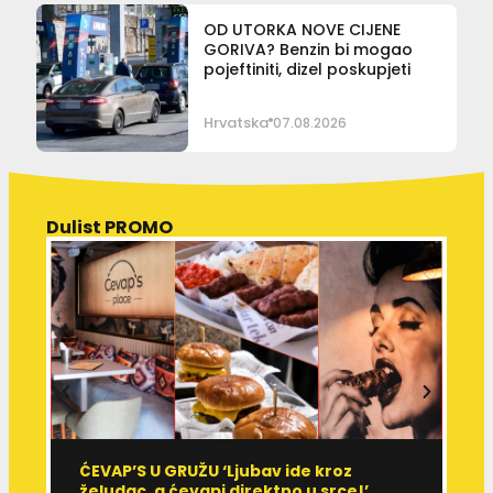
OD UTORKA NOVE CIJENE
GORIVA? Benzin bi mogao
pojeftiniti, dizel poskupjeti
Hrvatska
07.08.2026
Dulist PROMO
ĆEVAP’S U GRUŽU ‘Ljubav ide kroz
V
želudac, a ćevapi direktno u srce!’
d