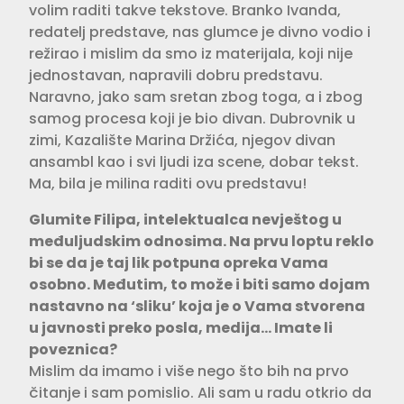
volim raditi takve tekstove. Branko Ivanda,
redatelj predstave, nas glumce je divno vodio i
režirao i mislim da smo iz materijala, koji nije
jednostavan, napravili dobru predstavu.
Naravno, jako sam sretan zbog toga, a i zbog
samog procesa koji je bio divan. Dubrovnik u
zimi, Kazalište Marina Držića, njegov divan
ansambl kao i svi ljudi iza scene, dobar tekst.
Ma, bila je milina raditi ovu predstavu!
Glumite Filipa, intelektualca nevještog u
međuljudskim odnosima. Na prvu loptu reklo
bi se da je taj lik potpuna opreka Vama
osobno. Međutim, to može i biti samo dojam
nastavno na ‘sliku’ koja je o Vama stvorena
u javnosti preko posla, medija… Imate li
poveznica?
Mislim da imamo i više nego što bih na prvo
čitanje i sam pomislio. Ali sam u radu otkrio da