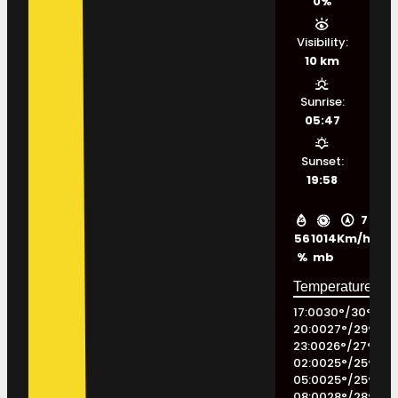
0%
Visibility:
10 km
Sunrise:
05:47
Sunset:
19:58
7
56
1014
Km/h
%
mb
17:00
30
°
/
30
°
20:00
27
°
/
29
°
23:00
26
°
/
27
°
02:00
25
°
/
25
°
05:00
25
°
/
25
°
08:00
28
°
/
28
°