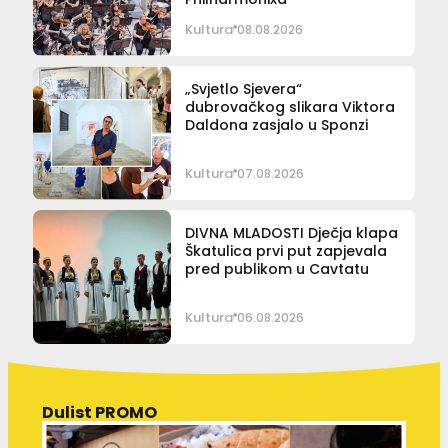
Kultura
08.08.2026
„Svjetlo Sjevera“
dubrovačkog slikara Viktora
Daldona zasjalo u Sponzi
Kultura
07.08.2026
DIVNA MLADOSTI Dječja klapa
Škatulica prvi put zapjevala
pred publikom u Cavtatu
Kultura
06.08.2026
Dulist PROMO