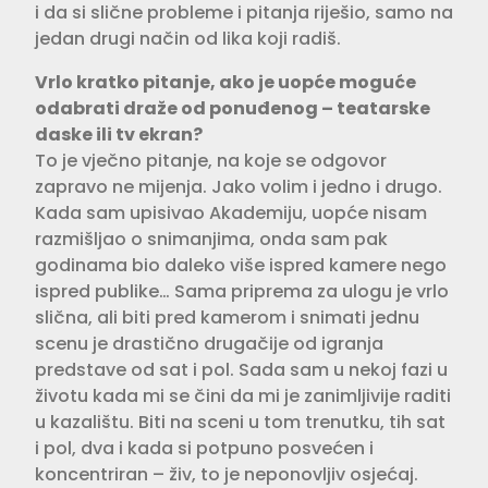
i da si slične probleme i pitanja riješio, samo na
jedan drugi način od lika koji radiš.
Vrlo kratko pitanje, ako je uopće moguće
odabrati draže od ponuđenog – teatarske
daske ili tv ekran?
To je vječno pitanje, na koje se odgovor
zapravo ne mijenja. Jako volim i jedno i drugo.
Kada sam upisivao Akademiju, uopće nisam
razmišljao o snimanjima, onda sam pak
godinama bio daleko više ispred kamere nego
ispred publike… Sama priprema za ulogu je vrlo
slična, ali biti pred kamerom i snimati jednu
scenu je drastično drugačije od igranja
predstave od sat i pol. Sada sam u nekoj fazi u
životu kada mi se čini da mi je zanimljivije raditi
u kazalištu. Biti na sceni u tom trenutku, tih sat
i pol, dva i kada si potpuno posvećen i
koncentriran – živ, to je neponovljiv osjećaj.