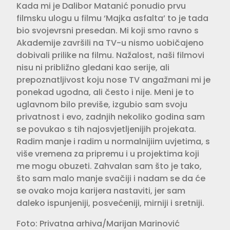
Kada mi je Dalibor Matanić ponudio prvu
filmsku ulogu u filmu ‘Majka asfalta’ to je tada
bio svojevrsni presedan. Mi koji smo ravno s
Akademije završili na TV-u nismo uobičajeno
dobivali prilike na filmu. Nažalost, naši filmovi
nisu ni približno gledani kao serije, ali
prepoznatljivost koju nose TV angažmani mi je
ponekad ugodna, ali često i nije. Meni je to
uglavnom bilo previše, izgubio sam svoju
privatnost i evo, zadnjih nekoliko godina sam
se povukao s tih najosvjetljenijih projekata.
Radim manje i radim u normalnijiim uvjetima, s
više vremena za pripremu i u projektima koji
me mogu obuzeti. Zahvalan sam što je tako,
što sam malo manje svačiji i nadam se da će
se ovako moja karijera nastaviti, jer sam
daleko ispunjeniji, posvećeniji, mirniji i sretniji.
Foto: Privatna arhiva/Marijan Marinović