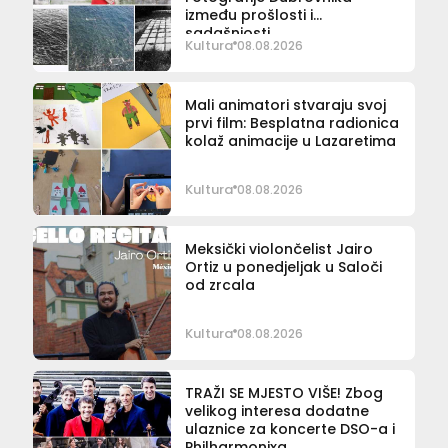
između prošlosti i
sadašnjosti
Kultura
08.08.2026
Mali animatori stvaraju svoj
prvi film: Besplatna radionica
kolaž animacije u Lazaretima
Kultura
08.08.2026
Meksički violončelist Jairo
Ortiz u ponedjeljak u Saloči
od zrcala
Kultura
08.08.2026
TRAŽI SE MJESTO VIŠE! Zbog
velikog interesa dodatne
ulaznice za koncerte DSO-a i
Philharmonixa