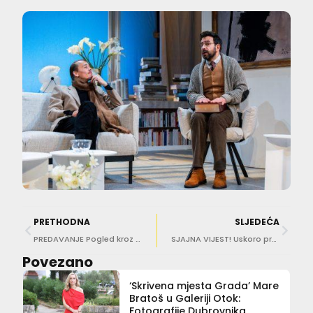
PRETHODNA
SLJEDEĆA
PREDAVANJE Pogled kroz Portret Marije Ghetaldi-Gondola u svjetlu povijesnih i arhivskih istraživanja
SJAJNA VIJEST! Uskoro predstavljanje najopsežnije Bukovčeve monografije
Povezano
‘Skrivena mjesta Grada’ Mare
Bratoš u Galeriji Otok:
Fotografije Dubrovnika