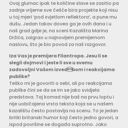
Ovaj glumac ipak te količine slave se zasitio pa
zadnje vrijeme sve češće bira projekte koji nisu
u toj mjeri ‘pod svjetlom reflektora’, a pune mu
dušu. Jedan takav doveo ga je ovih dana i u
naš grad gdje je, na sceni Kazališta Marina
Držića, zaigrao u najnovijem premijernom
naslovu, što je bio povod za naš razgovor.
Iza Vas je premijera Filantropa. Jesu li se
slegli dojmovi i jeste li sve u svemu
zadovoljni Vašom izvedbom i reakcijama
publike?
Teško mi je govoriti o sebi, ali po reakcijama
publike čini se da se im se jako svidjela
predstava. Taj komad nije baš na prvu loptu i
nije uobičajena vrsta teksta koja se u našem
kazalištu često postavlja na scenu. To je jedan
britki britanski humor koji često jedno govori, a
ispod površine se događa suprotno. Jako