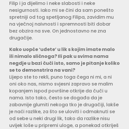
Filip i ja dijelimo i neke slabosti i neke
nesigurnosti. Iako mi se čini da sam ponešto
spretniji od tog spetljanog Filipa, zavidim mu
na vječnoj naivnosti i spremnosti biti dobar
bez obzira na sve. On jednostavno ne zna
drugačije.
Kako uopće ‘uđete’ u lik s kojim imate malo
ili nimalo sličnoga? Ili pak u svima nama
negdje u bazi čuči isto, samo je pitanje koliko
se to demonstrira na vani?
Lijepo ste to rekli, puno toga čega ni mi, a ni
oni oko nas, nismo svjesni zapravo se malim
kopanjem ispod površine otkrije da čuči u
nama. Isto tako, često se događa da je
zabavnije glumiti nekoga tko je drugačiji, lakše
je naći razlike, za što se uloviti i odmaknuti se
od sebe u neki drugi lik, tako da razlike nisu
uvijek loše u pripremi uloge, a ponekad otkriješ