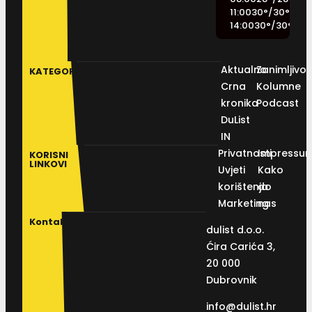
11:00
30
°
/
30
°
14:00
30
°
/
30
°
Aktualno
Zanimljivos
KATEGORIJE
Crna
Kolumne
kronika
Podcast
DuList
IN
Privatnosti
Impressu
KORISNI
LINKOVI
Uvjeti
Kako
korištenja
do
Marketing
nas
Kontakt
dulist d.o.o.
Ćira Carića 3,
20 000
Dubrovnik
info@dulist.hr