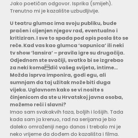
Jako poetičan odgovor. Isprika (smijeh).
Trenutno mi je kazalište uzbudljivije.
U teatru glumac ima svoju publiku, bude
praćen i cijenjen njegov rad, eventualno i
kritiziran. I sve to spada pod opis posla što se
reče. Kad vas kao glumca ‘sapunica’ ili neki
tv show ‘lansira’ – pravila igre su drugačija.
Odjednom ste svačiji, svatko bi se izgrebao
za neki komadić vašeg svijeta, intime…
Možda isprva imponira, godi egu, ali
sumnjam da taj užitak može biti duga
vijeka. Uglavnom kako se vi nosite s
činjenicom da ste u Hrvatskoj javna osoba,
možemo reći i slavni?
Imao sam svakakvih faza, boljih i lošijih. Tada
kada sam ja krenuo, rad na serijama je bio
daleko omraženiji nego danas i trebalo mi je
neko vrijeme da dođem do kazališta i filma.