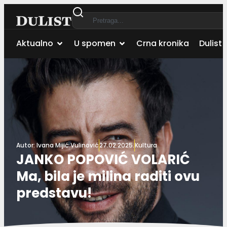
Aktualno
U spomen
Crna kronika
Dulist 
Autor:
Ivana Mijić Vulinović
27.02.2025.
Kultura
JANKO POPOVIĆ VOLARIĆ
Ma, bila je milina raditi ovu
predstavu!