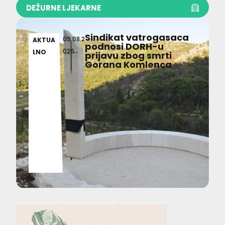
DEŽURNE LJEKARNE
Sindikat vatrogasaca
09.08.2
AKTUA
podnosi DORH-u
026
LNO
prijavu zbog smrti
Gorana Komlenca