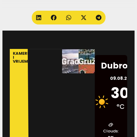
KAMERE
I
VRIJEME
Dubrovn
09.08.2026.
30
°C
Clouds: