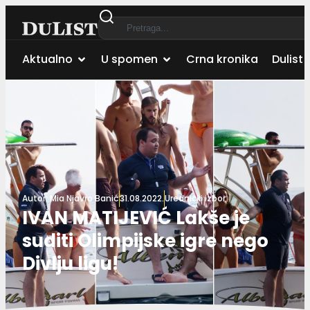
Aktualno
U spomen
Crna kronika
Dulist 
Autor:
Mia Njavro Banić
31.08.2022.
Urednički izbor
IVAN MATIJEVIĆ Lakše je
suditi Olimpijske igre nego
Divlju ligu!