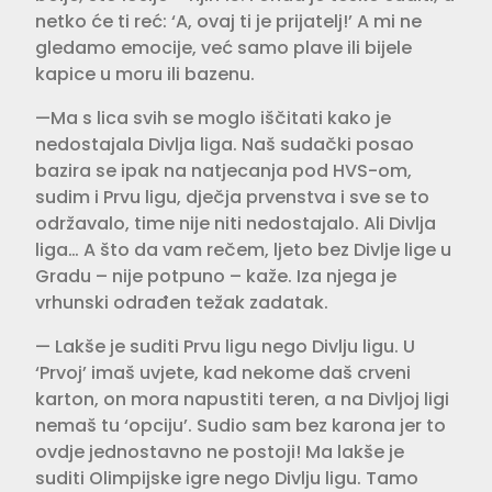
netko će ti reć: ‘A, ovaj ti je prijatelj!’ A mi ne
gledamo emocije, već samo plave ili bijele
kapice u moru ili bazenu.
—Ma s lica svih se moglo iščitati kako je
nedostajala Divlja liga. Naš sudački posao
bazira se ipak na natjecanja pod HVS-om,
sudim i Prvu ligu, dječja prvenstva i sve se to
održavalo, time nije niti nedostajalo. Ali Divlja
liga… A što da vam rečem, ljeto bez Divlje lige u
Gradu – nije potpuno – kaže. Iza njega je
vrhunski odrađen težak zadatak.
— Lakše je suditi Prvu ligu nego Divlju ligu. U
‘Prvoj’ imaš uvjete, kad nekome daš crveni
karton, on mora napustiti teren, a na Divljoj ligi
nemaš tu ‘opciju’. Sudio sam bez karona jer to
ovdje jednostavno ne postoji! Ma lakše je
suditi Olimpijske igre nego Divlju ligu. Tamo