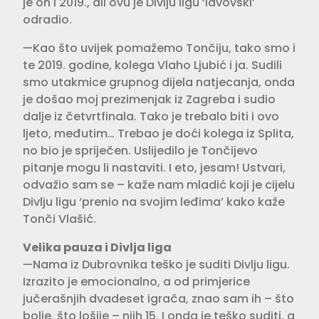
je on i 2019., ali ovu je Divlju ligu ‘lavovski’
odradio.
—Kao što uvijek pomažemo Tončiju, tako smo i
te 2019. godine, kolega Vlaho Ljubić i ja. Sudili
smo utakmice grupnog dijela natjecanja, onda
je došao moj prezimenjak iz Zagreba i sudio
dalje iz četvrtfinala. Tako je trebalo biti i ovo
ljeto, međutim… Trebao je doći kolega iz Splita,
no bio je spriječen. Uslijedilo je Tončijevo
pitanje mogu li nastaviti. I eto, jesam! Ustvari,
odvažio sam se – kaže nam mladić koji je cijelu
Divlju ligu ‘prenio na svojim leđima’ kako kaže
Tonči Vlašić.
Velika pauza i Divlja liga
—Nama iz Dubrovnika teško je suditi Divlju ligu.
Izrazito je emocionalno, a od primjerice
jučerašnjih dvadeset igrača, znao sam ih – što
bolje, što lošije – njih 15. I onda je teško suditi, a