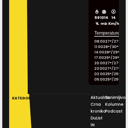
59
1014
14
%
mb
Km/h
08:00
27
°
/
27
°
11:00
28
°
/
30
°
14:00
28
°
/
29
°
17:00
29
°
/
29
°
20:00
27
°
/
27
°
23:00
27
°
/
27
°
02:00
25
°
/
25
°
05:00
25
°
/
25
°
Aktualno
Zanimljivos
KATEGORIJE
Crna
Kolumne
kronika
Podcast
DuList
IN