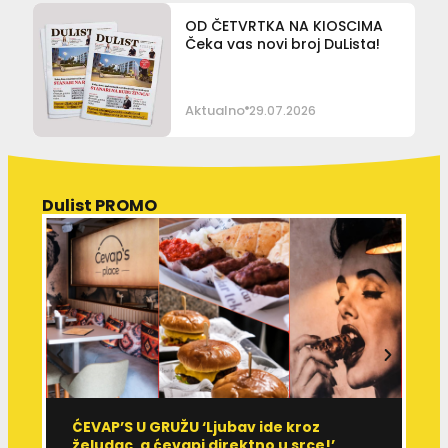
OD ČETVRTKA NA KIOSCIMA
Čeka vas novi broj DuLista!
Aktualno
29.07.2026
Dulist PROMO
ĆEVAP’S U GRUŽU ‘Ljubav ide kroz
V
želudac, a ćevapi direktno u srce!’
d