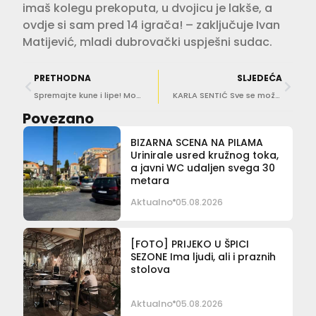
imaš kolegu prekoputa, u dvojicu je lakše, a
ovdje si sam pred 14 igrača! – zaključuje Ivan
Matijević, mladi dubrovački uspješni sudac.
PRETHODNA
SLJEDEĆA
Spremajte kune i lipe! Moglo bi se isplatiti…
KARLA SENTIĆ Sve se može, samo treba čvrsto vjerovati. Loša dijagnoza ne znači kraj!
Povezano
BIZARNA SCENA NA PILAMA
Urinirale usred kružnog toka,
a javni WC udaljen svega 30
metara
Aktualno
05.08.2026
[FOTO] PRIJEKO U ŠPICI
SEZONE Ima ljudi, ali i praznih
stolova
Aktualno
05.08.2026