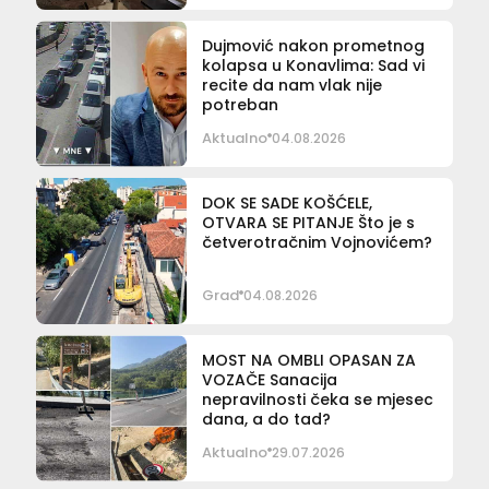
Dujmović nakon prometnog
kolapsa u Konavlima: Sad vi
recite da nam vlak nije
potreban
Aktualno
04.08.2026
DOK SE SADE KOŠĆELE,
OTVARA SE PITANJE Što je s
četverotračnim Vojnovićem?
Grad
04.08.2026
MOST NA OMBLI OPASAN ZA
VOZAČE Sanacija
nepravilnosti čeka se mjesec
dana, a do tad?
Aktualno
29.07.2026