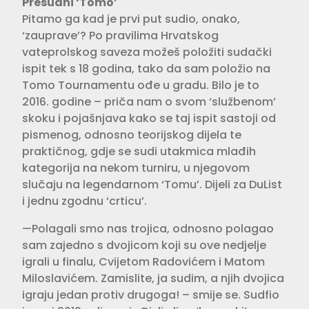
Presudni ‘Tomo’
Pitamo ga kad je prvi put sudio, onako,
‘zauprave’? Po pravilima Hrvatskog
vateprolskog saveza možeš položiti sudački
ispit tek s 18 godina, tako da sam položio na
Tomo Tournamentu ođe u gradu. Bilo je to
2016. godine – priča nam o svom ‘službenom’
skoku i pojašnjava kako se taj ispit sastoji od
pismenog, odnosno teorijskog dijela te
praktičnog, gdje se sudi utakmica mlađih
kategorija na nekom turniru, u njegovom
slučaju na legendarnom ‘Tomu’. Dijeli za DuList
i jednu zgodnu ‘crticu’.
—Polagali smo nas trojica, odnosno polagao
sam zajedno s dvojicom koji su ove nedjelje
igrali u finalu, Cvijetom Radovićem i Matom
Miloslavićem. Zamislite, ja sudim, a njih dvojica
igraju jedan protiv drugoga! – smije se. Sudfio