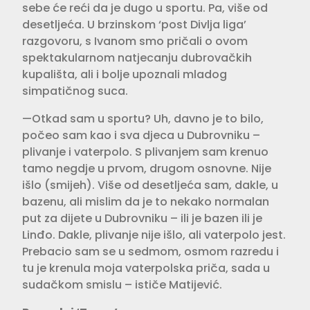
sebe će reći da je dugo u sportu. Pa, više od
desetljeća. U brzinskom ‘post Divlja liga’
razgovoru, s Ivanom smo pričali o ovom
spektakularnom natjecanju dubrovačkih
kupališta, ali i bolje upoznali mladog
simpatičnog suca.
—Otkad sam u sportu? Uh, davno je to bilo,
počeo sam kao i sva djeca u Dubrovniku –
plivanje i vaterpolo. S plivanjem sam krenuo
tamo negdje u prvom, drugom osnovne. Nije
išlo (smijeh). Više od desetljeća sam, dakle, u
bazenu, ali mislim da je to nekako normalan
put za dijete u Dubrovniku – ili je bazen ili je
Linđo. Dakle, plivanje nije išlo, ali vaterpolo jest.
Prebacio sam se u sedmom, osmom razredu i
tu je krenula moja vaterpolska priča, sada u
sudačkom smislu – ističe Matijević.