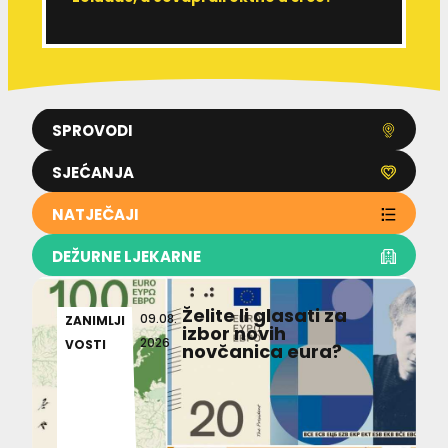
SPROVODI
SJEĆANJA
NATJEČAJI
DEŽURNE LJEKARNE
Želite li glasati za
09.08.
ZANIMLJI
izbor novih
2026
VOSTI
novčanica eura?