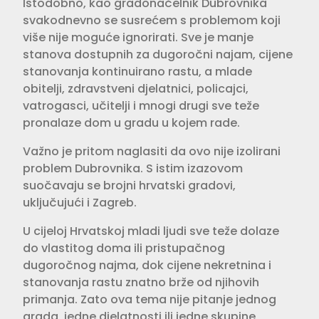
Istodobno, kao gradonačelnik Dubrovnika
svakodnevno se susrećem s problemom koji
više nije moguće ignorirati. Sve je manje
stanova dostupnih za dugoročni najam, cijene
stanovanja kontinuirano rastu, a mlade
obitelji, zdravstveni djelatnici, policajci,
vatrogasci, učitelji i mnogi drugi sve teže
pronalaze dom u gradu u kojem rade.
Važno je pritom naglasiti da ovo nije izolirani
problem Dubrovnika. S istim izazovom
suočavaju se brojni hrvatski gradovi,
uključujući i Zagreb.
U cijeloj Hrvatskoj mladi ljudi sve teže dolaze
do vlastitog doma ili pristupačnog
dugoročnog najma, dok cijene nekretnina i
stanovanja rastu znatno brže od njihovih
primanja. Zato ova tema nije pitanje jednog
grada, jedne djelatnosti ili jedne skupine