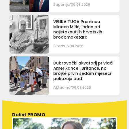
Županija
06.08.2026
VELIKA TUGA Preminuo
Mladen Mitić, jedan od
najistaknutijih hrvatskih
brodomaketara
Grad
06.08.2026
Dubrovački akvatorij privlači
Amerikance i Britance, no
brojke prvih sedam mjeseci
pokazuju pad
Aktualno
06.08.2026
Dulist PROMO