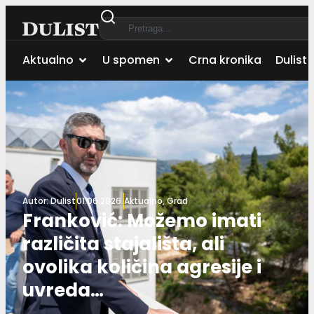
Aktualno
U spomen
Crna kronika
Dulist 
Autor:
Dulist
01.06.2026.
Aktualno
,
Grad
Franković: Možemo imati
različita stajališta, ali
ovolika količina agresije i
uvreda…