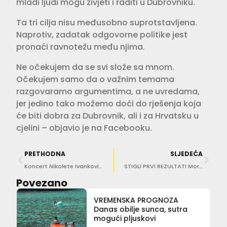
mladi ljudi mogu živjeti i raditi u Dubrovniku.
Ta tri cilja nisu međusobno suprotstavljena.
Naprotiv, zadatak odgovorne politike jest
pronaći ravnotežu među njima.
Ne očekujem da se svi slože sa mnom.
Očekujem samo da o važnim temama
razgovaramo argumentima, a ne uvredama,
jer jedino tako možemo doći do rješenja koja
će biti dobra za Dubrovnik, ali i za Hrvatsku u
cjelini – objavio je na Facebooku.
PRETHODNA
SLJEDEĆA
Koncert Nikolete Ivanković odgođen, novi datum 24. lipnja 2026.
STIGLI PRVI REZULTATI More je za kupanje u našoj županiji uglavnom izvrsno!
Povezano
VREMENSKA PROGNOZA
Danas obilje sunca, sutra
mogući pljuskovi