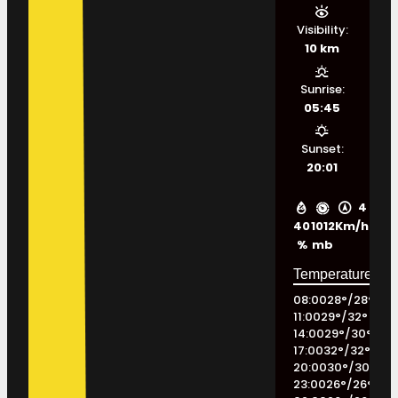
Visibility:
10 km
Sunrise:
05:45
Sunset:
20:01
4
40
1012
Km/h
%
mb
08:00
28
°
/
28
°
11:00
29
°
/
32
°
14:00
29
°
/
30
°
17:00
32
°
/
32
°
20:00
30
°
/
30
°
23:00
26
°
/
26
°