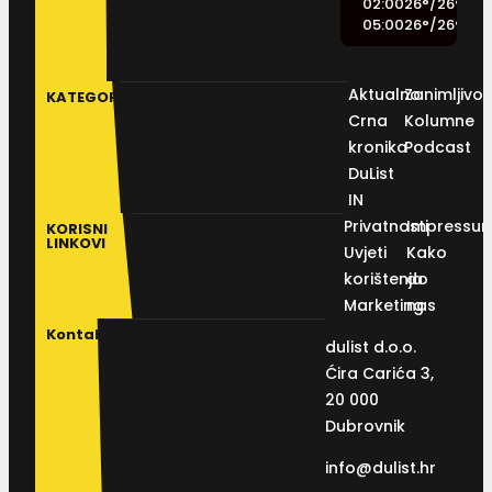
02:00
26
°
/
26
°
05:00
26
°
/
26
°
Aktualno
Zanimljivos
KATEGORIJE
Crna
Kolumne
kronika
Podcast
DuList
IN
Privatnosti
Impressu
KORISNI
LINKOVI
Uvjeti
Kako
korištenja
do
Marketing
nas
Kontakt
dulist d.o.o.
Ćira Carića 3,
20 000
Dubrovnik
info@dulist.hr