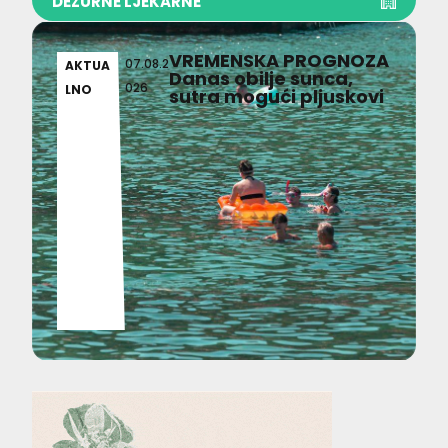
DEŽURNE LJEKARNE
VREMENSKA PROGNOZA
07.08.2
AKTUA
Danas obilje sunca,
026
LNO
sutra mogući pljuskovi