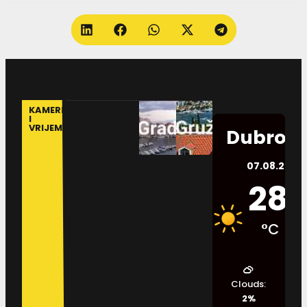
KAMERE
I
VRIJEME
Dubrovn
07.08.2026.
28
°C
Clouds:
2%