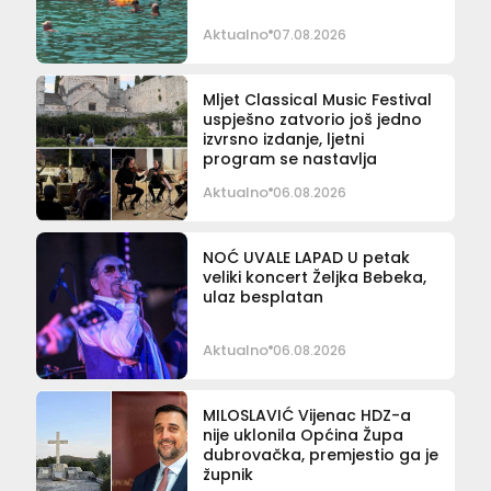
Aktualno
07.08.2026
Mljet Classical Music Festival
uspješno zatvorio još jedno
izvrsno izdanje, ljetni
program se nastavlja
Aktualno
06.08.2026
NOĆ UVALE LAPAD U petak
veliki koncert Željka Bebeka,
ulaz besplatan
Aktualno
06.08.2026
MILOSLAVIĆ Vijenac HDZ-a
nije uklonila Općina Župa
dubrovačka, premjestio ga je
župnik