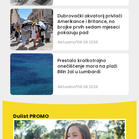
Dubrovački akvatorij privlači
Amerikance i Britance, no
brojke prvih sedam mjeseci
pokazuju pad
Aktualno
06.08.2026
Prestalo kratkotrajno
onečišćenje mora na plaži
Bilin žal u Lumbardi
Aktualno
06.08.2026
Dulist PROMO