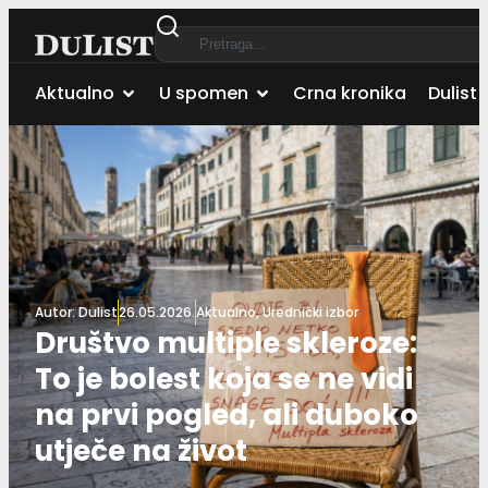
Aktualno
U spomen
Crna kronika
Dulist 
Autor:
Dulist
26.05.2026.
Aktualno
,
Urednički izbor
Društvo multiple skleroze:
To je bolest koja se ne vidi
na prvi pogled, ali duboko
utječe na život