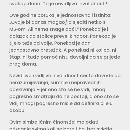
svakog dana. To je nevidljiva invalidnost !
Ove godine poruka je jednostavna i istinita:
„Ovdje bi danas mogao/la sjediti netko s
MS‑om. Ali nema snage doći.“ Ponekad je i
dolazak do stolice prevelik napor. Ponekad je
tijelo teže od volje. Ponekad je dan
jednostavno pretežak. A ponekad ni kolica, ni
štap, ni tuđa pomoć nisu dovoljni da se prijeđe
prag doma.
Nevidljiva i vidljiva invalidnost često dovode do
nerazumijevanja, sumnje i nepravednih
očekivanja – jer ono što se ne vidi, mnogi
pogrešno smatraju da ne postoji, a ono što se
vidi, mnogi pogrešno misle da definira cijelu
osobu.
Ovim simboličnim činom želimo odati
priznanje svima koji se bore tiho, bez svjetla