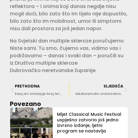
reflektora – i onima koji danas negdje nisu
mogli doći, bilo zato što im tijelo nije dopustilo,
bilo zato što im mobilnost, umor ili simptomi
nisu dali prostora za još jedan napor.
Na Svjetski dan multiple skleroze poručujemo:
Niste sami. Tu smo, čujemo vas, vidimo vas i
podržavamo – danas i svaki dan – poručili su
iz Društva multiple skleroze
Dubrovačko‑neretvanske županije.
PRETHODNA
SLJEDEĆA
EasyJet smanjuje broj letova za Dubrovnik
Međunarodni znanstveno-stručni skup ‘Imotska krajina u Domovinskom ratu – 35 godina poslije’
Povezano
Mljet Classical Music Festival
uspješno zatvorio još jedno
izvrsno izdanje, ljetni
program se nastavlja