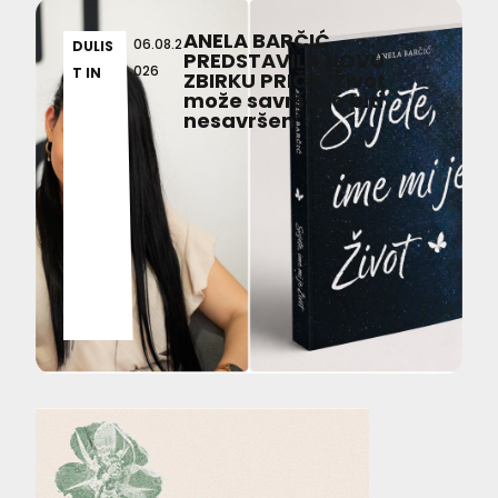
ANELA BARČIĆ
06.08.2
DULIS
PREDSTAVILA NOVU
026
T IN
ZBIRKU PRIČA ‘Život
može savršeno biti
nesavršen’