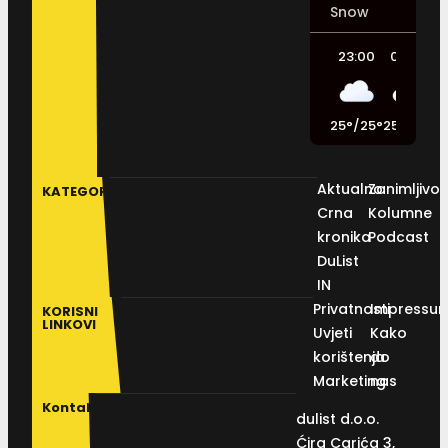
Snow
23:00
02:00
25
°
/
25
°
25
°
/
25
°
2
Aktualno
Zanimljivos
KATEGORIJE
Crna
Kolumne
kronika
Podcast
DuList
IN
Privatnosti
Impressu
KORISNI
LINKOVI
Uvjeti
Kako
korištenja
do
Marketing
nas
Kontakt
dulist d.o.o.
Ćira Carića 3,