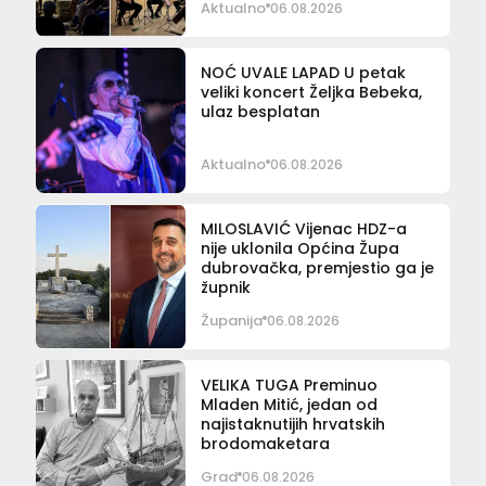
Aktualno
06.08.2026
NOĆ UVALE LAPAD U petak
veliki koncert Željka Bebeka,
ulaz besplatan
Aktualno
06.08.2026
MILOSLAVIĆ Vijenac HDZ-a
nije uklonila Općina Župa
dubrovačka, premjestio ga je
župnik
Županija
06.08.2026
VELIKA TUGA Preminuo
Mladen Mitić, jedan od
najistaknutijih hrvatskih
brodomaketara
Grad
06.08.2026