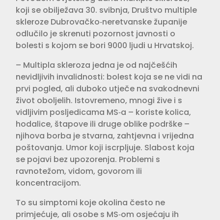
koji se obilježava 30. svibnja, Društvo multiple
skleroze Dubrovačko‑neretvanske županije
odlučilo je skrenuti pozornost javnosti o
bolesti s kojom se bori 9000 ljudi u Hrvatskoj.
– Multipla skleroza jedna je od najčešćih
nevidljivih invalidnosti: bolest koja se ne vidi na
prvi pogled, ali duboko utječe na svakodnevni
život oboljelih. Istovremeno, mnogi žive i s
vidljivim posljedicama MS‑a – koriste kolica,
hodalice, štapove ili druge oblike podrške –
njihova borba je stvarna, zahtjevna i vrijedna
poštovanja. Umor koji iscrpljuje. Slabost koja
se pojavi bez upozorenja. Problemi s
ravnotežom, vidom, govorom ili
koncentracijom.
To su simptomi koje okolina često ne
primjećuje, ali osobe s MS‑om osjećaju ih