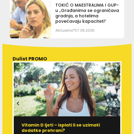
TOKIĆ O MAESTRALIMA I GUP-
u „Građanima se ograničava
gradnja, a hotelima
povećavaju kapaciteti“
Aktualno
07.08.2026
Dulist PROMO
Vitamin D ljeti – isplati li se uzimati
I
dodatke prehrani?
J