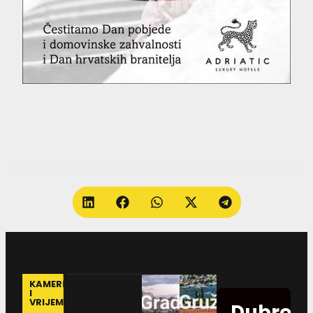
KAMERE
I
VRIJEME
Dubrovn