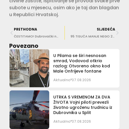
civilne zaštite, ispitivanje se provodi svake prve
subote u mjesecu, osim ako je taj dan blagdan
u Republici Hrvatskoj.
PRETHODNA
SLJEDEĆA
ČESTITAMO! Dubrovački novinar Matko Saltarić dobitnik HND-ove nagrade ‘Siniša Glavašević’
95 TISUĆA MANJE NEGO 2019. Kroz Zračnu luku Dubrovnik u kolovozu prošlo 429.878 putnika
Povezano
U Pilama se širi nesnosan
smrad, Vodovod otkrio
razlog: Otvoreno okno kod
Male Onfrijeve fontane
Aktualno
07.08.2026
UTRKA S VREMENOM ZA DVA
ŽIVOTA Vojni piloti prevezli
životno ugroženu trudnicu iz
Dubrovnika u Split
Aktualno
07.08.2026