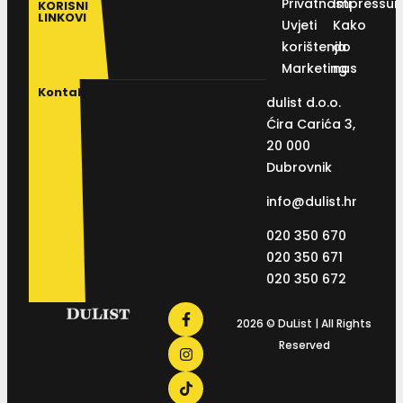
Privatnosti
Impressu
KORISNI
LINKOVI
Uvjeti
Kako
korištenja
do
Marketing
nas
Kontakt
dulist d.o.o.
Ćira Carića 3,
20 000
Dubrovnik
info@dulist.hr
020 350 670
020 350 671
020 350 672
2026 © DuList | All Rights
Reserved