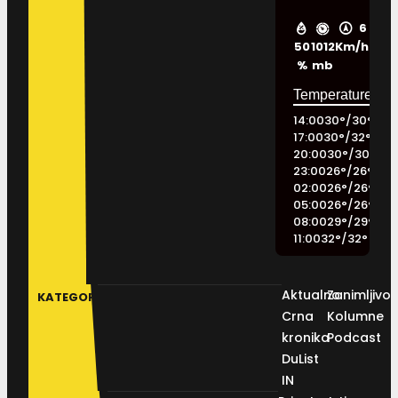
6
50
1012
Km/h
%
mb
14:00
30
°
/
30
°
17:00
30
°
/
32
°
20:00
30
°
/
30
°
23:00
26
°
/
26
°
02:00
26
°
/
26
°
05:00
26
°
/
26
°
08:00
29
°
/
29
°
11:00
32
°
/
32
°
Aktualno
Zanimljivos
KATEGORIJE
Crna
Kolumne
kronika
Podcast
DuList
IN