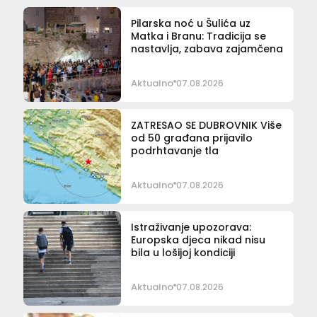
Pilarska noć u Šulića uz
Matka i Branu: Tradicija se
nastavlja, zabava zajamčena
Aktualno
07.08.2026
ZATRESAO SE DUBROVNIK Više
od 50 građana prijavilo
podrhtavanje tla
Aktualno
07.08.2026
Istraživanje upozorava:
Europska djeca nikad nisu
bila u lošijoj kondiciji
Aktualno
07.08.2026