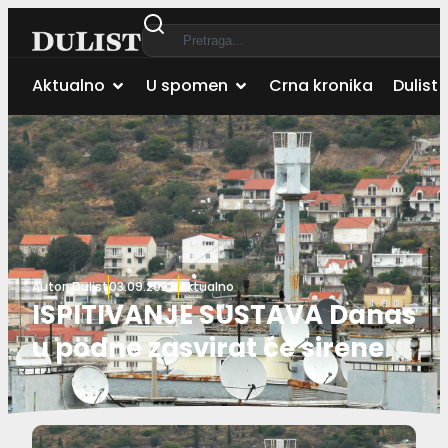
Aktualno
U spomen
Crna kronika
Dulist 
Autor:
Dulist
03.09.2022.
Aktualno
ISPITIVANJE SUSTAVA Danas
u podne zasvirat će sirene