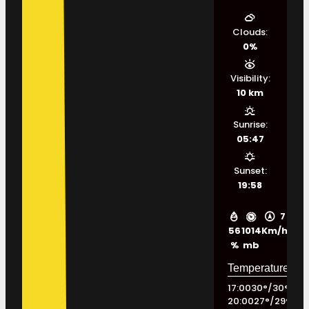
Clouds:
0%
Visibility:
10 km
Sunrise:
05:47
Sunset:
19:58
7
56
1014
Km/h
%
mb
17:00
30
°
/
30
°
20:00
27
°
/
29
°