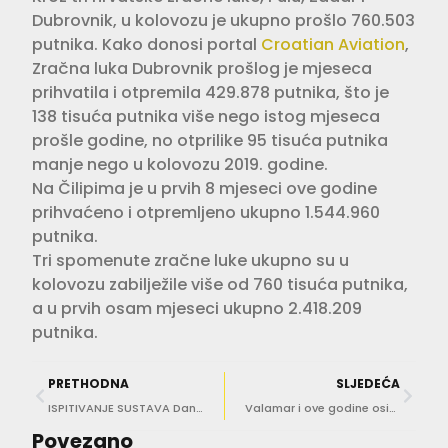
Dubrovnik, u kolovozu je ukupno prošlo 760.503
putnika. Kako donosi portal
Croatian Aviation
,
Zračna luka Dubrovnik prošlog je mjeseca
prihvatila i otpremila 429.878 putnika, što je
138 tisuća putnika više nego istog mjeseca
prošle godine, no otprilike 95 tisuća putnika
manje nego u kolovozu 2019. godine.
Na Čilipima je u prvih 8 mjeseci ove godine
prihvaćeno i otpremljeno ukupno 1.544.960
putnika.
Tri spomenute zračne luke ukupno su u
kolovozu zabilježile više od 760 tisuća putnika,
a u prvih osam mjeseci ukupno 2.418.209
putnika.
PRETHODNA
SLJEDEĆA
ISPITIVANJE SUSTAVA Danas u podne zasvirat će sirene
Valamar i ove godine osigurao slobodan dan svim roditeljima prvašića
Povezano