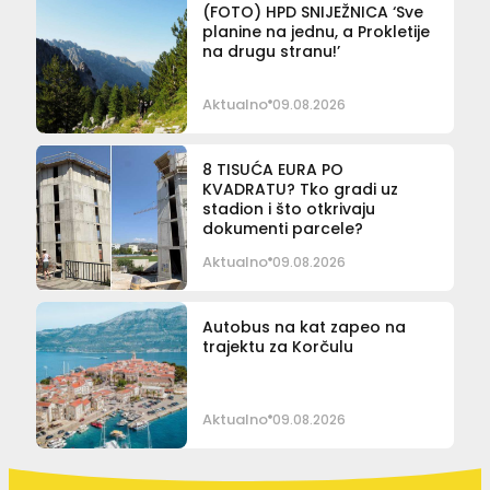
(FOTO) HPD SNIJEŽNICA ‘Sve
planine na jednu, a Prokletije
na drugu stranu!’
Aktualno
09.08.2026
8 TISUĆA EURA PO
KVADRATU? Tko gradi uz
stadion i što otkrivaju
dokumenti parcele?
Aktualno
09.08.2026
Autobus na kat zapeo na
trajektu za Korčulu
Aktualno
09.08.2026