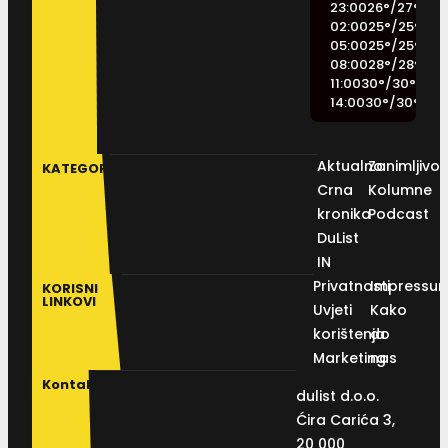
23:00
26
°
/
27
°
02:00
25
°
/
25
°
05:00
25
°
/
25
°
08:00
28
°
/
28
°
11:00
30
°
/
30
°
14:00
30
°
/
30
°
Aktualno
Zanimljivos
KATEGORIJE
Crna
Kolumne
kronika
Podcast
DuList
IN
Privatnosti
Impressu
KORISNI
LINKOVI
Uvjeti
Kako
korištenja
do
Marketing
nas
Kontakt
dulist d.o.o.
Ćira Carića 3,
20 000