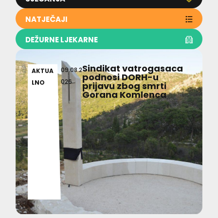
NATJEČAJI
DEŽURNE LJEKARNE
Sindikat vatrogasaca
09.08.2
AKTUA
podnosi DORH-u
026
LNO
prijavu zbog smrti
Gorana Komlenca