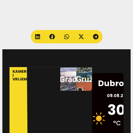
KAMERE
I
VRIJEME
Dubrovn
09.08.2026.
30
°C