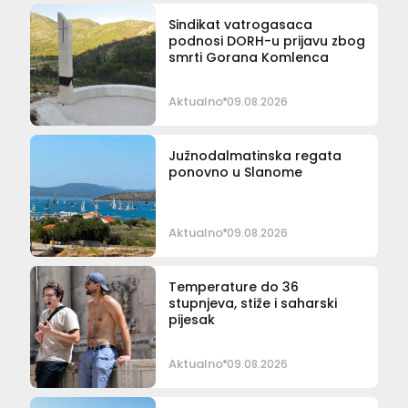
Sindikat vatrogasaca
podnosi DORH-u prijavu zbog
smrti Gorana Komlenca
Aktualno
09.08.2026
Južnodalmatinska regata
ponovno u Slanome
Aktualno
09.08.2026
Temperature do 36
stupnjeva, stiže i saharski
pijesak
Aktualno
09.08.2026