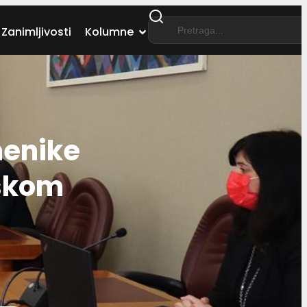
Zanimljivosti
Kolumne
menike
nskom