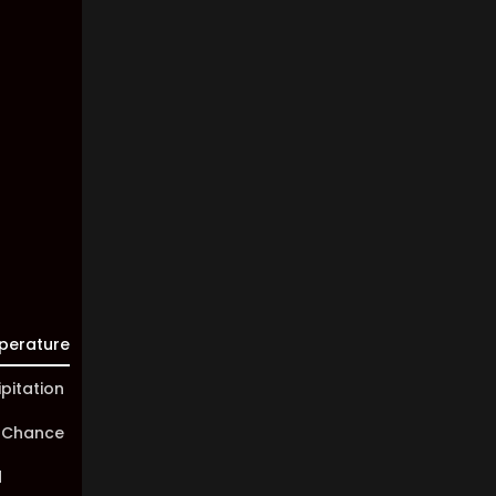
Km/h
Clouds:
0%
Visibility:
10 km
Sunrise:
05:47
Sunset:
19:58
perature
ipitation
 Chance
d