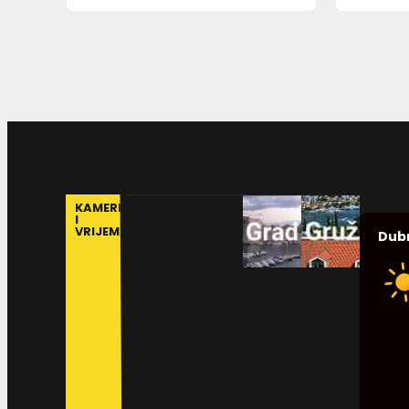
KAMERE
I
VRIJEME
Dub