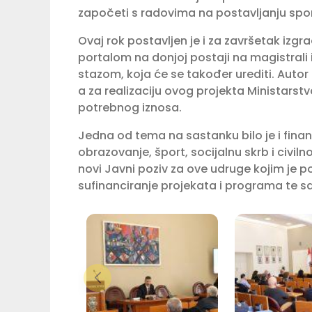
započeti s radovima na postavljanju spo
Ovaj rok postavljen je i za završetak izgr
portalom na donjoj postaji na magistral
stazom, koja će se također urediti. Autor
a za realizaciju ovog projekta Ministarstv
potrebnog iznosa.
Jedna od tema na sastanku bilo je i fina
obrazovanje, šport, socijalnu skrb i civil
novi Javni poziv za ove udruge kojim je p
sufinanciranje projekata i programa te s