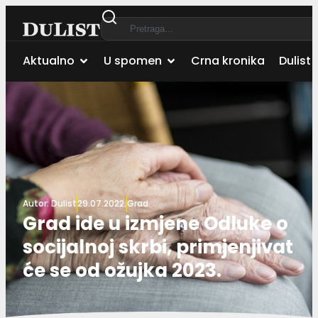
Aktualno
U spomen
Crna kronika
Dulist 
Autor:
Dulist
29.07.2022.
Grad
Grad ide u izmjene Odluke o
socijalnoj skrbi, primjenjivat
će se od ožujka 2023.