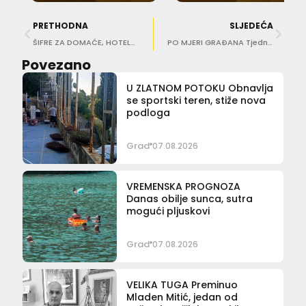
PRETHODNA
SLJEDEĆA
ŠIFRE ZA DOMAĆE, HOTELE… Franković: Nećemo dopustiti da oko povijesne jezgre vozilom može doći kome god padne napamet
PO MJERI GRAĐANA Tjedni pregled gradskih projekata
Povezano
U ZLATNOM POTOKU Obnavlja
se sportski teren, stiže nova
podloga
Grad
07.08.2026
VREMENSKA PROGNOZA
Danas obilje sunca, sutra
mogući pljuskovi
Grad
07.08.2026
VELIKA TUGA Preminuo
Mladen Mitić, jedan od