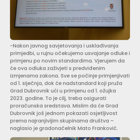
-Nakon javnog savjetovanja i usklađivanja
primjedbi, u rujnu očekujemo usvajanje odluke i
primjenu po novim standardima. Vjerujem da
će ova odluka zaživjeti s predviđenim
izmjenama zakona. Sve se počinje primjenjivati
od 1. siječnja, dok će nadstandard koji pruža
Grad Dubrovnik ući u primjenu od 1. ožujka
2023. godine. To je cilj, treba osigurati
proračunska sredstava. Mislim da će Grad
Dubrovnik još jednom pokazati osjetljivost
prema najranjivijim skupinama društva –
naglasio je gradonačelnik Mato Franković.