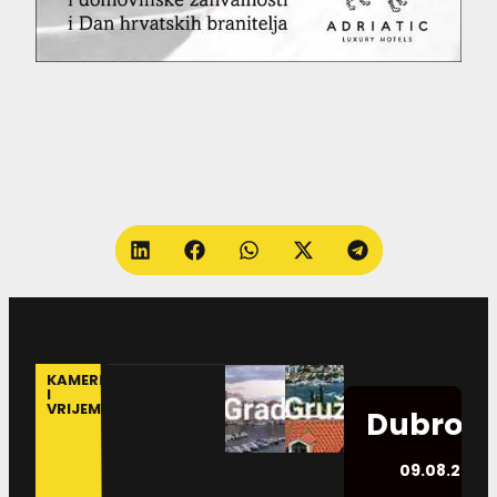
KAMERE
I
VRIJEME
Dubrovn
09.08.2026.