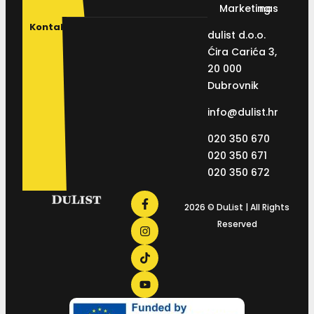
Marketing
nas
Kontakt
dulist d.o.o.
Ćira Carića 3,
20 000
Dubrovnik
info@dulist.hr
020 350 670
020 350 671
020 350 672
2026 © DuList | All Rights
Reserved