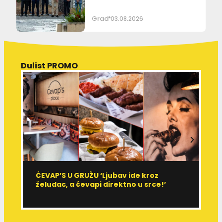
Grad
03.08.2026
Dulist PROMO
ĆEVAP’S U GRUŽU ‘Ljubav ide kroz
V
želudac, a ćevapi direktno u srce!’
d