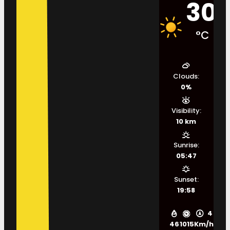
30
°C
Clouds:
0%
Visibility:
10 km
Sunrise:
05:47
Sunset:
19:58
4
46
1015
Km/h