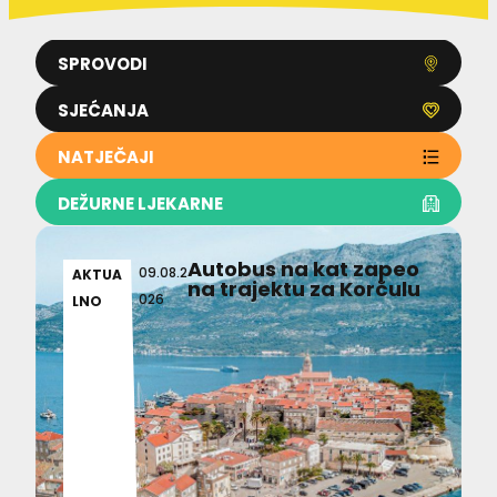
SPROVODI
SJEĆANJA
NATJEČAJI
DEŽURNE LJEKARNE
Autobus na kat zapeo
09.08.2
AKTUA
na trajektu za Korčulu
026
LNO