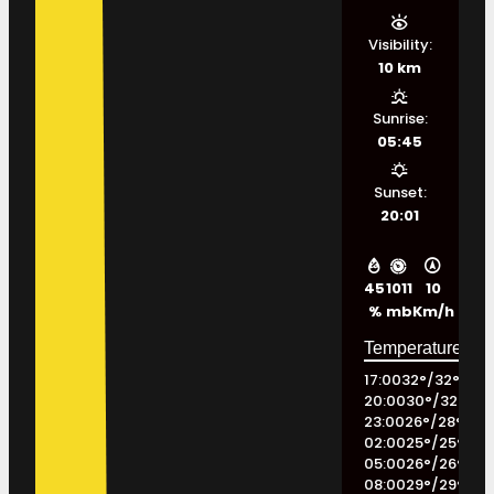
Visibility:
10 km
Sunrise:
05:45
Sunset:
20:01
45
1011
10
%
mb
Km/h
17:00
32
°
/
32
°
20:00
30
°
/
32
°
23:00
26
°
/
28
°
02:00
25
°
/
25
°
05:00
26
°
/
26
°
08:00
29
°
/
29
°