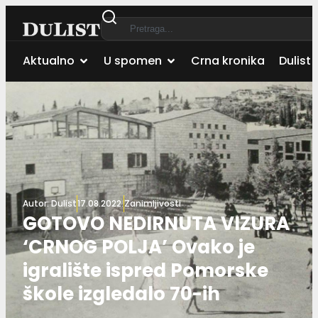
Aktualno
U spomen
Crna kronika
Dulist 
Autor:
Dulist
17.08.2022.
Zanimljivosti
GOTOVO NEDIRNUTA VIZURA
‘CRNOG POLJA’ Ovako je
igralište ispred Pomorske
škole izgledalo 70-ih