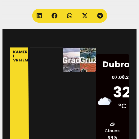
KAMERE
I
VRIJEME
Dubrovn
07.08.2026.
32
°C
Clouds:
84%