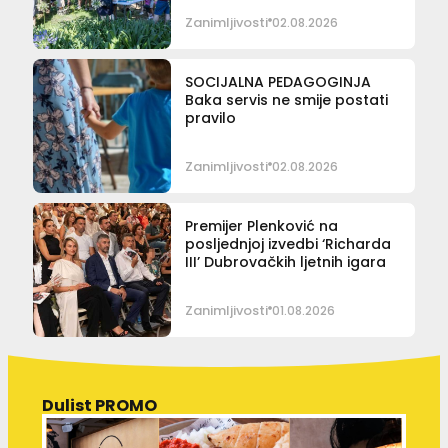
Zanimljivosti
02.08.2026
SOCIJALNA PEDAGOGINJA
Baka servis ne smije postati
pravilo
Zanimljivosti
02.08.2026
Premijer Plenković na
posljednjoj izvedbi ‘Richarda
III’ Dubrovačkih ljetnih igara
Zanimljivosti
01.08.2026
Dulist PROMO