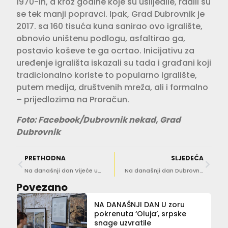
1970-ih, a kroz godine koje su uslijedile, radili su
se tek manji popravci. Ipak, Grad Dubrovnik je
2017. sa 160 tisuća kuna sanirao ovo igralište,
obnovio uništenu podlogu, asfaltirao ga,
postavio koševe te ga ocrtao. Inicijativu za
uređenje igrališta iskazali su tada i građani koji
tradicionalno koriste to popularno igralište,
putem medija, društvenih mreža, ali i formalno
– prijedlozima na Proračun.
Foto: Facebook/Dubrovnik nekad, Grad
Dubrovnik
PRETHODNA
SLJEDEĆA
Na današnji dan Vijeće umoljenih zaključilo je jednu važnu odluku
Na današnji dan Dubrovnik je postao prvi hrvatski olimpijski grad
Povezano
NA DANAŠNJI DAN U zoru
pokrenuta ‘Oluja’, srpske
snage uzvratile