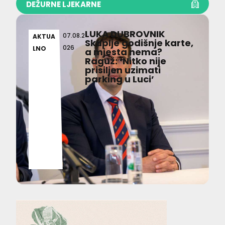
DEŽURNE LJEKARNE
LUKA DUBROVNIK
07.08.2
AKTUA
Skuplje godišnje karte,
026
LNO
a mjesta nema?
Raguž: ‘Nitko nije
prisiljen uzimati
parking u Luci’