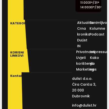
11:00
31
°
/
31
°
14:00
30
°
/
30
°
Aktualno
Zanimljivos
KATEGORIJE
Crna
Kolumne
kronika
Podcast
DuList
IN
Privatnosti
Impressu
KORISNI
LINKOVI
Uvjeti
Kako
korištenja
do
Marketing
nas
Kontakt
dulist d.o.o.
Ćira Carića 3,
20 000
Dubrovnik
info@dulist.hr