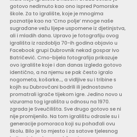
gotovo nedirnuto kao ono ispred Pomorske
škole. Za to igralište, koje je mnogima
poznatije kao na ‘Crno polje’ mnoge naše
sugrađane vežu lijepe uspomene iz djetinjstva,
ali i mladih dana. Upravo je fotografiju ovog
igrališta iz razdoblja 70-ih godina objavio u
Facebook grupi Dubrovnik nekad gospar Ivo
Batričević. Crno-bijela fotografija prikazuje
ovo igralište koje i dan danas izgleda gotovo
identično, a na njemu se pak često igralo
nogometa, košarke…, a vidljive su i tribine s
kojih su Dubrovčani bodrili ili jednostavno
promatrali igrače tijekom igre. Jedino novo u
vizurama tog igrališta u odnosu na 1970.
zgrada je Sveučilišta. Sve drugo gotovo se ni
nije promijenilo. Na tom igralištu odrasle su i
generacije pomoraca koji su pohađali ovu
školu. Bilo je to mjesto i za satove tjelesnog