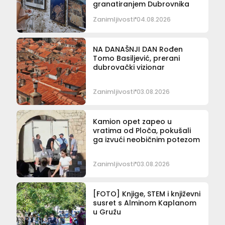
granatiranjem Dubrovnika
Zanimljivosti
04.08.2026
NA DANAŠNJI DAN Rođen
Tomo Basiljević, prerani
dubrovački vizionar
Zanimljivosti
03.08.2026
Kamion opet zapeo u
vratima od Ploča, pokušali
ga izvući neobičnim potezom
Zanimljivosti
03.08.2026
[FOTO] Knjige, STEM i književni
susret s Alminom Kaplanom
u Gružu