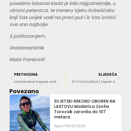
posebno iskazao kada je bilo najpotrebnije, u
obrani peteraca, te treneru Vjeku Kobešćaku
koji Vas uvijek vodi na pravi put i iz Vas izvlači
sve ono najbolje.
S poštovanjem,
Gradonačelnik
Mato Franković
PRETHODNA
SLJEDEĆA
Košarkašice Raguse savladale ekipu Medveščaka, uspješne u svim kategorijama
[FOTOGALERIJA] Župski školarci uživali u Danu sporta. Evo tko se sve natjecao!
Povezano
SVJETSKI REKORD OBOREN NA
LASTOVU Mađarica Zsofia
Torocsik zaronila do 107
metara
Sport
08.08.2026