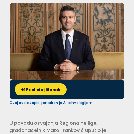
🔊 Poslušaj članak
Ovaj audio zapis generiran je AI tehnologijom
U povodu osvajanja Regionalne lige,
gradonačelnik Mato Franković uputio je