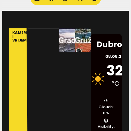
KAMERE
I
VRIJEME
Dubrovn
08.08.2026.
32
°C
Clouds:
0%
Visibility: