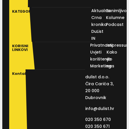
Aktualno
Zanimljivos
KATEGORIJE
Crna
Kolumne
kronika
Podcast
DuList
IN
Privatnosti
Impressu
KORISNI
LINKOVI
Uvjeti
Kako
korištenja
do
Marketing
nas
Kontakt
dulist d.o.o.
Ćira Carića 3,
20 000
Dubrovnik
info@dulist.hr
020 350 670
020 350 671