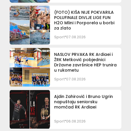
(FOTO) KIŠA NIJE POKVARILA
POLUFINALE DIVLJE LIGE FUN
H2O Mlini i Porporela u borbi
za zlato
Sport
07.08.2026
NASLOV PRVAKA RK Ardiaei i
ŽRK Metković pobjednici
Državne završnice HEP trunira
u rukometu
Sport
07.08.2026
Ajdin Zahirović i Bruno Ugrin
napuštaju seniorsku
momčad RK Ardiaei
Sport
06.08.2026