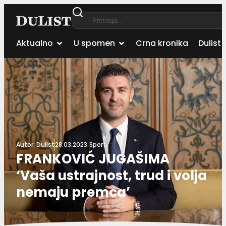
Aktualno
U spomen
Crna kronika
Dulist 
Autor:
Dulist
28.03.2023.
Sport
FRANKOVIĆ JUGAŠIMA
‘Vaša ustrajnost, trud i volja
nemaju premca’