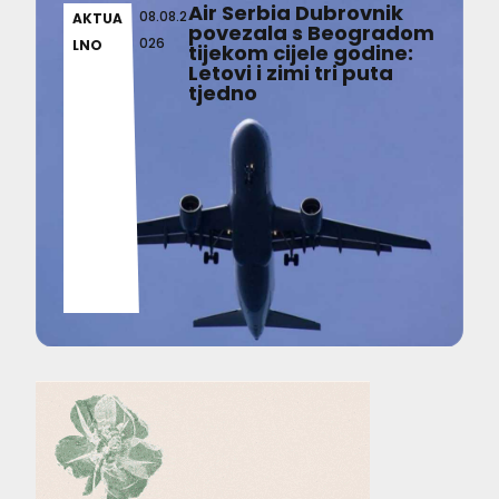
Air Serbia Dubrovnik
08.08.2
AKTUA
povezala s Beogradom
026
LNO
tijekom cijele godine:
Letovi i zimi tri puta
tjedno