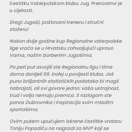
čestitku Vaterpolskom klubu Jug. Prenosimo je
u cijelosti.
Dragi Jugaši, poštovani treneru i stručni
stožeru!
Nakon dvije godine kup Regionalne vaterpolske
lige vraća se u Hrvatsku zahvaljujući upravo
Vama, našim borbenim Jugašima.
Po peti put osvojili ste Regionalnu ligu i time
doma donijeli 69. trofej u povijesti kluba. Još
puno briljantnih statističkih podataka bi mogli
nabrajati, ali svi govore jedno: vaša ustrajnost,
trud i volja nemaju premca. S razlogom ste
ponos Dubrovnika i inspiracija svim mladim
sportašima.
Ovim putem upućujem iskrene čestitke vrataru
Toniju Popadiću na nagradi za MVP koji se