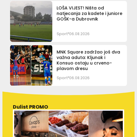
LOŠA VIJEST! Ništa od
natjecanja za kadete i juniore
GOŠK-a Dubrovnik
Sport
06.08.2026
MNK Square zadržao još dva
važna aduta: Kljunak i
Konsuo ostaju u crveno-
plavom dresu
Sport
06.08.2026
Dulist PROMO