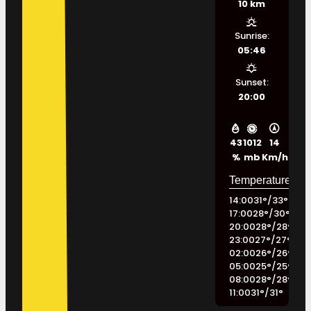
10 km
Sunrise:
05:46
Sunset:
20:00
43
1012
14
%
mb
Km/h
14:00
31
°
/
33
°
17:00
28
°
/
30
°
20:00
28
°
/
28
°
23:00
27
°
/
27
°
02:00
26
°
/
26
°
05:00
25
°
/
25
°
08:00
28
°
/
28
°
11:00
31
°
/
31
°