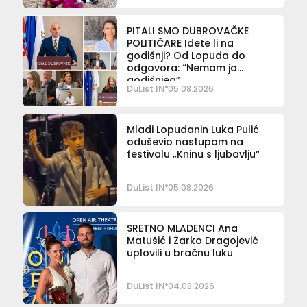
PITALI SMO DUBROVAČKE
POLITIČARE Idete li na
godišnji? Od Lopuda do
odgovora: “Nemam ja
godišnjeg”
DuList IN
05.08.2026
Mladi Lopuđanin Luka Pulić
oduševio nastupom na
festivalu „Kninu s ljubavlju“
DuList IN
05.08.2026
SRETNO MLADENCI Ana
Matušić i Žarko Dragojević
uplovili u bračnu luku
DuList IN
04.08.2026