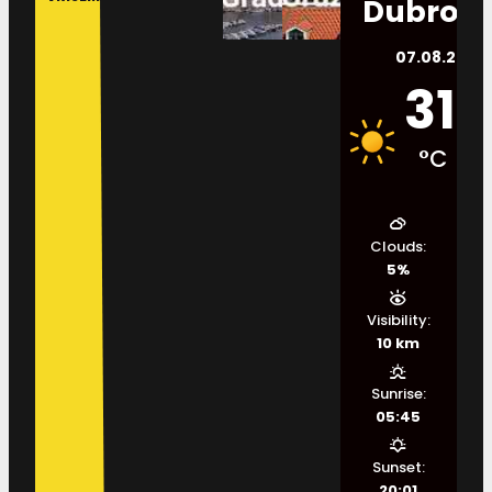
Dubrovn
07.08.2026.
31
°C
Clouds:
5%
Visibility:
10 km
Sunrise:
05:45
Sunset:
20:01