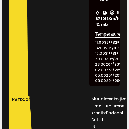
5
37
1012
Km/h
%
mb
11:00
32
°
/
32
°
14:00
29
°
/
31
°
17:00
31
°
/
31
°
20:00
30
°
/
30
°
23:00
26
°
/
26
°
02:00
26
°
/
26
°
05:00
26
°
/
26
°
08:00
29
°
/
29
°
Aktualno
Zanimljivos
KATEGORIJE
Crna
Kolumne
kronika
Podcast
DuList
IN