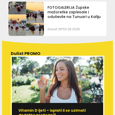
FOTOGALERIJA Župske
mažoretke zaplesale i
oduševile na Tunuari u Kaliju
DuList IN
03.08.2026
Dulist PROMO
Vitamin D ljeti – isplati li se uzimati
I
dodatke prehrani?
J