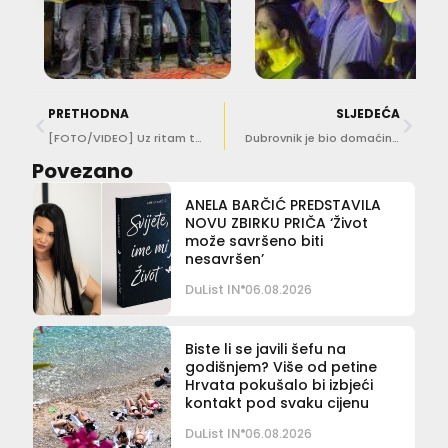
PRETHODNA
SLJEDEĆA
[FOTO/VIDEO] Uz ritam tanga započeo Epidaurus Festival, pogledajte tko je sve zaplesao…
Dubrovnik je bio domaćin tradicionalnih Jadranskih susreta
Povezano
ANELA BARČIĆ PREDSTAVILA
NOVU ZBIRKU PRIČA ‘Život
može savršeno biti
nesavršen’
DuList IN
06.08.2026
Biste li se javili šefu na
godišnjem? Više od petine
Hrvata pokušalo bi izbjeći
kontakt pod svaku cijenu
DuList IN
06.08.2026