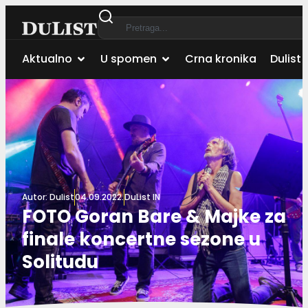
Aktualno
U spomen
Crna kronika
Dulist 
Autor:
Dulist
04.09.2022.
DuList IN
FOTO Goran Bare & Majke za
finale koncertne sezone u
Solitudu