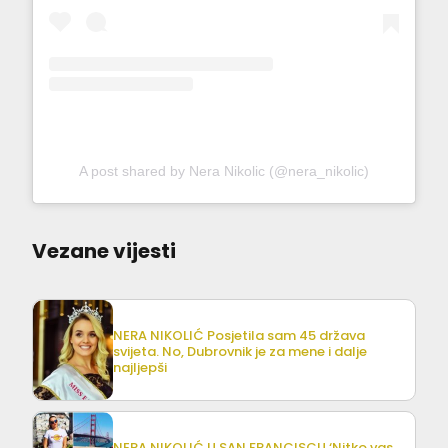
A post shared by Nera Nikolic (@nera_nikolic)
Vezane vijesti
NERA NIKOLIĆ Posjetila sam 45 država
svijeta. No, Dubrovnik je za mene i dalje
najljepši
NERA NIKOLIĆ U SAN FRANCISCU ‘Nitko vas