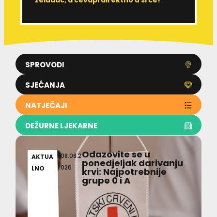
SPROVODI
SJEĆANJA
NATJEČAJI
DEŽURNE LJEKARNE
Odazovite se u
08.08.2
AKTUA
ponedjeljak darivanju
026
LNO
krvi: Najpotrebnije
grupe 0 i A