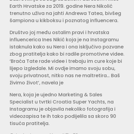
Earth Hrvatske za 2019. godine Nera Nikolić
trenutno uživa na jahti Andrewa Tatea, bivšeg
šampiona u kikboksu i poznatog influencera.
Društvo joj među ostalim pravi i hrvatska
influencerica Ines Nikić koja je na Instagramu
istaknula kako su Nera i ona isključivo pozvane
zbog pratitelja kako bi radile promotivne videe.
‘Braća Tate rade videe i trebaju im cure koje bi
lijepo izgledale. Mi ovdje imamo svoju sobu,
svoju privatnost, nitko nas ne maltretira… Baš
živimo život’, navela je
Nera, koja je ujedno Marketing & Sales
Specialist u tvrtki Croatia Super Yachts, na
Instagramu je objavila nekoliko fotografija i
videozapisa te ih tako podijelila sa skoro 90
tisuća pratitelja.