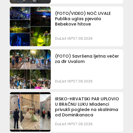
(FOTO/VIDEO) NOĆ UVALE
Publika uglas pjevala
Bebekove hitove
DuList IN
07.08.2026
(FOTO) Savršena ljetna večer
za đir Uvalom
DuList IN
07.08.2026
IRSKO-HRVATSKI PAR UPLOVIO
U BRAČNU LUKU Mladenci
privukli poglede na skalinima
od Dominikanaca
DuList IN
07.08.2026