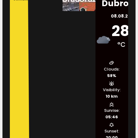
Dubrovn
08.08.2026.
28
°C
Clouds:
58%
Visibility:
10 km
Sunrise:
05:46
Sunset:
20:00