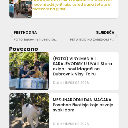
neće ni odmjeriti ako usred dana šetate s
mačkom na glavi’
PRETHODNA
SLJEDEĆA
FOTO Ruševine hotela Grand se polako pretvaraju u filmski set…
PETU GODINU ZAREDOM Počinje Mali festival lutkarstva Pupica
Povezano
(FOTO) VINYLMANIA I
SARAJEVODISK U UVALI Stara
ekipa i novi izlagači na
Dubrovnik Vinyl Fairu
DuList IN
08.08.2026
MEĐUNARODNI DAN MAČAKA
Posebne životinje koje osvoje
svaki dom
DuList IN
08.08.2026