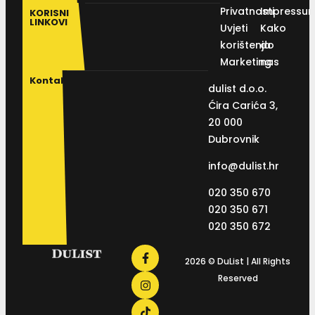
Privatnosti
Impressu
KORISNI
LINKOVI
Uvjeti
Kako
korištenja
do
Marketing
nas
Kontakt
dulist d.o.o.
Ćira Carića 3,
20 000
Dubrovnik
info@dulist.hr
020 350 670
020 350 671
020 350 672
2026 © DuList | All Rights
Reserved