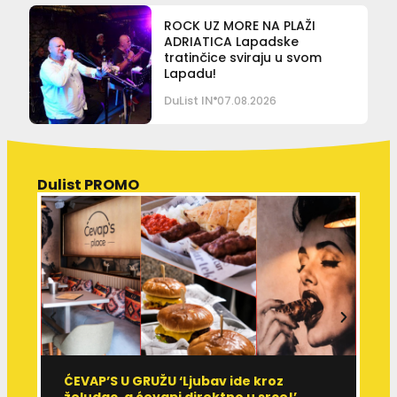
ROCK UZ MORE NA PLAŽI
ADRIATICA Lapadske
tratinčice sviraju u svom
Lapadu!
DuList IN
07.08.2026
Dulist PROMO
ĆEVAP’S U GRUŽU ‘Ljubav ide kroz
V
želudac, a ćevapi direktno u srce!’
d