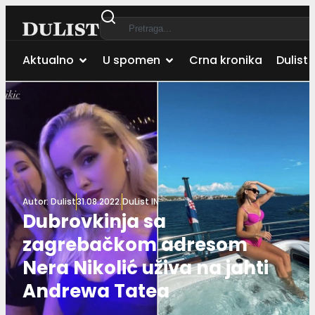
Aktualno
U spomen
Crna kronika
Dulist 
Autor:
Dulist
31.08.2022.
DuList IN
Dubrovkinja sa
zagrebačkom adresom
Nera Nikolić uživa na jahti
Andrewa Tatea