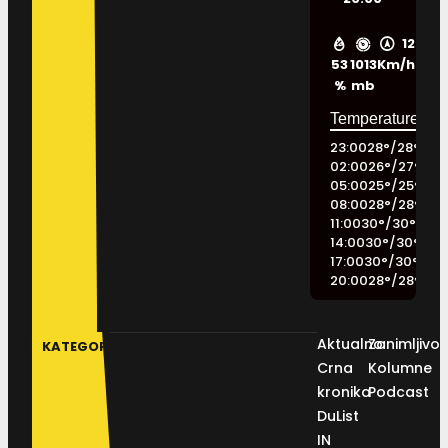
12
53
1013
Km/h
%
mb
23:00
28
°
/
28
°
02:00
26
°
/
27
°
05:00
25
°
/
25
°
08:00
28
°
/
28
°
11:00
30
°
/
30
°
14:00
30
°
/
30
°
17:00
30
°
/
30
°
20:00
28
°
/
28
°
Aktualno
Zanimljivos
KATEGORIJE
Crna
Kolumne
kronika
Podcast
DuList
IN