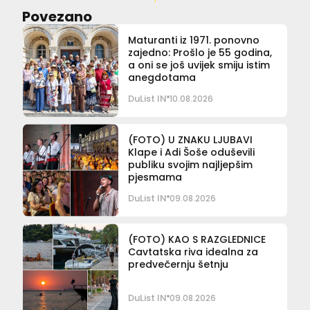
Povezano
Maturanti iz 1971. ponovno
zajedno: Prošlo je 55 godina,
a oni se još uvijek smiju istim
anegdotama
DuList IN
10.08.2026
(FOTO) U ZNAKU LJUBAVI
Klape i Adi Šoše oduševili
publiku svojim najljepšim
pjesmama
DuList IN
09.08.2026
(FOTO) KAO S RAZGLEDNICE
Cavtatska riva idealna za
predvečernju šetnju
DuList IN
09.08.2026