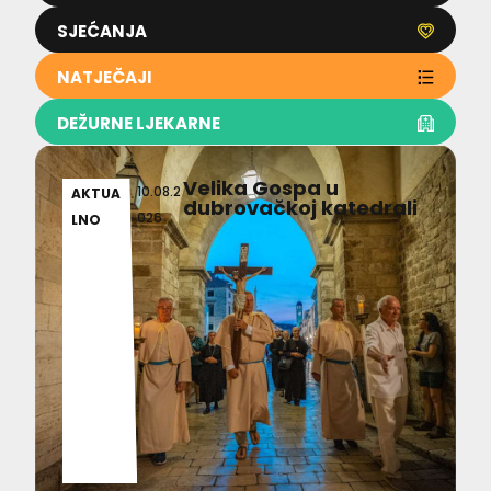
SJEĆANJA
NATJEČAJI
DEŽURNE LJEKARNE
Velika Gospa u
10.08.2
AKTUA
dubrovačkoj katedrali
026
LNO