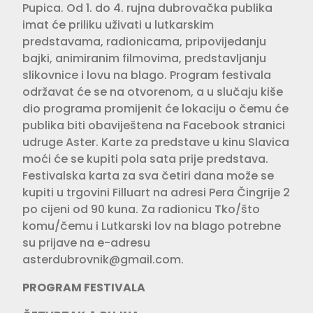
Pupica. Od 1. do 4. rujna dubrovačka publika
imat će priliku uživati u lutkarskim
predstavama, radionicama, pripovijedanju
bajki, animiranim filmovima, predstavljanju
slikovnice i lovu na blago. Program festivala
održavat će se na otvorenom, a u slučaju kiše
dio programa promijenit će lokaciju o čemu će
publika biti obaviještena na Facebook stranici
udruge Aster. Karte za predstave u kinu Slavica
moći će se kupiti pola sata prije predstava.
Festivalska karta za sva četiri dana može se
kupiti u trgovini Filluart na adresi Pera Čingrije 2
po cijeni od 90 kuna. Za radionicu Tko/što
komu/čemu i Lutkarski lov na blago potrebne
su prijave na e-adresu
asterdubrovnik@gmail.com
.
PROGRAM FESTIVALA