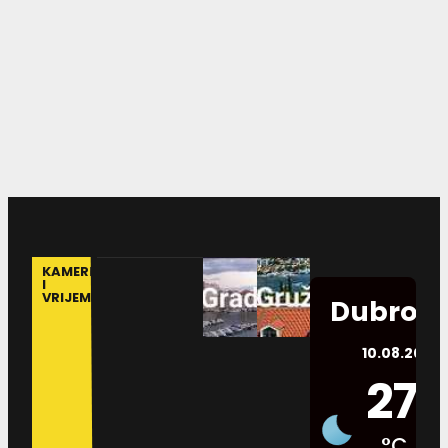
KAMERE
I
VRIJEME
Dubrovn
10.08.2026.
27
°C