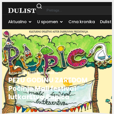
Aktualno
U spomen
Crna kronika
Dulist 
Autor:
Dulist
01.09.2022.
DuList IN
PETU GODINU ZAREDOM
Počinje Mali festival
lutkarstva Pupica