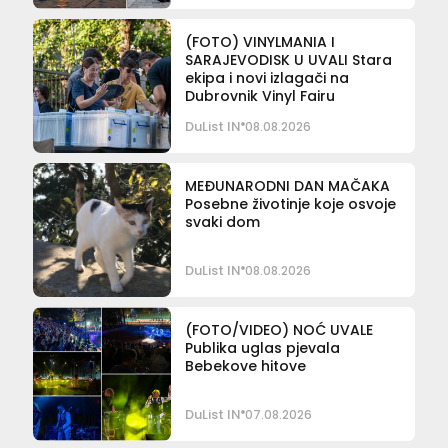
(FOTO) VINYLMANIA I
SARAJEVODISK U UVALI Stara
ekipa i novi izlagači na
Dubrovnik Vinyl Fairu
DuList IN
08.08.2026
MEĐUNARODNI DAN MAČAKA
Posebne životinje koje osvoje
svaki dom
DuList IN
08.08.2026
(FOTO/VIDEO) NOĆ UVALE
Publika uglas pjevala
Bebekove hitove
DuList IN
07.08.2026