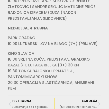
10:00 PREDSTAVLJANJE SLIKOVNICE RENATE
ZLATKOVIĆ I SANDRE SEKULIĆ MATILDINE PRIČE
RADIONICA IZRADE MEDUZA (NAKON
PREDSTAVLJANJA SLIKOVNICE)
NEDJELJA, 4. RUJNA
PARK GRADAC
10:00 LUTKARSKI LOV NA BLAGO (7+) (PRIJAVE)
KINO SLAVICA
18:30 SRETNA KUĆA, PREDSTAVA, GRADSKO
KAZALIŠTE LUTAKA RIJEKA (3+) 30 KN
19:30 TONKA BALONKA I PRIJATELJI,
PANTOMIMIČARSKI SHOW
20:30 OPERACIJA SLASTIČARNICA, ANIMIRANI
FILM
PRETHODNA
SLJEDEĆA
Dubrovkinja sa zagrebačkom adresom Nera Nikolić uživa na jahti Andrewa Tatea
[MNOGI KOMENTIRAJU NJEN NOVI IZGLED] Kolinda Grabar-Kitarović oprostila se od ljeta fotogalerijom iz Grada