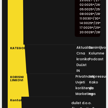
23:00
27
°
/
27
°
02:00
25
°
/
26
°
05:00
25
°
/
25
°
08:00
28
°
/
28
°
11:00
30
°
/
30
°
14:00
29
°
/
29
°
17:00
29
°
/
29
°
20:00
28
°
/
28
°
Aktualno
Zanimljivos
KATEGORIJE
Crna
Kolumne
kronika
Podcast
DuList
IN
Privatnosti
Impressu
KORISNI
LINKOVI
Uvjeti
Kako
korištenja
do
Marketing
nas
Kontakt
dulist d.o.o.