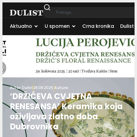
Aktualno
U spomen
Crna kronika
Dulist 
Autor:
Dulist
28.08.2025.
Kultura
‘DRŽIĆEVA CVJETNA
RENESANSA’ Keramika koja
oživljava zlatno doba
Dubrovnika