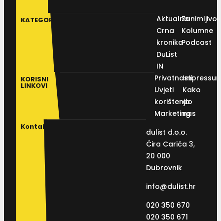
Aktualno
Zanimljivos
KATEGORIJE
Crna
Kolumne
kronika
Podcast
DuList
IN
Privatnosti
Impressu
KORISNI
LINKOVI
Uvjeti
Kako
korištenja
do
Marketing
nas
Kontakt
dulist d.o.o.
Ćira Carića 3,
20 000
Dubrovnik
info@dulist.hr
020 350 670
020 350 671