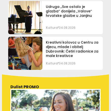
Udruga „Sve ostalo je
glazba“ donijela „Valove“
hrvatske glazbe u Janjinu
Kultura
04.08.2026
Kreativni kolovoz u Centru za
djecu, mlade i obitelj
Dubrovnik: Četiri radionice za
male kreativce
Kultura
04.08.2026
Dulist PROMO