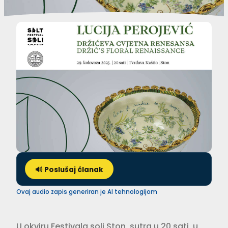
🔊 Poslušaj članak
Ovaj audio zapis generiran je AI tehnologijom
U okviru Festivala soli Ston, sutra u 20 sati, u