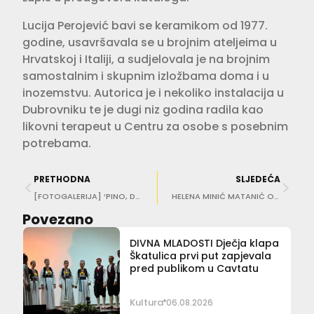
Lucija Perojević bavi se keramikom od 1977.
godine, usavršavala se u brojnim ateljeima u
Hrvatskoj i Italiji, a sudjelovala je na brojnim
samostalnim i skupnim izložbama doma i u
inozemstvu. Autorica je i nekoliko instalacija u
Dubrovniku te je dugi niz godina radila kao
likovni terapeut u Centru za osobe s posebnim
potrebama.
PRETHODNA
SLJEDEĆA
[FOTOGALERIJA] ‘PINO, DUBROVNIK I JOŠ PONEŠTO’ Izložba akademskog slikara Josipa Trostmanna
HELENA MINIĆ MATANIĆ Orlando je kruna moje karijere!
Povezano
DIVNA MLADOSTI Dječja klapa
Škatulica prvi put zapjevala
pred publikom u Cavtatu
Kultura
06.08.2026