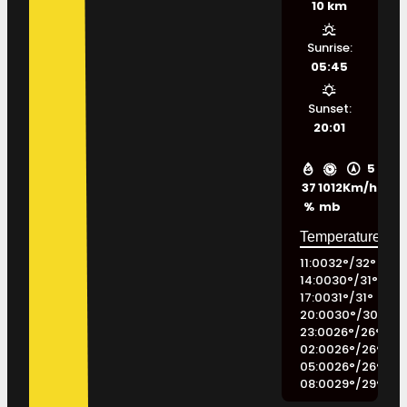
10 km
Sunrise:
05:45
Sunset:
20:01
5
37
1012
Km/h
%
mb
11:00
32
°
/
32
°
14:00
30
°
/
31
°
17:00
31
°
/
31
°
20:00
30
°
/
30
°
23:00
26
°
/
26
°
02:00
26
°
/
26
°
05:00
26
°
/
26
°
08:00
29
°
/
29
°