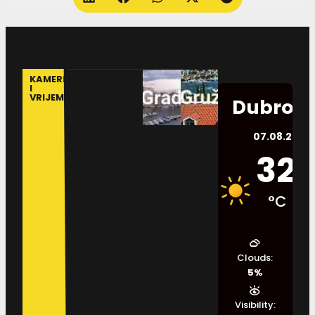
KAMERE
I
VRIJEME
Dubrovn
07.08.2026.
32
°C
Clouds:
5%
Visibility: