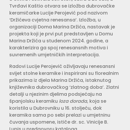
Tvrđavi Kaštio otvara se izložba dubrovačke
keramičarke Lucije Perojević pod nazivom
‘Držićeva cvjetna renesansa’. Izložba, u
organizaciji Doma Marina Držića, nastavak je
projekta koji je prvi put predstavljen u Domu
Marina Držića u studenom 2024. godine, a
karakterizira ga spoj renesansnih motiva i
suvremenih umjetničkih interpretacija.
Radovi Lucije Perojević oživljavaju renesansni
svijet stolne keramike i inspirirani su florealnim
prikazima iz djela Marina Držića, istaknutog
književnika dubrovačkog ‘zlatnog doba’. Zlatni
detalji u njezinim djelima podsjećaju na
španjolsku keramiku
loza dorada
, koja se
koristila u Dubrovniku u 16. stoljeću, dok
keramika sama po sebi prelazi u umjetninu
čuvanja uspomene, ističe dr. sc. Vinicije B.
Lupis u predgovoru kataloga.