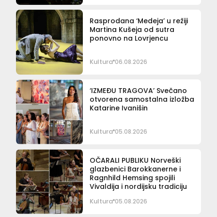
Rasprodana ‘Medeja’ u režiji
Martina Kušeja od sutra
ponovno na Lovrjencu
Kultura
06.08.2026
‘IZMEĐU TRAGOVA’ Svečano
otvorena samostalna izložba
Katarine Ivanišin
Kultura
05.08.2026
OČARALI PUBLIKU Norveški
glazbenici Barokkanerne i
Ragnhild Hemsing spojili
Vivaldija i nordijsku tradiciju
Kultura
05.08.2026