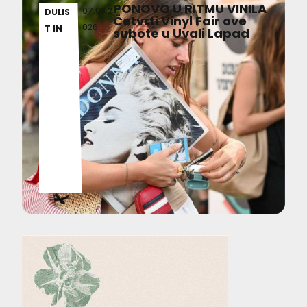
PONOVO U RITMU VINILA
07.08.2
DULIS
Četvrti Vinyl Fair ove
026
T IN
subote u Uvali Lapad