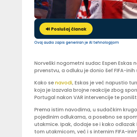
🔊 Poslušaj članak
Ovaj audio zapis generiran je AI tehnologijom
Norveški nogometni sudac Espen Eskas n
prvenstvu, a odluku je donio šef FIFA-inih
Kako se
navodi
, Eskas je već napustio tu
koja je izazvala brojne reakcije zbog spo
Portugal nakon VAR intervencije te poniš
Prema istim navodima, u sudačkim krugov
pojedinim odlukama, a posebno se spominj
utakmice. Ipak, dodaje se i kako odlazak
tom utakmicom, već i s internim FIFA-in