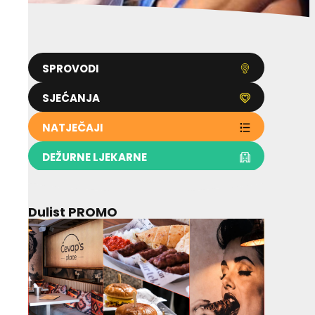
SPROVODI
SJEĆANJA
NATJEČAJI
DEŽURNE LJEKARNE
Dulist PROMO