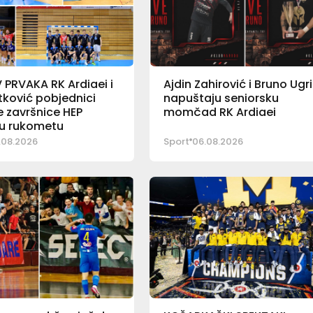
PRVAKA RK Ardiaei i
Ajdin Zahirović i Bruno Ugr
ković pobjednici
napuštaju seniorsku
 završnice HEP
momčad RK Ardiaei
 u rukometu
.08.2026
Sport
06.08.2026