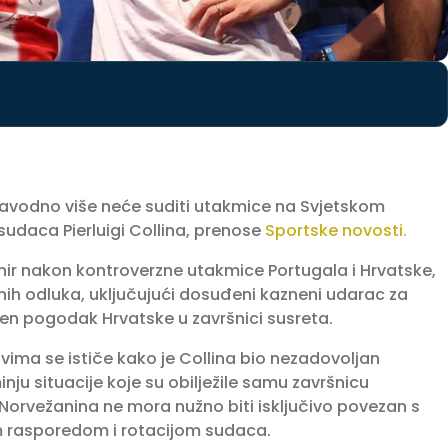
avodno više neće suditi utakmice na Svjetskom
 sudaca Pierluigi Collina, prenose
Sportske novosti.
rnir nakon kontroverzne utakmice Portugala i Hrvatske,
rnih odluka, uključujući dosuđeni kazneni udarac za
ten pogodak Hrvatske u završnici susreta.
ima se ističe kako je Collina bio nezadovoljan
u situacije koje su obilježile samu završnicu
 Norvežanina ne mora nužno biti isključivo povezan s
im rasporedom i rotacijom sudaca.