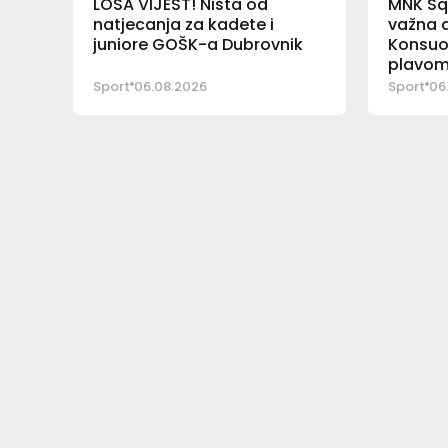
LOŠA VIJEST! Ništa od
MNK Sq
natjecanja za kadete i
važna a
juniore GOŠK-a Dubrovnik
Konsuo
plavom
Sport
06.08.2026
Sport
06