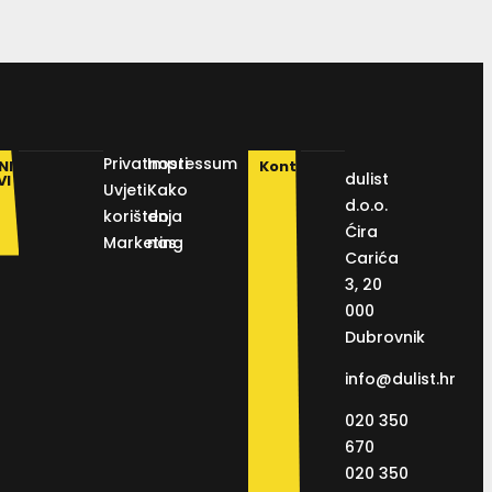
Privatnosti
Impressum
NI
Kontakt
dulist
VI
Uvjeti
Kako
d.o.o.
korištenja
do
Ćira
Marketing
nas
Carića
3, 20
000
Dubrovnik
info@dulist.hr
020 350
670
020 350