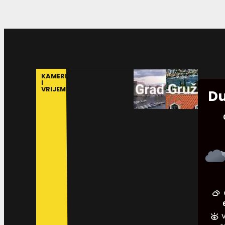
KAMERE
I
VRIJEME
Du
V