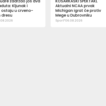
uare zadržao još dva
KOŠARKAŠKI SPEKTAKL
duta: Kljunak i
Aktualni NCAA prvak
 ostaju u crveno-
Michigan igrat će protiv
 dresu
Mege u Dubrovniku
.08.2026
Sport
06.08.2026