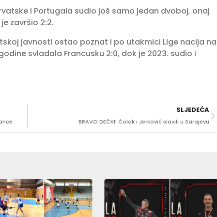
rvatske i Portugala sudio još samo jedan dvoboj, onaj
je završio 2:2.
tskoj javnosti ostao poznat i po utakmici Lige nacija na
godine svladala Francusku 2:0, dok je 2023. sudio i
SLJEDEĆA
kance
BRAVO DEČKI! Čolak i Jerković slavili u Sarajevu