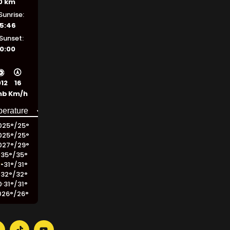
0 km
Sunrise:
5:46
Sunset:
0:00
012
16
mb
Km/h
0
25
°
/
25
°
0
25
°
/
25
°
0
27
°
/
29
°
35
°
/
35
°
0
31
°
/
31
°
0
32
°
/
32
°
0
31
°
/
31
°
0
26
°
/
26
°