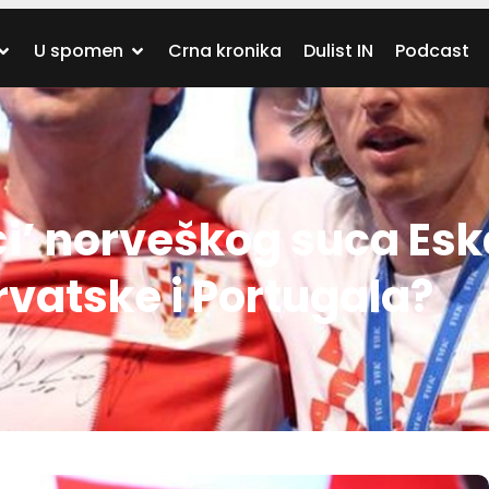
U spomen
Crna kronika
Dulist IN
Podcast
ći’ norveškog suca Es
vatske i Portugala?