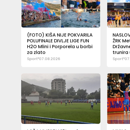
(FOTO) KIŠA NIJE POKVARILA
NASLOV 
POLUFINALE DIVLJE LIGE FUN
ŽRK Met
H2O Mlini i Porporela u borbi
Državne
za zlato
trunira
Sport
07.08.2026
Sport
07