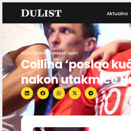
Aktualno
Autor:
Dulist
05.07.2026.
Sport
Collina ‘poslao ku
nakon utakmice Hr