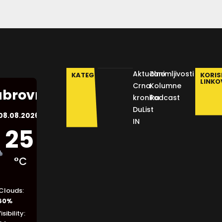
Aktualno
Zanimljivosti
KATEGORIJE
KORIS
LINKO
Crna
Kolumne
brovnik
kronika
Podcast
DuList
08.08.2026.
IN
25
°C
Clouds:
60%
isibility: