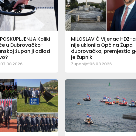
POSKUPLJENJA Koliki
MILOSLAVIĆ Vijenac HDZ-a
aće u Dubrovačko-
nije uklonila Općina Župa
nskoj županiji odlazi
dubrovačka, premjestio g
vo?
je župnik
07.08.2026
Županija
06.08.2026