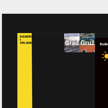
KAMERE
I
VRIJEME
Dub