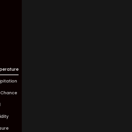
Visibility:
10 km
Sunrise:
05:47
Sunset:
19:58
perature
ipitation
 Chance
d
dity
sure