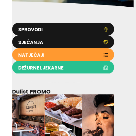
SPROVODI
SJEĆANJA
NATJEČAJI
DEŽURNE LJEKARNE
Dulist PROMO