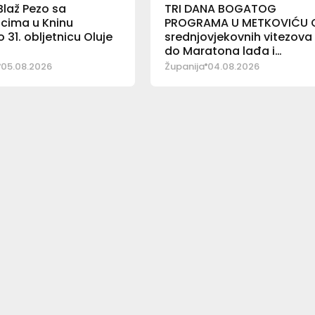
laž Pezo sa
TRI DANA BOGATOG
icima u Kninu
PROGRAMA U METKOVIĆU 
o 31. obljetnicu Oluje
srednjovjekovnih vitezova
do Maratona lađa i
Jerkovačke fešte
05.08.2026
Županija
04.08.2026