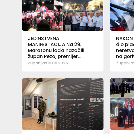
JEDINSTVENA
NAKON 
MANIFESTACIJA Na 29.
dio pl
Maratonu lađa nazočili
neretva
župan Pezo, premijer
na gori
Plenković i ministar Bačić
Županija
09.08.2026
Županija