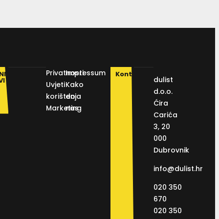
Privatnosti
Impressum
NI
Kontakt
dulist
VI
Uvjeti
Kako
d.o.o.
korištenja
do
Ćira
Marketing
nas
Carića
3, 20
000
Dubrovnik
info@dulist.hr
020 350
670
020 350