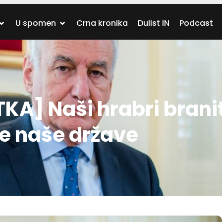
U spomen
Crna kronika
Dulist IN
Podcast
A] Naši hrabri branit
je naše države