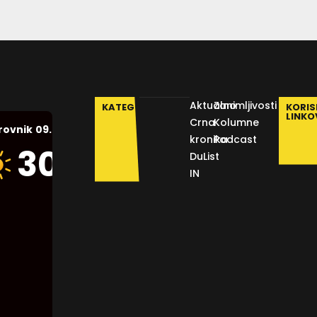
Aktualno
Zanimljivosti
KATEGORIJE
KORIS
LINKO
Crna
Kolumne
09.08.2026.
rovnik
kronika
Podcast
Humidity:
30
°C
DuList
46 %
IN
Pressure:
1015 mb
Wind:
4
Km/h
Clouds:
0%