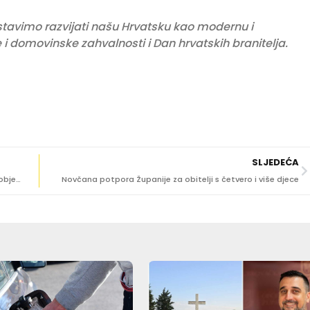
astavimo razvijati našu Hrvatsku kao modernu i
 domovinske zahvalnosti i Dan hrvatskih branitelja.
SLJEDEĆA
Vijenci i svijeće na Vjetrenom mlinu i Boninovu uz Dan pobjede i domovinske zahvalnosti
Novčana potpora Županije za obitelji s četvero i više djece