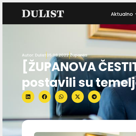
Aktualno
Autor:
Dulist
05.08.2022.
Županija
[ŽUPANOVA ČESTITK
postavili su temel