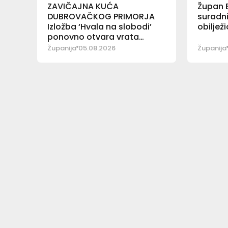
ZAVIČAJNA KUĆA
Župan B
DUBROVAČKOG PRIMORJA
suradn
Izložba ‘Hvala na slobodi’
obilježi
ponovno otvara vrata
posjetiteljima
Županija
05.08.2026
Županija