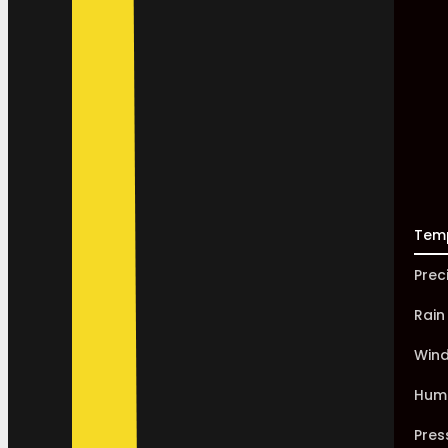
Tem
Prec
Rain
Win
Humi
Pres