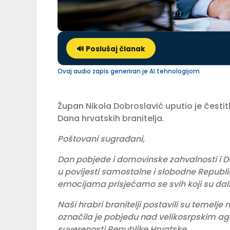
🔊 Poslušaj članak
Ovaj audio zapis generiran je AI tehnologijom
Župan Nikola Dobroslavić uputio je čest
Dana hrvatskih branitelja.
Poštovani sugrađani,
Dan pobjede i domovinske zahvalnosti i Dan
u povijesti samostalne i slobodne Republi
emocijama prisjećamo se svih koji su dal
Naši hrabri branitelji postavili su temelj
označila je pobjedu nad velikosrpskim ag
suverenosti Republike Hrvatske.