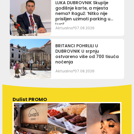
LUKA DUBROVNIK Skuplje
godišnje karte, a mjesta
nema? Raguž: ‘Nitko nije
prisiljen uzimati parking u
Luci’
Aktualno
07.08.2026
BRITANCI POHRLILI U
DUBROVNIK U srpnju
ostvareno više od 700 tisuća
noćenja
Aktualno
07.08.2026
Dulist PROMO