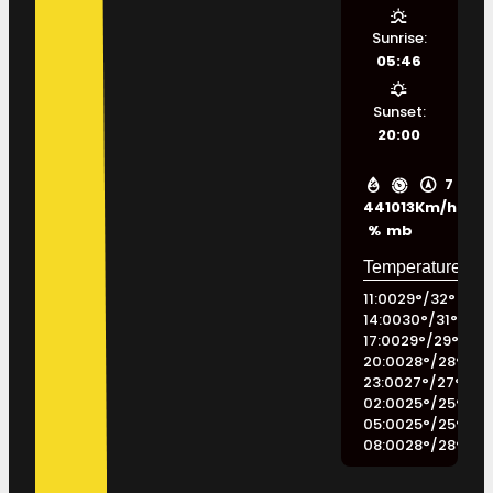
Sunrise:
05:46
Sunset:
20:00
7
44
1013
Km/h
%
mb
11:00
29
°
/
32
°
14:00
30
°
/
31
°
17:00
29
°
/
29
°
20:00
28
°
/
28
°
23:00
27
°
/
27
°
02:00
25
°
/
25
°
05:00
25
°
/
25
°
08:00
28
°
/
28
°