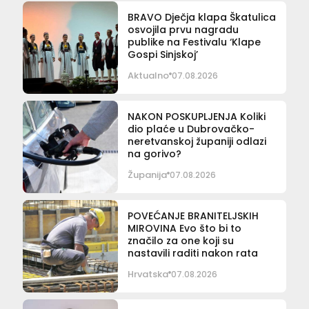
BRAVO Dječja klapa Škatulica
osvojila prvu nagradu
publike na Festivalu ‘Klape
Gospi Sinjskoj’
Aktualno
07.08.2026
NAKON POSKUPLJENJA Koliki
dio plaće u Dubrovačko-
neretvanskoj županiji odlazi
na gorivo?
Županija
07.08.2026
POVEĆANJE BRANITELJSKIH
MIROVINA Evo što bi to
značilo za one koji su
nastavili raditi nakon rata
Hrvatska
07.08.2026