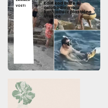
Edin kod Buže
2026
VOSTI
oslobodio malu
kornjaču iz plastične
vrećice