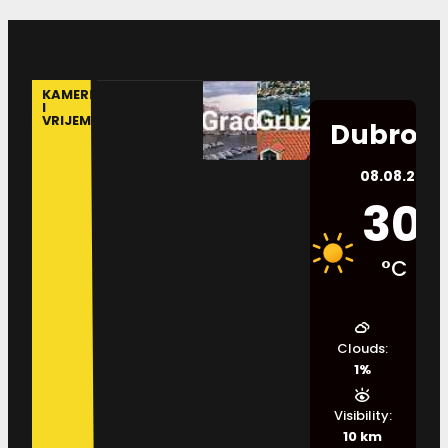
KAMERE
I
VRIJEME
Dubrovn
08.08.2026.
30
°C
Clouds:
1%
Visibility:
10 km