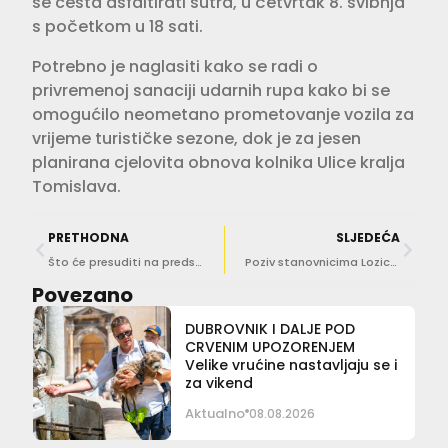
se cesta asfaltirati sutra, u četvrtak 8. svibnja
s početkom u 18 sati.
Potrebno je naglasiti kako se radi o
privremenoj sanaciji udarnih rupa kako bi se
omogućilo neometano prometovanje vozila za
vrijeme turističke sezone, dok je za jesen
planirana cjelovita obnova kolnika Ulice kralja
Tomislava.
PRETHODNA
SLJEDEĆA
Što će presuditi na predstojećim izborima? Osobnost, ideologija ili vizija?
Poziv stanovnicima Lozice na priključenje na sustav javne odvodnje
Povezano
DUBROVNIK I DALJE POD
CRVENIM UPOZORENJEM
Velike vrućine nastavljaju se i
za vikend
Aktualno
08.08.2026