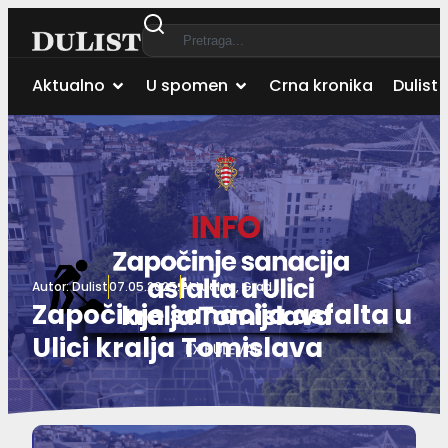
Aktualno
U spomen
Crna kronika
Dulist 
Autor:
Dulist
07.05.2025.
Aktualno
,
Grad
Započinje sanacija asfalta u
Ulici kralja Tomislava