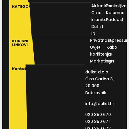
Aktualno
Zanimljivos
KATEGORIJE
Crna
Kolumne
kronika
Podcast
DuList
IN
Privatnosti
Impressu
KORISNI
LINKOVI
Uvjeti
Kako
korištenja
do
Marketing
nas
Kontakt
dulist d.o.o.
Ćira Carića 3,
20 000
Dubrovnik
info@dulist.hr
020 350 670
020 350 671
020 350 672