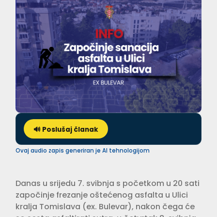
🔊 Poslušaj članak
Ovaj audio zapis generiran je AI tehnologijom
Danas u srijedu 7. svibnja s početkom u 20 sati
započinje frezanje oštećenog asfalta u Ulici
kralja Tomislava (ex. Bulevar), nakon čega će