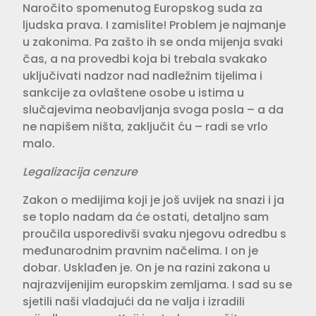
Naročito spomenutog Europskog suda za
ljudska prava. I zamislite! Problem je najmanje
u zakonima. Pa zašto ih se onda mijenja svaki
čas, a na provedbi koja bi trebala svakako
uključivati nadzor nad nadležnim tijelima i
sankcije za ovlaštene osobe u istima u
slučajevima neobavljanja svoga posla – a da
ne napišem ništa, zaključit ću – radi se vrlo
malo.
Legalizacija cenzure
Zakon o medijima koji je još uvijek na snazi i ja
se toplo nadam da će ostati, detaljno sam
proučila usporedivši svaku njegovu odredbu s
međunarodnim pravnim načelima. I on je
dobar. Usklađen je. On je na razini zakona u
najrazvijenijim europskim zemljama. I sad su se
sjetili naši vladajući da ne valja i izradili