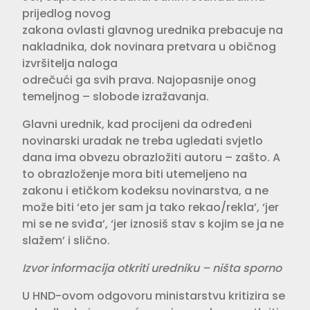
prijedlog novog
zakona ovlasti glavnog urednika prebacuje na
nakladnika, dok novinara pretvara u običnog
izvršitelja naloga
odrečući ga svih prava. Najopasnije onog
temeljnog – slobode izražavanja.
Glavni urednik, kad procijeni da određeni
novinarski uradak ne treba ugledati svjetlo
dana ima obvezu obrazložiti autoru – zašto. A
to obrazloženje mora biti utemeljeno na
zakonu i etičkom kodeksu novinarstva, a ne
može biti ‘eto jer sam ja tako rekao/rekla’, ‘jer
mi se ne sviđa’, ‘jer iznosiš stav s kojim se ja ne
slažem’ i slično.
Izvor informacija otkriti uredniku – ništa sporno
U HND-ovom odgovoru ministarstvu kritizira se