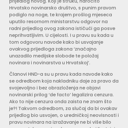
prijedlog novog. Koji je struku, naročito
Hrvatsko novinarsko društvo, s punim pravom
podiglo na noge, te krajem prošlog mjeseca
uputilo resornom ministarstvu odgovor na
radni prijedlog ovog zakona ističući ga posve
neprihvatljivim. U cijelosti. I u pravu su kada u
tom odgovoru navode kako bi usvajanje
ovakvog prijedloga zakona ‘značajno
unazadilo medijske slobode te položaj
novinara i novinarstva u Hrvatskoj’.
Članovi HND-a su u pravu kada navode kako
se odredbom koja nakladniku daje za pravo da
svojevoljno i bez obrazloženja ne objavi
novinarski prilog ‘de facto’ legalizira cenzura.
Ako to nije cenzura onda zaista ne znam što
je?! Takvom odredbom, za slučaj da bi ovakav
prijedlog bio usvojen, o uredničkoj neovisnosti i
pravu novinara na izražavanje ne bi više bilo