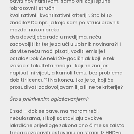
baviti novinarstvom, samo oni koji ispune
‘obrazovni i stručni
kvalitativni i kvantitativni kriteriji’. Što bi to
značilo? Da npr. ja koja sam po struci pravnik
možda, nakon preko
dva desetljeća rada u medijima, neću
zadovoljiti kriterije za ući u upisnik novinara?! I
da više neću moći pisati, voditi emisije i
ostalo? Dok će neki 20-godišnjak koji je tek
izašao s fakulteta medija i koji ne zna još
napisati ni vijest, a kamoli temu, bez problema
dobiti ‘licencu’?! Na koncu, tko je taj koji će
prosuđivati zadovoljavam li ja ili ne te kriterije?
Što s prikrivenim oglašavanjem?
E sad – dok se bave, ma moram reći,
nebulozama, ti koji sastavljaju ovakve
lakrdične prijedloge zakona ono čime se zaista
treba pozabaviti ostavljaju po strani. Iz HND-a