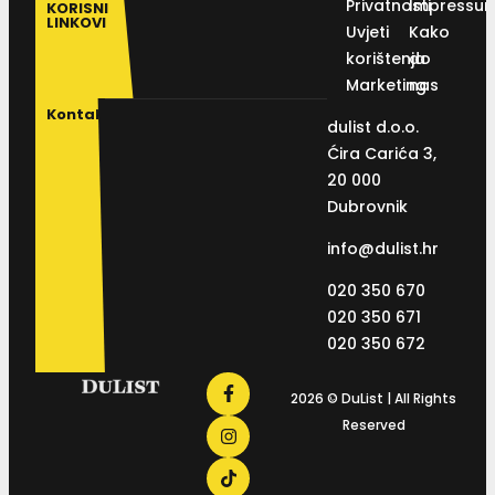
Privatnosti
Impressu
KORISNI
LINKOVI
Uvjeti
Kako
korištenja
do
Marketing
nas
Kontakt
dulist d.o.o.
Ćira Carića 3,
20 000
Dubrovnik
info@dulist.hr
020 350 670
020 350 671
020 350 672
2026 © DuList | All Rights
Reserved