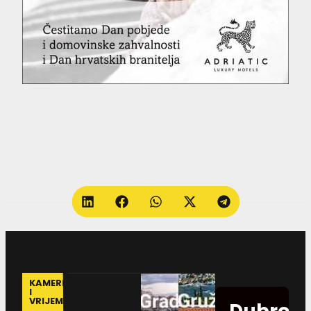
KAMERE
I
VRIJEME
Dubrovn