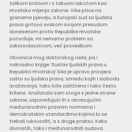
tolikom brzinom i s takvom lakoćom kao
Hrvatska mijenja zakone. Više ptice na
granama pjevaju, a Europski sud za ljudska
prava gotovo svakom svojom presudom
donesenom protiv Republike Hrvatske
potvrđuje, mi nemamo problem sa
zakonodavstvom, već provedbom.
Okosnica mog doktorskog rada, pa i
naknadno knjige ‘Sustav ljudskih prava u
Republici Hrvatskoj’ bila je upravo provjera
zašto su ljudska prava, između kojih i sloboda
izražavanja, tako loše zaštićena i tako često
kršena. Analizirala sam stoga s jedne strane
zakone, uspoređujući ih s obvezujućim
međunarodnim pravnim normama i
demokratskim standardima kojima bi se
trebali rukovoditi, a s druge praksu. Kako
domaćih, tako i međunarodnih sudova.