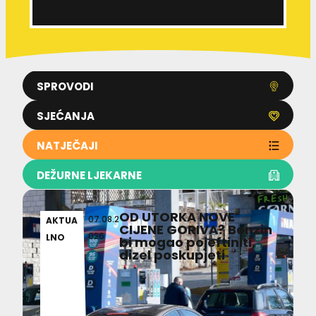
SPROVODI
SJEĆANJA
NATJEČAJI
DEŽURNE LJEKARNE
OD UTORKA NOVE
07.08.2
AKTUA
CIJENE GORIVA? Benzin
026
LNO
bi mogao pojeftiniti,
dizel poskupjeti