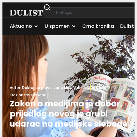
Aktualno
U spomen
Crna kronika
Dulist 
Autor:
Doktorica prava Ivana Mijić Vulinović
02.09.2023.
Kroz prizmu zakona
Zakon o medijima je dobar,
prijedlog novog je grubi
udarac na medijske slobode