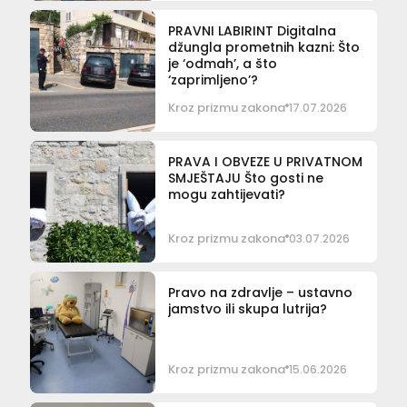
PRAVNI LABIRINT Digitalna
džungla prometnih kazni: Što
je ‘odmah’, a što
‘zaprimljeno’?
Kroz prizmu zakona
17.07.2026
PRAVA I OBVEZE U PRIVATNOM
SMJEŠTAJU Što gosti ne
mogu zahtijevati?
Kroz prizmu zakona
03.07.2026
Pravo na zdravlje – ustavno
jamstvo ili skupa lutrija?
Kroz prizmu zakona
15.06.2026