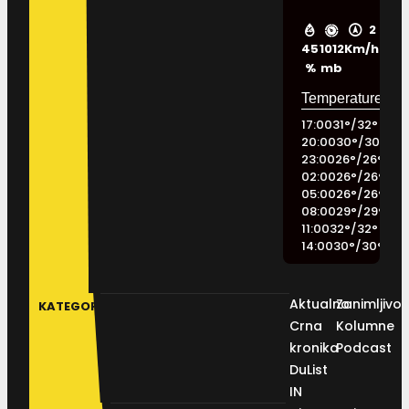
2
45
1012
Km/h
%
mb
17:00
31
°
/
32
°
20:00
30
°
/
30
°
23:00
26
°
/
26
°
02:00
26
°
/
26
°
05:00
26
°
/
26
°
08:00
29
°
/
29
°
11:00
32
°
/
32
°
14:00
30
°
/
30
°
Aktualno
Zanimljivos
KATEGORIJE
Crna
Kolumne
kronika
Podcast
DuList
IN