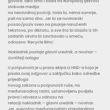
govora. Iako smo i sada na europskoj ljestvici
slobode medija
na nezavidnoj poziciji, tada bi, nema sumnje,
pali na samo dno. Jer bi se novinarski
posao/poziv sveo na pisanje naručenih
tekstova, po diktatu, a sve što bi izlazilo iz tih
zadanih okvira bi završavalo u smeću,
odnosno ‘Recycle Binu’.
Nakladnik postaje glavni urednik, a novinar –
izvršitelj naloga
U potpunosti je u pravu ekipa iz HND-a koja je
pisala ovaj odgovor u zaključku kako odredbe
prijedloga
novog zakona u potpunosti ruše, na
međunarodnoj razini, ustanovljenu podjelu
prava i obveza u odnosu na
relaciji nakladnik – glavni urednik – novinar.
Jer, suprotno međunarodnim standardima