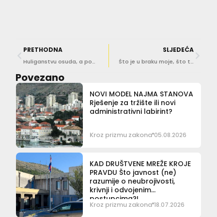
PRETHODNA
SLJEDEĆA
Huliganstvu osuda, a pošteno suđenje zaslužuje svatko!
Što je u braku moje, što tvoje, a što naše?!
Povezano
NOVI MODEL NAJMA STANOVA
Rješenje za tržište ili novi
administrativni labirint?
Kroz prizmu zakona
05.08.2026
KAD DRUŠTVENE MREŽE KROJE
PRAVDU Što javnost (ne)
razumije o neubrojivosti,
krivnji i odvojenim
postupcima?!
Kroz prizmu zakona
18.07.2026