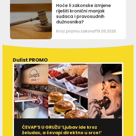
Hoće li zakonske izmjene
riješiti kronični manjak
sudaca i pravosudnih
dužnosnika?
Kroz prizmu zakona
19.05.2026
Dulist PROMO
ĆEVAP’S U GRUŽU ‘Ljubav ide kroz
V
želudac, a ćevapi direktno u srce!’
d