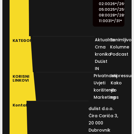
02:00
26
°
/
26
°
05:00
25
°
/
25
°
08:00
28
°
/
28
°
11:00
31
°
/
31
°
Aktualno
Zanimljivos
KATEGORIJE
Crna
Kolumne
kronika
Podcast
DuList
IN
Privatnosti
Impressu
KORISNI
LINKOVI
Uvjeti
Kako
korištenja
do
Marketing
nas
Kontakt
dulist d.o.o.
Ćira Carića 3,
20 000
Dubrovnik