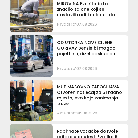
MIROVINA Evo što bi to
značilo za one koji su
nastavili raditi nakon rata
Hrvatska
07.08.2026
OD UTORKA NOVE CIJENE
GORIVA? Benzin bi mogao
pojeftiniti, dizel poskupjeti
Hrvatska
07.08.2026
MUP MASOVNO ZAPOŠLJAVA!
Otvoren natječaj za 61 radno
mjesto, evo koja zanimanja
traže
Aktualno
06.08.2026
Papirnate vozačke dozvole
odlaze u povijest: Evo tko ih