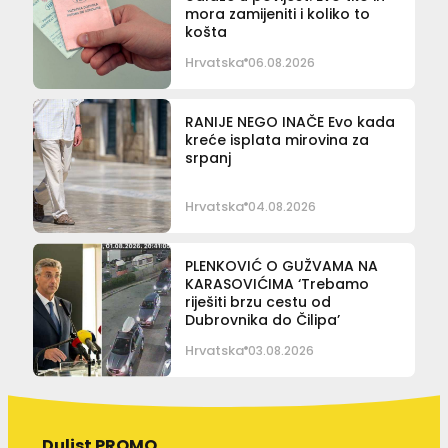
mora zamijeniti i koliko to
košta
Hrvatska
06.08.2026
RANIJE NEGO INAČE Evo kada
kreće isplata mirovina za
srpanj
Hrvatska
04.08.2026
PLENKOVIĆ O GUŽVAMA NA
KARASOVIĆIMA ‘Trebamo
riješiti brzu cestu od
Dubrovnika do Čilipa’
Hrvatska
03.08.2026
Dulist PROMO