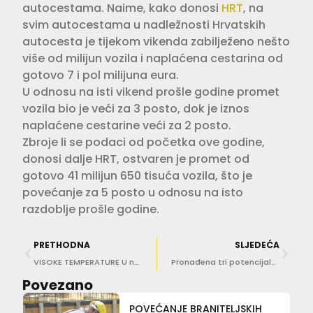
autocestama. Naime, kako donosi
HRT
, na
svim autocestama u nadležnosti Hrvatskih
autocesta je tijekom vikenda zabilježeno nešto
više od milijun vozila i naplaćena cestarina od
gotovo 7 i pol milijuna eura.
U odnosu na isti vikend prošle godine promet
vozila bio je veći za 3 posto, dok je iznos
naplaćene cestarine veći za 2 posto.
Zbroje li se podaci od početka ove godine,
donosi dalje HRT, ostvaren je promet od
gotovo 41 milijun 650 tisuća vozila, što je
povećanje za 5 posto u odnosu na isto
razdoblje prošle godine.
PRETHODNA
SLJEDEĆA
VISOKE TEMPERATURE U nedjelju i ponedjeljak smo pod žutim alarmom!
Pronađena tri potencijalna donora matičnih stanica za malenog Šimuna
Povezano
POVEĆANJE BRANITELJSKIH