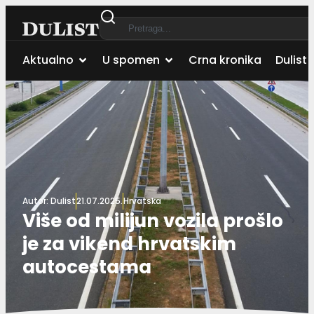
Aktualno
U spomen
Crna kronika
Dulist 
Autor:
Dulist
21.07.2025.
Hrvatska
Više od milijun vozila prošlo
je za vikend hrvatskim
autocestama