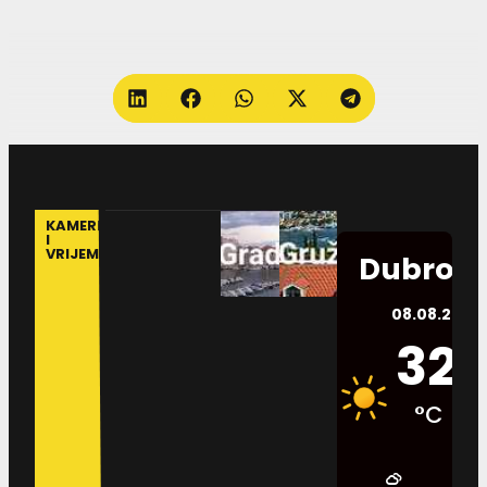
KAMERE
I
VRIJEME
Dubrovn
08.08.2026.
32
°C