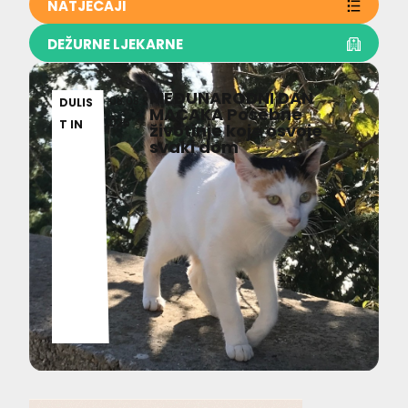
NATJEČAJI
DEŽURNE LJEKARNE
MEĐUNARODNI DAN
08.08.2
DULIS
MAČAKA Posebne
026
T IN
životinje koje osvoje
svaki dom