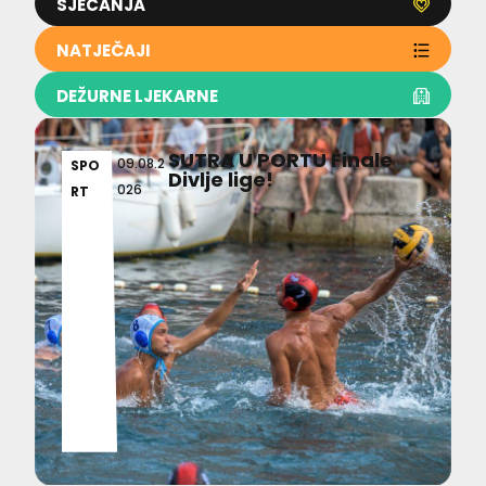
SJEĆANJA
NATJEČAJI
DEŽURNE LJEKARNE
SUTRA U PORTU Finale
09.08.2
SPO
Divlje lige!
026
RT