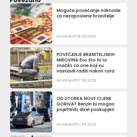
Moguće povećanje naknade
za nezaposlene branitelje
Hrvatska
08.08.2026
POVEĆANJE BRANITELJSKIH
MIROVINA Evo što bi to
značilo za one koji su
nastavili raditi nakon rata
Hrvatska
07.08.2026
OD UTORKA NOVE CIJENE
GORIVA? Benzin bi mogao
pojeftiniti, dizel poskupjeti
Hrvatska
07.08.2026