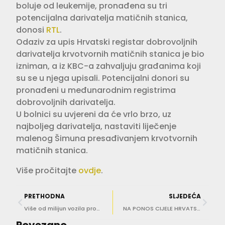
boluje od leukemije, pronađena su tri
potencijalna darivatelja matičnih stanica,
donosi
RTL
.
Odaziv za upis Hrvatski registar dobrovoljnih
darivatelja krvotvornih matičnih stanica je bio
izniman, a iz KBC-a zahvaljuju građanima koji
su se u njega upisali. Potencijalni donori su
pronađeni u međunarodnim registrima
dobrovoljnih darivatelja.
U bolnici su uvjereni da će vrlo brzo, uz
najboljeg darivatelja, nastaviti liječenje
malenog Šimuna presađivanjem krvotvornih
matičnih stanica.
Više pročitajte
ovdje
.
PRETHODNA
SLJEDEĆA
Više od milijun vozila prošlo je za vikend hrvatskim autocestama
NA PONOS CIJELE HRVATSKE! Znate li što se održava 31. srpnja?
Povezano