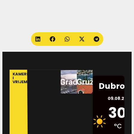
KAMERE
I
VRIJEME
Dubrovn
09.08.2026.
30
°C