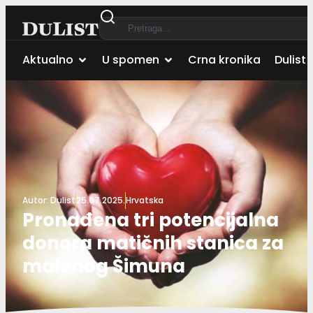
Aktualno
U spomen
Crna kronika
Dulist 
Autor:
Dulist
25.07.2025.
Hrvatska
Pronađena tri potencijalna
donora matičnih stanica za
malenog Šimuna