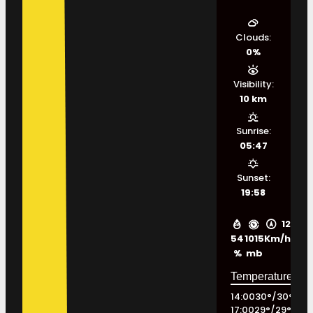
Clouds:
0%
Visibility:
10 km
Sunrise:
05:47
Sunset:
19:58
12
54
1015
Km/h
%
mb
14:00
30
°
/
30
°
17:00
29
°
/
29
°