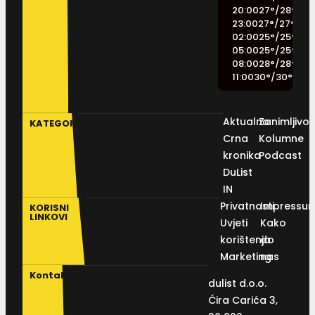
20:00
27
°
/
28
°
23:00
27
°
/
27
°
02:00
25
°
/
25
°
05:00
25
°
/
25
°
08:00
28
°
/
28
°
11:00
30
°
/
30
°
Aktualno
Zanimljivos
KATEGORIJE
Crna
Kolumne
kronika
Podcast
DuList
IN
Privatnosti
Impressu
KORISNI
LINKOVI
Uvjeti
Kako
korištenja
do
Marketing
nas
Kontakt
dulist d.o.o.
Ćira Carića 3,