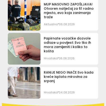
MUP MASOVNO ZAPOŠLJAVA!
Otvoren natječaj za 61 radno
mjesto, evo koja zanimanja
traže
Aktualno
06.08.2026
Papirnate vozačke dozvole
odlaze u povijest: Evo tko ih
mora zamijeniti i koliko to
košta
Hrvatska
06.08.2026
RANIJE NEGO INAČE Evo kada
kreće isplata mirovina za
srpanj
Hrvatska
04.08.2026