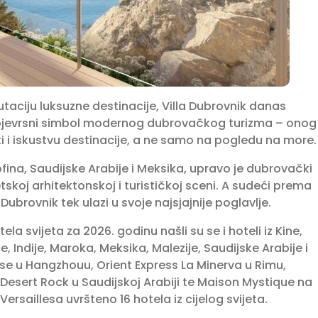
taciju luksuzne destinacije, Villa Dubrovnik danas
vojevrsni simbol modernog dubrovačkog turizma – onog
sti i iskustvu destinacije, a ne samo na pogledu na more.
tofina, Saudijske Arabije i Meksika, upravo je dubrovački
skoj arhitektonskoj i turističkoj sceni. A sudeći prema
Dubrovnik tek ulazi u svoje najsjajnije poglavlje.
ela svijeta za 2026. godinu našli su se i hoteli iz Kine,
e, Indije, Maroka, Meksika, Malezije, Saudijske Arabije i
se u Hangzhouu, Orient Express La Minerva u Rimu,
 Desert Rock u Saudijskoj Arabiji te Maison Mystique na
Versaillesa uvršteno 16 hotela iz cijelog svijeta.