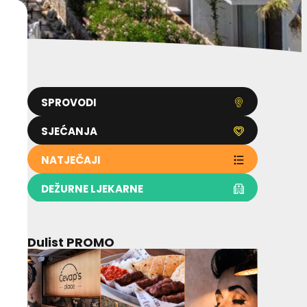
SPROVODI
SJEĆANJA
NATJEČAJI
DEŽURNE LJEKARNE
Dulist PROMO