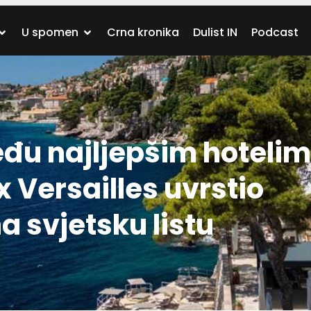
U spomen
Crna kronika
Dulist IN
Podcast
eđu najljepšim hoteli
ix Versailles uvrstio
a svjetsku listu