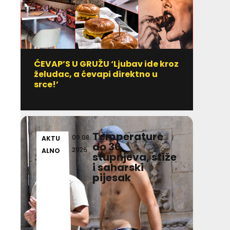
ĆEVAP’S U GRUŽU ‘Ljubav ide kroz
Vitami
želudac, a ćevapi direktno u
uzim
srce!’
Temperature
09.08.
AKTU
AKT
do 36
2026
ALNO
ALN
stupnjeva, stiže
i saharski
pijesak