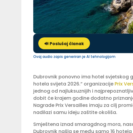
🔊 Poslušaj članak
Ovaj audio zapis generiran je AI tehnologijom
Dubrovnik ponovno ima hotel svjetskog gla
hotela svijeta 2026.” organizacije
Prix Ver
jednog od najluksuznijih i najprepoznatlji
dobit će krajem godine dodatno priznanje – s
Nagrade Prix Versailles imaju za cilj promic
nadilazi samu ideju zaštite okoliša.
Smještena iznad smaragdnog mora, nasupr
Dubrovnik našla se među samo 16 hotela iz c