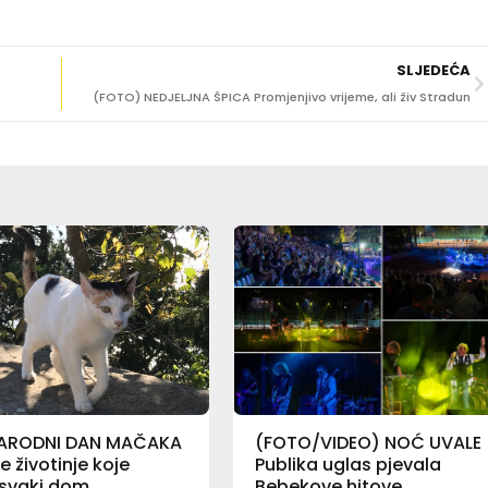
SLJEDEĆA
(FOTO) NEDJELJNA ŠPICA Promjenjivo vrijeme, ali živ Stradun
ARODNI DAN MAČAKA
(FOTO/VIDEO) NOĆ UVALE
 životinje koje
Publika uglas pjevala
 svaki dom
Bebekove hitove