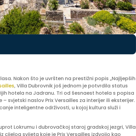
sa. Nakon što je uvršten na prestižni popis „Najljepših
sailles
, Villa Dubrovnik još jednom je potvrdila status
vijih hotela na Jadranu. Tri od šesnaest hotela s popisa
vjetski naslov Prix Versailles za interijer ili eksterijer.
anje inteligentne održivosti, u kojoj kultura služi i
ot Lokrumu i dubrovačkoj staroj gradskoj jezgri, Villa
ijelog svijeta koje je Prix Versailles izdvojio kao