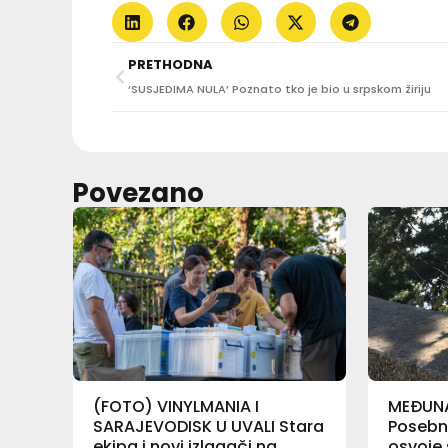
PRETHODNA
‘SUSJEDIMA NULA’ Poznato tko je bio u srpskom žiriju
Povezano
(FOTO) VINYLMANIA I
MEĐUN
SARAJEVODISK U UVALI Stara
Posebne
ekipa i novi izlagači na
osvoje