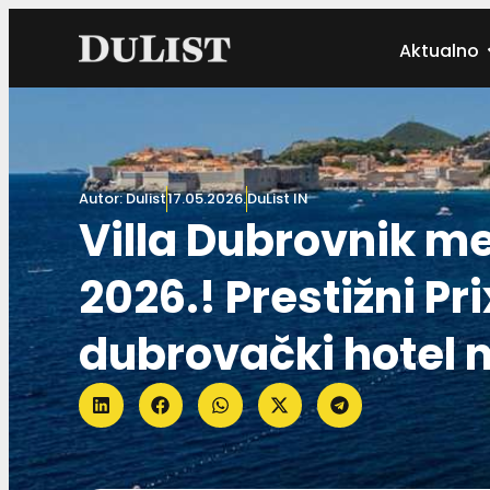
Aktualno
Autor:
Dulist
17.05.2026.
DuList IN
Villa Dubrovnik m
2026.! Prestižni Pr
dubrovački hotel n