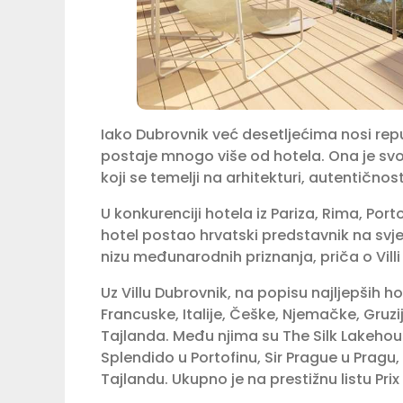
Iako Dubrovnik već desetljećima nosi repu
postaje mnogo više od hotela. Ona je s
koji se temelji na arhitekturi, autentično
U konkurenciji hotela iz Pariza, Rima, Por
hotel postao hrvatski predstavnik na svjet
nizu međunarodnih priznanja, priča o Villi 
Uz Villu Dubrovnik, na popisu najljepših hot
Francuske, Italije, Češke, Njemačke, Gruzij
Tajlanda. Među njima su The Silk Lakehou
Splendido u Portofinu, Sir Prague u Pragu,
Tajlandu. Ukupno je na prestižnu listu Prix 