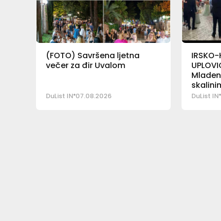
(FOTO) Savršena ljetna
IRSKO-
večer za đir Uvalom
UPLOVI
Mladenc
skalin
DuList IN
07.08.2026
DuList IN