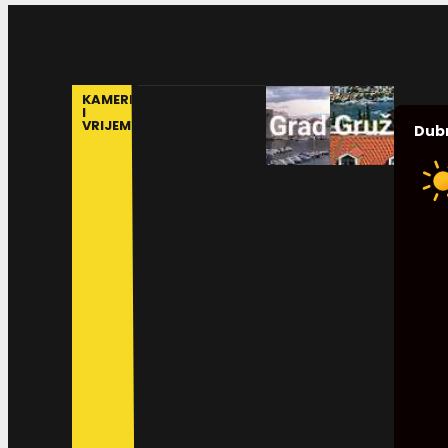
KAMERE
I
VRIJEME
Dub