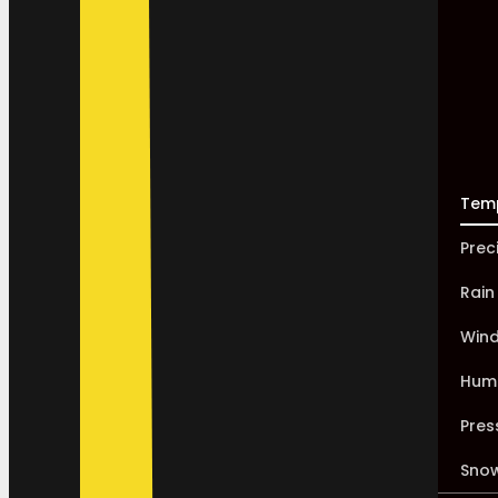
Tem
Prec
Rain
Win
Humi
Pres
Sno