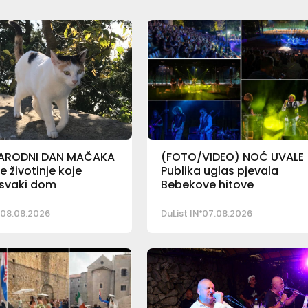
ARODNI DAN MAČAKA
(FOTO/VIDEO) NOĆ UVALE
 životinje koje
Publika uglas pjevala
 svaki dom
Bebekove hitove
08.08.2026
DuList IN
07.08.2026