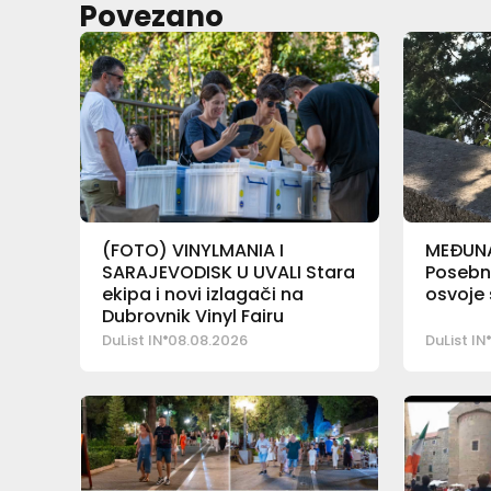
Povezano
(FOTO) VINYLMANIA I
MEĐUN
SARAJEVODISK U UVALI Stara
Posebne
ekipa i novi izlagači na
osvoje
Dubrovnik Vinyl Fairu
DuList IN
08.08.2026
DuList IN