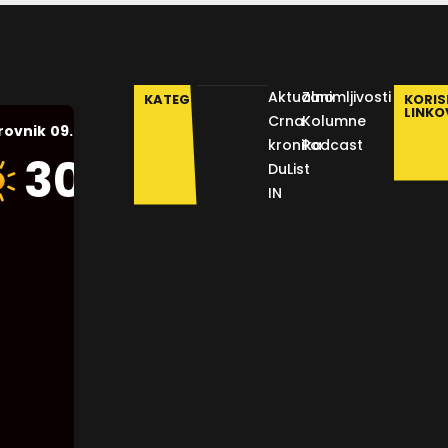
Aktualno
Zanimljivosti
KATEGORIJE
KORIS
LINKO
Crna
Kolumne
09.08.2026.
rovnik
kronika
Podcast
Humidity:
30
°C
DuList
47 %
IN
Pressure:
1015 mb
Wind:
11
Km/h
Clouds:
0%
Visibility: