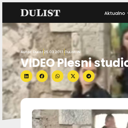
Aktualno
Autor:
Dulist
25.03.2017.
DuList IN
VIDEO Plesni studi