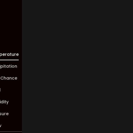
10 km
Sunrise:
05:47
Sunset:
19:58
perature
ipitation
 Chance
d
dity
sure
w