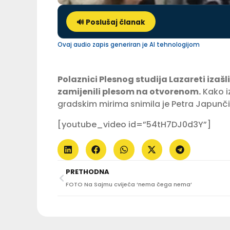
🔊 Poslušaj članak
Ovaj audio zapis generiran je AI tehnologijom
Polaznici Plesnog studija Lazareti izašl
zamijenili plesom na otvorenom.
Kako i
gradskim mirima snimila je Petra Japunči
[youtube_video id=”54tH7DJ0d3Y”]
PRETHODNA
FOTO Na Sajmu cvijeća ‘nema čega nema’