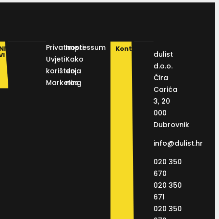
Privatnosti
Impressum
NI
Kontakt
dulist
VI
Uvjeti
Kako
d.o.o.
korištenja
do
Ćira
Marketing
nas
Carića
3, 20
000
Dubrovnik
info@dulist.hr
020 350
670
020 350
671
020 350