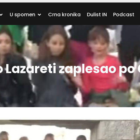
U spomen
Crna kronika
Dulist IN
Podcast
o Lazareti zaplesao po