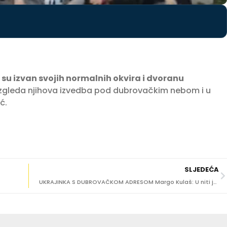
i su izvan svojih normalnih okvira i dvoranu
zgleda njihova izvedba pod dubrovačkim nebom i u
ć.
SLJEDEĆA
UKRAJINKA S DUBROVAČKOM ADRESOM Margo Kulaš: U niti jednom gradu nisam se osjećala sigurno kao ovdje