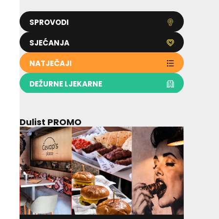
SPROVODI
SJEĆANJA
NATJEČAJI
DEŽURNE LJEKARNE
Dulist PROMO