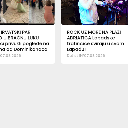
HRVATSKI PAR
ROCK UZ MORE NA PLAŽI
O U BRAČNU LUKU
ADRIATICA Lapadske
i privukli poglede na
tratinčice sviraju u svom
ima od Dominikanaca
Lapadu!
07.08.2026
DuList IN
07.08.2026