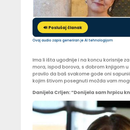
🔊 Poslušaj članak
Ovaj audio zapis generiran je AI tehnologijom
Ima li išta ugodnije i na koncu korisnije z
mora, ispod borova, s dobrom knjigom u ru
pravilo da baš svakome gode oni sapuniča
kojim štivom posegnuti možda vam mogu
Danijela Crljen: “Donijela sam hrpicu knj