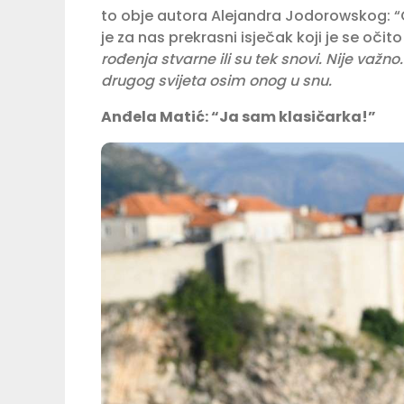
to obje autora Alejandra Jodorowskog: “Gdj
je za nas prekrasni isječak koji je se oči
rođenja stvarne ili su tek snovi. Nije va
drugog svijeta osim onog u snu.
Anđela Matić: “Ja sam klasičarka!”