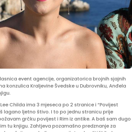
lasnica event agencije, organizatorica brojnih sjajnih
a konzulica Kraljevine Švedske u Dubrovniku, Anđela
jigu.
Lee Childa ima 3 mjeseca po 2 stranice i “Povijest
 lagano ljetno štivo. I to po jednu stranicu prije
božavam grčku povijest i Rim iz antike. A baš sam dugo
pim tu knjigu. Zahtjeva pozamašno predznanje za