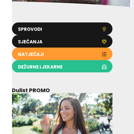
SPROVODI
SJEĆANJA
NATJEČAJI
DEŽURNE LJEKARNE
Dulist PROMO