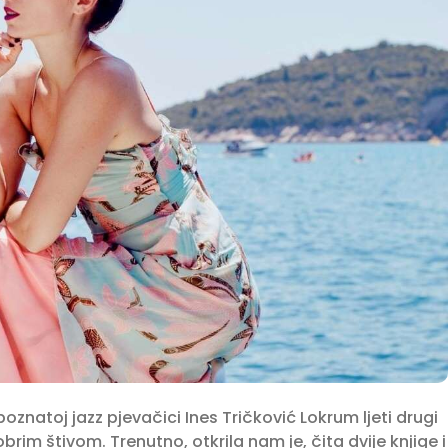
poznatoj jazz pjevačici Ines Tričković Lokrum ljeti drugi
brim štivom. Trenutno, otkrila nam je, čita dvije knjige i