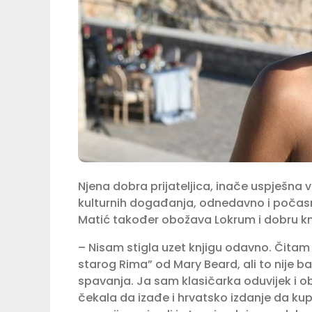
Njena dobra prijateljica, inače uspješna v
kulturnih događanja, odnedavno i počasn
Matić također obožava Lokrum i dobru kn
– Nisam stigla uzet knjigu odavno. Čitam 
starog Rima” od Mary Beard, ali to nije baš
spavanja. Ja sam klasičarka oduvijek i o
čekala da izađe i hrvatsko izdanje da ku