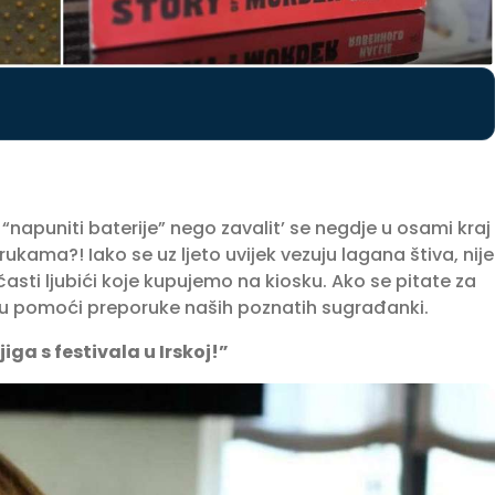
a “napuniti baterije” nego zavalit’ se negdje u osami kraj
kama?! Iako se uz ljeto uvijek vezuju lagana štiva, nije
sti ljubići koje kupujemo na kiosku. Ako se pitate za
 pomoći preporuke naših poznatih sugrađanki.
iga s festivala u Irskoj!”