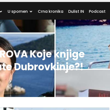
U spomen
Crna kronika
Dulist IN
Podcast
OROVA Koje knjige
te Dubrovkinje?!