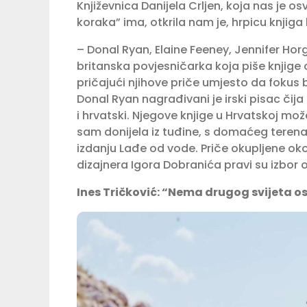
Književnica Danijela Crljen, koja nas je o
koraka” ima, otkrila nam je, hrpicu knjiga k
– Donal Ryan, Elaine Feeney, Jennifer Horg
britanska povjesničarka koja piše knjige o
pričajući njihove priče umjesto da fokus b
Donal Ryan nagrađivani je irski pisac čij
i hrvatski. Njegove knjige u Hrvatskoj mož
sam donijela iz tuđine, s domaćeg terena
izdanju Lađe od vode. Priče okupljene o
dizajnera Igora Dobranića pravi su izbor 
Ines Tričković: “Nema drugog svijeta o