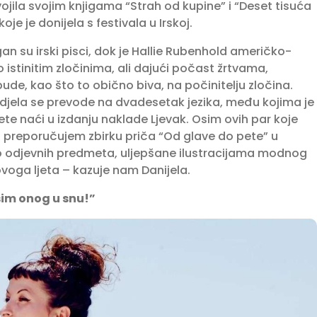
svojila svojim knjigama “Strah od kupine” i “Deset tisuća
oje je donijela s festivala u Irskoj.
an su irski pisci, dok je Hallie Rubenhold američko-
 istinitim zločinima, ali dajući počast žrtvama,
ude, kao što to obično biva, na počinitelju zločina.
a djela se prevode na dvadesetak jezika, među kojima je
ete naći u izdanju naklade Ljevak. Osim ovih par koje
 preporučujem zbirku priča “Od glave do pete” u
ko odjevnih predmeta, uljepšane ilustracijama modnog
ovoga ljeta – kazuje nam Danijela.
sim onog u snu!”