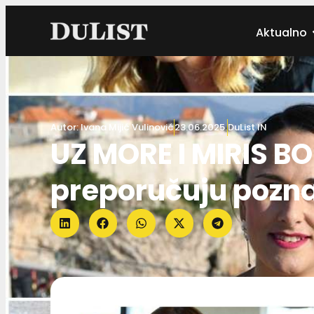
Aktualno
Autor:
Ivana Mijić Vulinović
23.06.2025.
DuList IN
UZ MORE I MIRIS B
preporučuju pozna