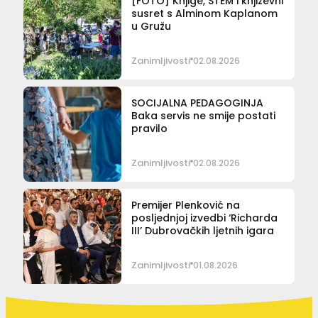
[FOTO] Knjige, STEM i književni
susret s Alminom Kaplanom
u Gružu
Zanimljivosti
02.08.2026
SOCIJALNA PEDAGOGINJA
Baka servis ne smije postati
pravilo
Zanimljivosti
02.08.2026
Premijer Plenković na
posljednjoj izvedbi ‘Richarda
III’ Dubrovačkih ljetnih igara
Zanimljivosti
01.08.2026