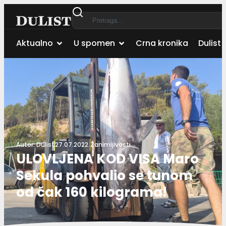
Aktualno
U spomen
Crna kronika
Dulist 
Autor:
Dulist
27.07.2022.
Zanimljivosti
ULOVLJENA KOD VISA Maro
Sekula pohvalio se tunom
od čak 160 kilograma!