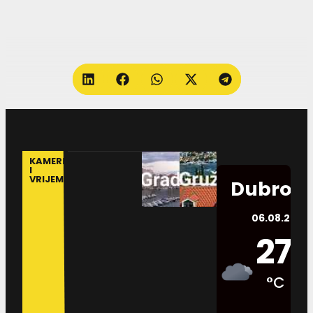
KAMERE
I
VRIJEME
Dubrovn
06.08.2026.
27
°C