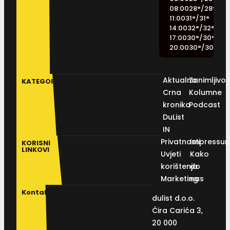
08:00
28
°
/
28
°
11:00
31
°
/
31
°
14:00
32
°
/
32
°
17:00
30
°
/
30
°
20:00
30
°
/
30
°
Aktualno
Zanimljivos
KATEGORIJE
Crna
Kolumne
kronika
Podcast
DuList
IN
Privatnosti
Impressu
KORISNI
LINKOVI
Uvjeti
Kako
korištenja
do
Marketing
nas
Kontakt
dulist d.o.o.
Ćira Carića 3,
20 000