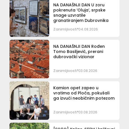
NA DANAŠNJI DAN U zoru
pokrenuta ‘Oluja’, srpske
snage uzvratile
granatiranjem Dubrovnika
Zanimljivosti
04.08.2026
NA DANAŠNJI DAN Rođen
Tomo Basiljević, prerani
dubrovački vizionar
Zanimljivosti
03.08.2026
Kamion opet zapeo u
vratima od Ploča, pokušali
ga izvući neobičnim potezom
Zanimljivosti
03.08.2026