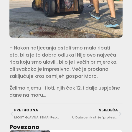
– Nakon natjecanja ostali smo malo ribati i
eto, bila je to dobra odluka! Nije ovo najveća
riba koju smo ulovili, bilo je i većih primjeraka,
ali svakako je impresivna. Već je prodana –
zaključuje kroz osmijeh gospar Maro.
Želimo njemu i floti, njih čak 12, i dalje uspješne
dane na moru…
PRETHODNA
SLJEDEĆA
MOST GLAVNA TEMA! Reportaža o Dubrovniku i Hrvatskoj u poznatom britanskom magazinu The Times
U Dubrovnik stiže ‘profesionalna ljubavnica’ Gweneth Lee. Seksom spašava brakove, što kažete na to?
Povezano