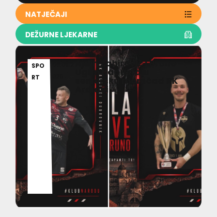
NATJEČAJI
DEŽURNE LJEKARNE
Ajdin Zahirović i Bruno
06.08.2
SPO
Ugrin napuštaju
026
RT
seniorsku momčad RK
Ardiaei