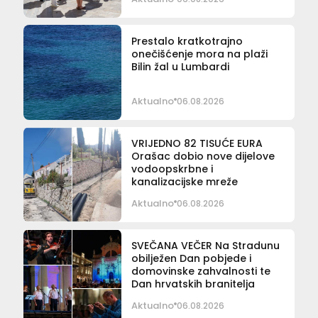
Prestalo kratkotrajno
onečišćenje mora na plaži
Bilin žal u Lumbardi
Aktualno
06.08.2026
VRIJEDNO 82 TISUĆE EURA
Orašac dobio nove dijelove
vodoopskrbne i
kanalizacijske mreže
Aktualno
06.08.2026
SVEČANA VEČER Na Stradunu
obilježen Dan pobjede i
domovinske zahvalnosti te
Dan hrvatskih branitelja
Aktualno
06.08.2026