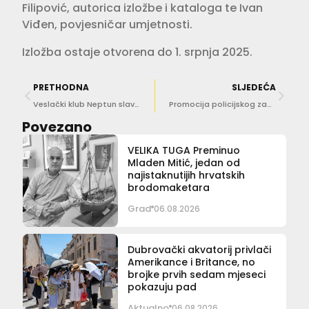
Filipović, autorica izložbe i kataloga te Ivan
Viđen, povjesničar umjetnosti.
Izložba ostaje otvorena do 1. srpnja 2025.
PRETHODNA
SLJEDEĆA
Veslački klub Neptun slavi 102. rođendan uz otvaranje novog hangara
Promocija policijskog zanimanja održana u Pločama
Povezano
VELIKA TUGA Preminuo
Mladen Mitić, jedan od
najistaknutijih hrvatskih
brodomaketara
Grad
06.08.2026
Dubrovački akvatorij privlači
Amerikance i Britance, no
brojke prvih sedam mjeseci
pokazuju pad
Aktualno
06.08.2026