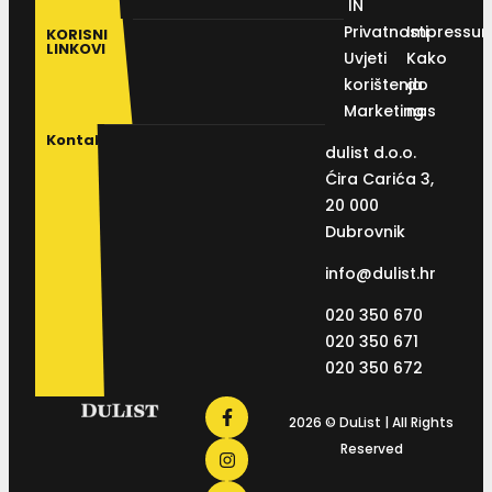
IN
Privatnosti
Impressu
KORISNI
LINKOVI
Uvjeti
Kako
korištenja
do
Marketing
nas
Kontakt
dulist d.o.o.
Ćira Carića 3,
20 000
Dubrovnik
info@dulist.hr
020 350 670
020 350 671
020 350 672
2026 © DuList | All Rights
Reserved