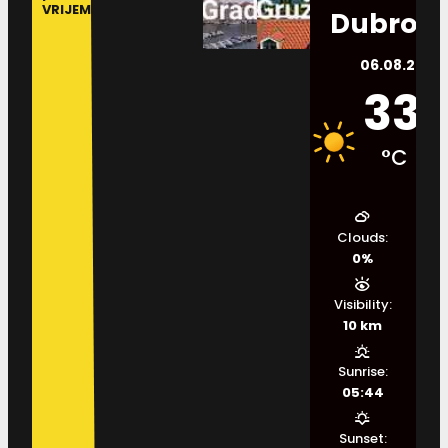
VRIJEME
Dubrovn
06.08.2026.
33
°C
Clouds:
0%
Visibility:
10 km
Sunrise:
05:44
Sunset: