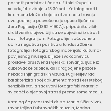
passati’ predstavit će se u Žitnici ‘Rupe’ u
srijedu, 14. svibnja u 18:30 sati. Katalog prati i
istoimenu izložbu koja je otvorena u travnju
ove godine, a posvećena je opusu liječnika
Jera Pugliesija (1862.–1907.), pripadniku viših
društvenih slojeva čiji su se pojedinci iz strasti
bavili fotografijom. Fotografije, sačuvane u
obliku negativa i pozitiva u fundusu Zbirke
fotografija i fotografskog materijala Kulturno-
povijesnog muzeja, bilježe svakodnevicu,
proslave, društvena i vjerska zbivanja, ljude iz
dubrovačke okolice, ali i dragocjene prizore
nekadašnjih gradskih vizura. Pugliesijev rad
karakterizira spoj dokumentarnosti i estetskog
senzibiliteta, a sačuvani fotografski materijal
svjedoči o njegovoj strasti prema tome mediju.
Katalog će predstaviti dr. sc. Marija Šiša-Vivek,
ravnateljica Dubrovačkih muzeja, Marina