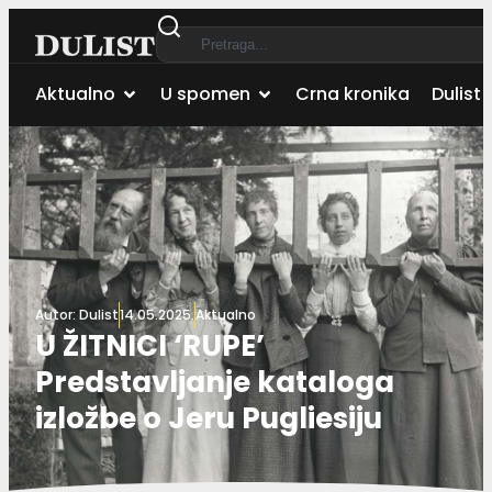
Aktualno
U spomen
Crna kronika
Dulist 
Autor:
Dulist
14.05.2025.
Aktualno
U ŽITNICI ‘RUPE’
Predstavljanje kataloga
izložbe o Jeru Pugliesiju