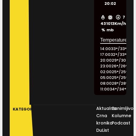
20:02
7
43
1013
Km/h
%
mb
14:00
33
°
/
33
°
17:00
32
°
/
33
°
20:00
29
°
/
30
°
23:00
26
°
/
26
°
02:00
25
°
/
25
°
05:00
25
°
/
25
°
08:00
28
°
/
28
°
11:00
34
°
/
34
°
Aktualno
Zanimljivos
KATEGORIJE
Crna
Kolumne
kronika
Podcast
DuList