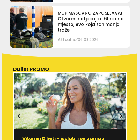
MUP MASOVNO ZAPOŠLJAVA!
Otvoren natječaj za 61 radno
mjesto, evo koja zanimanja
traže
Aktualno
06.08.2026
Dulist PROMO
Vitamin D ljeti – isplati li se uzimati
I