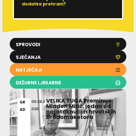
dodatke prehrani?
J
p
SPROVODI
SJEĆANJA
NATJEČAJI
DEŽURNE LJEKARNE
VELIKA TUGA Preminuo
06.08.2
GR
Mladen Mitić, jedan od
026
AD
najistaknutijih hrvatskih
brodomaketara