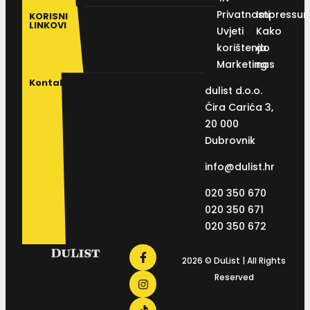
Privatnosti
Impressu
KORISNI
LINKOVI
Uvjeti
Kako
korištenja
do
Marketing
nas
Kontakt
dulist d.o.o.
Ćira Carića 3,
20 000
Dubrovnik
info@dulist.hr
020 350 670
020 350 671
020 350 672
2026 © DuList | All Rights
Reserved