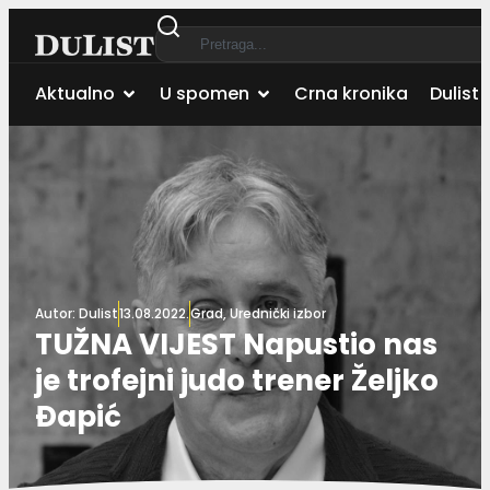
Aktualno
U spomen
Crna kronika
Dulist 
Autor:
Dulist
13.08.2022.
Grad
,
Urednički izbor
TUŽNA VIJEST Napustio nas
je trofejni judo trener Željko
Đapić