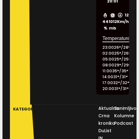
20:01
12
44
1012
Km/h
%
mb
23:00
26
°
/
28
°
02:00
25
°
/
26
°
05:00
25
°
/
25
°
08:00
29
°
/
29
°
11:00
35
°
/
35
°
14:00
31
°
/
31
°
17:00
32
°
/
32
°
20:00
31
°
/
31
°
Aktualno
Zanimljivos
KATEGORIJE
Crna
Kolumne
kronika
Podcast
DuList
IN