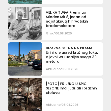
VELIKA TUGA Preminuo
Mladen Mitić, jedan od
najistaknutijih hrvatskih
brodomaketara
Grad
06.08.2026
BIZARNA SCENA NA PILAMA
Urinirale usred kružnog toka,
a javni WC udaljen svega 30
metara
Aktualno
05.08.2026
[FOTO] PRIJEKO U ŠPICI
SEZONE Ima ljudi, ali i praznih
stolova
Aktualno
05.08.2026