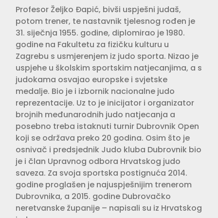
Profesor Željko Đapić, bivši uspješni judaš,
potom trener, te nastavnik tjelesnog rođen je
31. siječnja 1955. godine, diplomirao je 1980.
godine na Fakultetu za fizičku kulturu u
Zagrebu s usmjerenjem iz judo sporta. Nizao je
uspjehe u školskim sportskim natjecanjima, a s
judokama osvajao europske i svjetske
medalje. Bio je i izbornik nacionalne judo
reprezentacije. Uz to je inicijator i organizator
brojnih međunarodnih judo natjecanja a
posebno treba istaknuti turnir Dubrovnik Open
koji se održava preko 20 godina. Osim što je
osnivač i predsjednik Judo kluba Dubrovnik bio
je i član Upravnog odbora Hrvatskog judo
saveza. Za svoja sportska postignuća 2014.
godine proglašen je najuspješnijim trenerom
Dubrovnika, a 2015. godine Dubrovačko
neretvanske županije – napisali su iz Hrvatskog