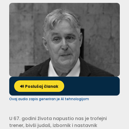
🔊 Poslušaj članak
Ovaj audio zapis generiran je AI tehnologijom
U 67. godini života napustio nas je trofejni
trener, bivši judaš, izbornik i nastavnik