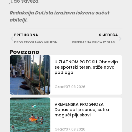
judo saveza.
Redakcija DuLista izražava iskrenu sućut
obitelji.
PRETHODNA
SLJEDEĆA
DPDS PROSLAVIO VRIJEDNU OBLJETNICU ‘Sve ono čemu se dive UNESCO i ICOMOS rezultat je sedam desetljeća rada’
PREKRASNA PRIČA IZ SLANOG ‘Vatrogasac Mišo Tepšić tješio je mog sina dok se bojao požara, donio mu je i slikovnicu’
Povezano
U ZLATNOM POTOKU Obnavlja
se sportski teren, stiže nova
podloga
Grad
07.08.2026
VREMENSKA PROGNOZA
Danas obilje sunca, sutra
mogući pljuskovi
Grad
07.08.2026