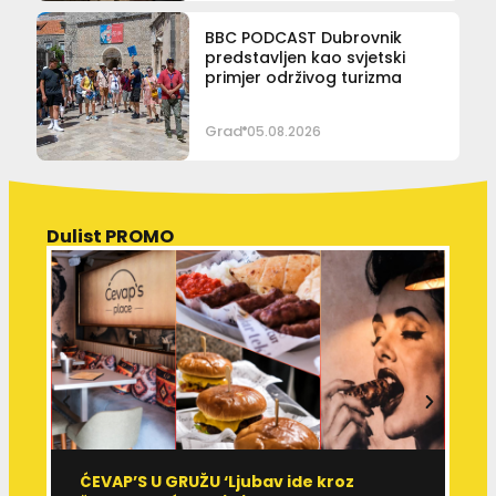
BBC PODCAST Dubrovnik
predstavljen kao svjetski
primjer održivog turizma
Grad
05.08.2026
Dulist PROMO
ĆEVAP’S U GRUŽU ‘Ljubav ide kroz
V