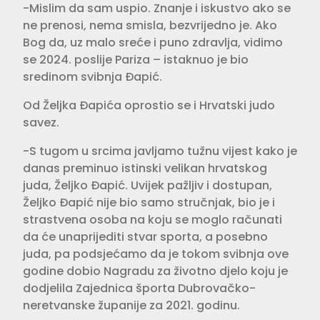
-Mislim da sam uspio. Znanje i iskustvo ako se
ne prenosi, nema smisla, bezvrijedno je. Ako
Bog da, uz malo sreće i puno zdravlja, vidimo
se 2024. poslije Pariza – istaknuo je bio
sredinom svibnja Đapić.
Od Željka Đapića oprostio se i Hrvatski judo
savez.
-S tugom u srcima javljamo tužnu vijest kako je
danas preminuo istinski velikan hrvatskog
juda, Željko Đapić. Uvijek pažljiv i dostupan,
Željko Đapić nije bio samo stručnjak, bio je i
strastvena osoba na koju se moglo računati
da će unaprijediti stvar sporta, a posebno
juda, pa podsjećamo da je tokom svibnja ove
godine dobio Nagradu za životno djelo koju je
dodjelila Zajednica športa Dubrovačko-
neretvanske županije za 2021. godinu.