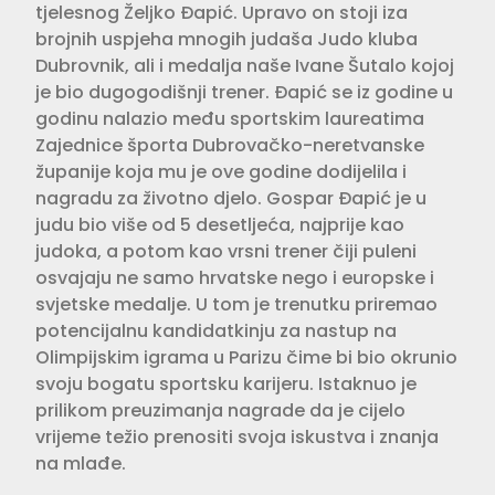
tjelesnog Željko Đapić. Upravo on stoji iza
brojnih uspjeha mnogih judaša Judo kluba
Dubrovnik, ali i medalja naše Ivane Šutalo kojoj
je bio dugogodišnji trener. Đapić se iz godine u
godinu nalazio među sportskim laureatima
Zajednice športa Dubrovačko-neretvanske
županije koja mu je ove godine dodijelila i
nagradu za životno djelo. Gospar Đapić je u
judu bio više od 5 desetljeća, najprije kao
judoka, a potom kao vrsni trener čiji puleni
osvajaju ne samo hrvatske nego i europske i
svjetske medalje. U tom je trenutku priremao
potencijalnu kandidatkinju za nastup na
Olimpijskim igrama u Parizu čime bi bio okrunio
svoju bogatu sportsku karijeru. Istaknuo je
prilikom preuzimanja nagrade da je cijelo
vrijeme težio prenositi svoja iskustva i znanja
na mlađe.