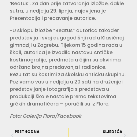
‘Beatus’. Za dan prije zatvaranja izložbe, dakle
sutra, u nedjelju 29. lipnja, najavljena je
Prezentacija i predavanje autorice.
-U sklopu izložbe “Beatus” autorica također
predstavlja i svoj dugogodišnji rad u Klasičnoj
gimnaziji u Zagrebu. Tijekom 15 godina rada u
školi, autorica je izvodila nastavu Antičke
kostimografije, predmeta u čijim su okvirima
održana brojna predavanja i radionice.
Rezultat su kostimi za školsku antičku skupinu.
Pozivamo vas u nedjelju u 20 sati na druženje i
predstavljanje fotografija s predstava u
produkciji škole nastale prema tekstovima
grčkih dramatičara – poručili su iz Flore.
Foto: Galerija Flora/Facebook
PRETHODNA
SLJEDEĆA