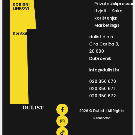
Privatnosti
Impressu
KORISNI
LINKOVI
Uvjeti
Kako
korištenja
do
Marketing
nas
Kontakt
dulist d.o.o.
Ćira Carića 3,
20 000
Dubrovnik
info@dulist.hr
020 350 670
020 350 671
020 350 672
2026 © DuList | All Rights
Reserved