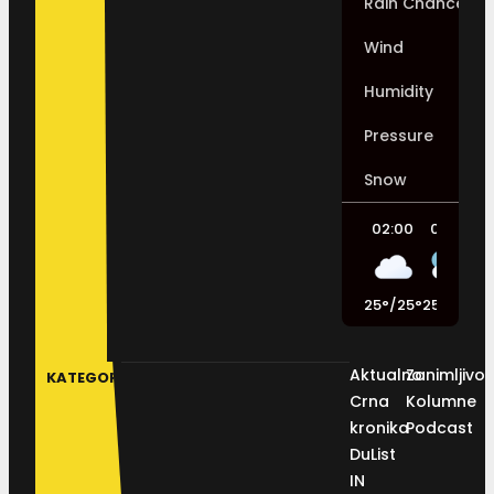
Rain Chance
Wind
Humidity
Pressure
Snow
02:00
05:00
25
°
/
25
°
25
°
/
25
°
2
Aktualno
Zanimljivos
KATEGORIJE
Crna
Kolumne
kronika
Podcast
DuList
IN