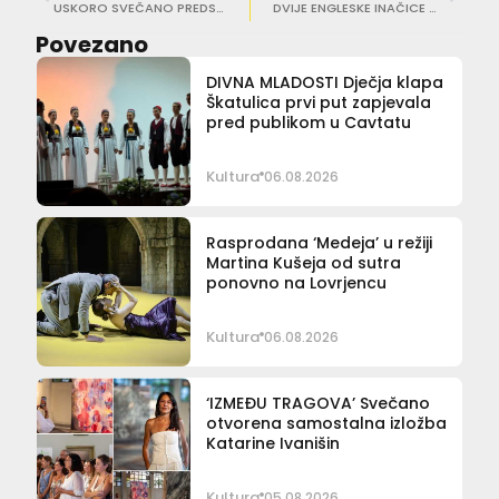
USKORO SVEČANO PREDSTAVLJANJE Zbirka kuće Bukovac ima novo dragocjeno djelo
DVIJE ENGLESKE INAČICE CJELOVITIH DJELA ‘Prevođenjem Držića činimo svijet bogatijim’
Povezano
DIVNA MLADOSTI Dječja klapa
Škatulica prvi put zapjevala
pred publikom u Cavtatu
Kultura
06.08.2026
Rasprodana ‘Medeja’ u režiji
Martina Kušeja od sutra
ponovno na Lovrjencu
Kultura
06.08.2026
‘IZMEĐU TRAGOVA’ Svečano
otvorena samostalna izložba
Katarine Ivanišin
Kultura
05.08.2026