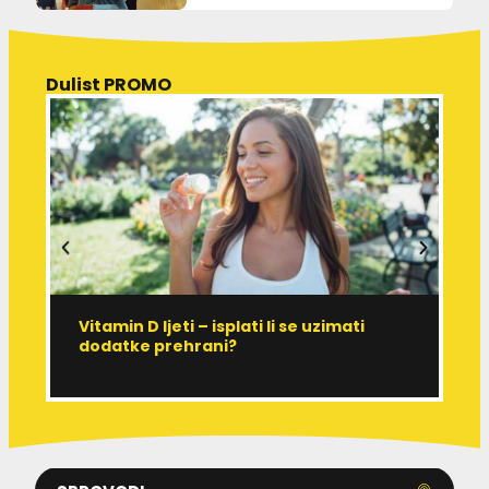
Dulist PROMO
Vitamin D ljeti – isplati li se uzimati
I
dodatke prehrani?
J
p