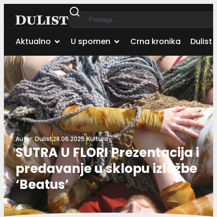
Aktualno
U spomen
Crna kronika
Dulist 
Autor:
Dulist
28.06.2025.
Kultura
SUTRA U FLORI Prezentacija i
predavanje u sklopu izložbe
‘Beatus’