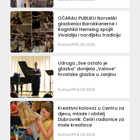
OČARALI PUBLIKU Norveški
glazbenici Barokkanerne i
Ragnhild Hemsing spojili
Vivaldija i nordijsku tradiciju
Kultura
05.08.2026
Udruga „Sve ostalo je
glazba“ donijela „Valove“
hrvatske glazbe u Janjinu
Kultura
04.08.2026
Kreativni kolovoz u Centru za
djecu, mlade i obitelj
Dubrovnik: Četiri radionice za
male kreativce
Kultura
04.08.2026