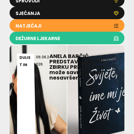
SPROVODI
SJEĆANJA
NATJEČAJI
DEŽURNE LJEKARNE
ANELA BARČIĆ
06.08.2
DULIS
PREDSTAVILA NOVU
026
T IN
ZBIRKU PRIČA ‘Život
može savršeno biti
nesavršen’