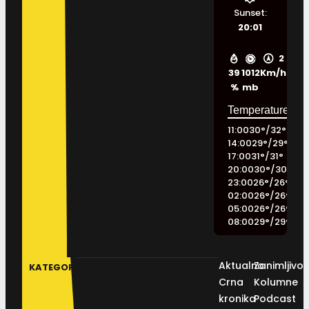
Sunset:
20:01
2
39
1012
Km/h
%
mb
11:00
30
°
/
32
°
14:00
29
°
/
29
°
17:00
31
°
/
31
°
20:00
30
°
/
30
°
23:00
26
°
/
26
°
02:00
26
°
/
26
°
05:00
26
°
/
26
°
08:00
29
°
/
29
°
Aktualno
Zanimljivos
KATEGORIJE
Crna
Kolumne
kronika
Podcast