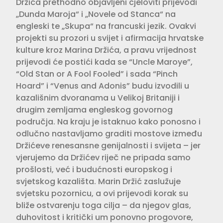
Držića prethodno objavljeni cjeloviti prijevodi
„Dunda Maroja“ i „Novele od Stanca“ na
engleski te „Skupa“ na francuski jezik. Ovakvi
projekti su prozori u svijet i afirmacija hrvatske
kulture kroz Marina Držića, a pravu vrijednost
prijevodi će postići kada se “Uncle Maroye”,
“Old Stan or A Fool Fooled” i sada “Pinch
Hoard” i “Venus and Adonis” budu izvodili u
kazališnim dvoranama u Velikoj Britaniji i
drugim zemljama engleskog govornog
područja. Na kraju je istaknuo kako ponosno i
odlučno nastavljamo graditi mostove između
Držićeve renesansne genijalnosti i svijeta – jer
vjerujemo da Držićev riječ ne pripada samo
prošlosti, već i budućnosti europskog i
svjetskog kazališta. Marin Držić zaslužuje
svjetsku pozornicu, a ovi prijevodi korak su
bliže ostvarenju toga cilja – da njegov glas,
duhovitost i kritički um ponovno progovore,