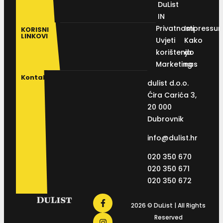
DuList
IN
Privatnosti
Impressu
KORISNI
LINKOVI
Uvjeti
Kako
korištenja
do
Marketing
nas
Kontakt
dulist d.o.o.
Ćira Carića 3,
20 000
Dubrovnik
info@dulist.hr
020 350 670
020 350 671
020 350 672
2026 © DuList | All Rights
Reserved