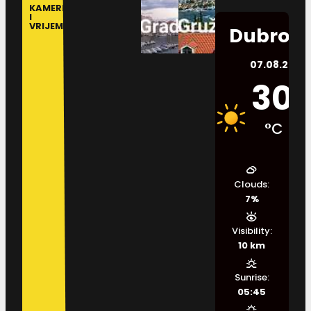
KAMERE
I
VRIJEME
Dubrovn
07.08.2026.
30
°C
Clouds:
7%
Visibility:
10 km
Sunrise:
05:45