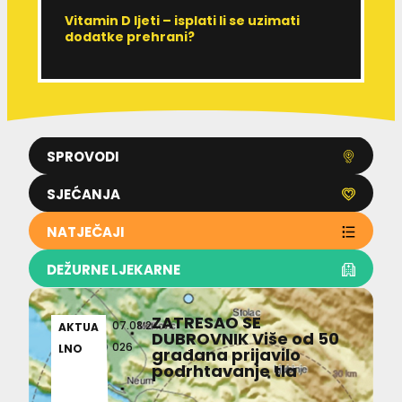
Vitamin D ljeti – isplati li se uzimati
I
dodatke prehrani?
J
p
SPROVODI
SJEĆANJA
NATJEČAJI
DEŽURNE LJEKARNE
ZATRESAO SE
07.08.2
AKTUA
DUBROVNIK Više od 50
026
LNO
građana prijavilo
podrhtavanje tla