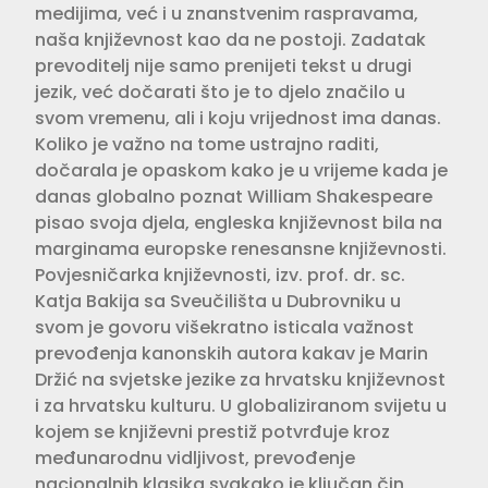
medijima, već i u znanstvenim raspravama,
naša književnost kao da ne postoji. Zadatak
prevoditelj nije samo prenijeti tekst u drugi
jezik, već dočarati što je to djelo značilo u
svom vremenu, ali i koju vrijednost ima danas.
Koliko je važno na tome ustrajno raditi,
dočarala je opaskom kako je u vrijeme kada je
danas globalno poznat William Shakespeare
pisao svoja djela, engleska književnost bila na
marginama europske renesansne književnosti.
Povjesničarka književnosti, izv. prof. dr. sc.
Katja Bakija sa Sveučilišta u Dubrovniku u
svom je govoru višekratno isticala važnost
prevođenja kanonskih autora kakav je Marin
Držić na svjetske jezike za hrvatsku književnost
i za hrvatsku kulturu. U globaliziranom svijetu u
kojem se književni prestiž potvrđuje kroz
međunarodnu vidljivost, prevođenje
nacionalnih klasika svakako je ključan čin