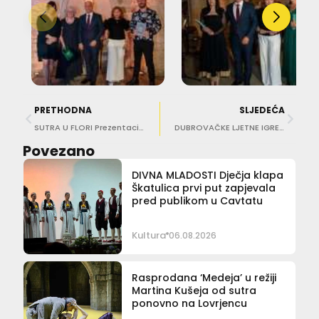
PRETHODNA
SLJEDEĆA
SUTRA U FLORI Prezentacija i predavanje u sklopu izložbe ‘Beatus’
DUBROVAČKE LJETNE IGRE Nestrpljivo se iščekuje prva premijera, “Ribarske svađe”
Povezano
DIVNA MLADOSTI Dječja klapa
Škatulica prvi put zapjevala
pred publikom u Cavtatu
Kultura
06.08.2026
Rasprodana ‘Medeja’ u režiji
Martina Kušeja od sutra
ponovno na Lovrjencu