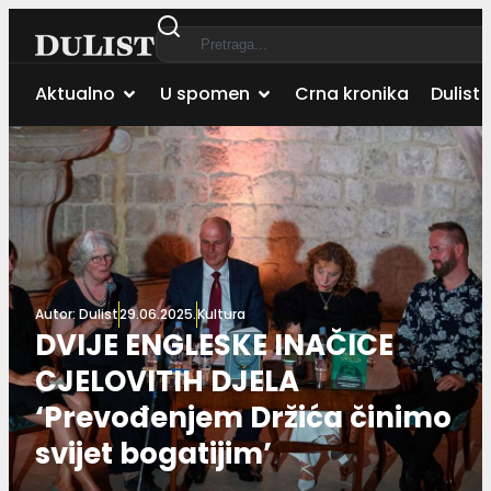
Aktualno
U spomen
Crna kronika
Dulist 
Autor:
Dulist
29.06.2025.
Kultura
DVIJE ENGLESKE INAČICE
CJELOVITIH DJELA
‘Prevođenjem Držića činimo
svijet bogatijim’