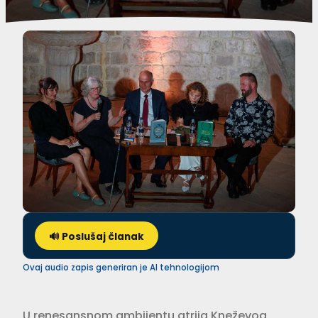
🔊 Poslušaj članak
Ovaj audio zapis generiran je AI tehnologijom
U renesansnom ambijentu atrija Kneževog