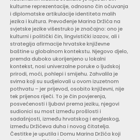
kulturne reprezentacije, odnosno čin očuvanja
i diplomatske artikulacije identiteta malih
jezika i kultura. Prevođenje Marina Držića na
svjetske jezike višestruko je značajno: ono je
kulturni i politički čin, lingvistički izazov, ali i
strategija afirmacije hrvatske književne
baštine u globalnom kontekstu. Njegovo djelo,
premda duboko ukorijenjeno u lokalni
kontekst, nosi univerzalne poruke o ljudskoj
prirodi, moći, pohlepi i smijehu. Zahvalila je
svima koji su sudjelovali u ovom izuzetnom
pothvatu – jer prijevod, osobito književni, nije
tek prijenos riječi. To je čin povjerenja,
posvećenosti i ljubavi prema jeziku, njegovi
sudionici su most između prošlosti i
sadašnjosti, između hrvatskog i engleskog,
između Držićeva duha i novog čitatelja.
Čestitke je uputila i Domu Marina Držića koji