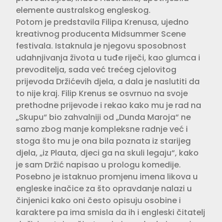
elemente australskog engleskog.
Potom je predstavila Filipa Krenusa, ujedno
kreativnog producenta Midsummer Scene
festivala. Istaknula je njegovu sposobnost
udahnjivanja života u tuđe riječi, kao glumca i
prevoditelja, sada već trećeg cjelovitog
prijevoda Držićevih djela, a dala je naslutiti da
to nije kraj. Filip Krenus se osvrnuo na svoje
prethodne prijevode i rekao kako mu je rad na
„Skupu“ bio zahvalniji od „Dunda Maroja“ ne
samo zbog manje kompleksne radnje već i
stoga što mu je ona bila poznata iz starijeg
djela, „iz Plauta, djeci ga na skuli legaju“, kako
je sam Držić napisao u prologu komedije.
Posebno je istaknuo promjenu imena likova u
engleske inačice za što opravdanje nalazi u
činjenici kako oni često opisuju osobine i
karaktere pa ima smisla da ih i engleski čitatelj