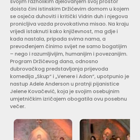
svojim raznolikim djelovanjem svoj prostor
doista čini istinskim Držićevim domom u kojem
se osjeća duhoviti i kritički Vidrin duh i njegova
pronicljiva vazda provokativna misao. Na kraju
vrijedi istaknuti kako književnost, ma gdje i
kada nastala, pripada svima nama, a
prevođenjem činimo svijet ne samo bogatijim
– nego i razumljivijim, humanijim i povezanijim.
Program Držićevog dana, odnosno
dubrovačkog predstavljanja prijevoda
komedija „Skup“ i „Venere i Adon“, upotpunio je
nastup Adele Anderson u pratnji pijanistice
Jelene Kovačević, koja je svojim osebujnim
umjetničkim izričajem obogatila ovu posebnu
večer.