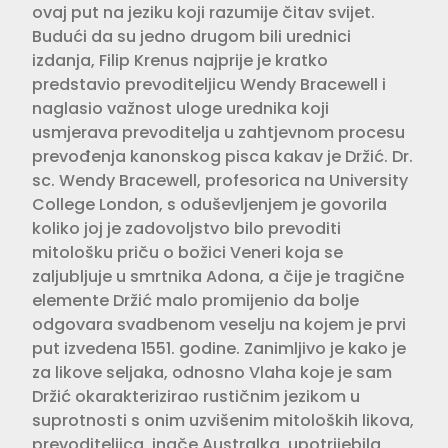
ovaj put na jeziku koji razumije čitav svijet.
Budući da su jedno drugom bili urednici
izdanja, Filip Krenus najprije je kratko
predstavio prevoditeljicu Wendy Bracewell i
naglasio važnost uloge urednika koji
usmjerava prevoditelja u zahtjevnom procesu
prevođenja kanonskog pisca kakav je Držić. Dr.
sc. Wendy Bracewell, profesorica na University
College London, s oduševljenjem je govorila
koliko joj je zadovoljstvo bilo prevoditi
mitološku priču o božici Veneri koja se
zaljubljuje u smrtnika Adona, a čije je tragične
elemente Držić malo promijenio da bolje
odgovara svadbenom veselju na kojem je prvi
put izvedena 1551. godine. Zanimljivo je kako je
za likove seljaka, odnosno Vlaha koje je sam
Držić okarakterizirao rustičnim jezikom u
suprotnosti s onim uzvišenim mitoloških likova,
prevoditeljica, inače Australka, upotrijebila