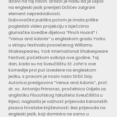
doživi na taj način. Izrazio je nadu da je uspio
na engleski jezik prenijeti Držićev zaigrani
element nepredvidivosti.
Dubrovačka publika potom je imala prilike
pogledati video projekciju s isječcima
glumačke izvedbe dijelova “Pinch Hoard” i
“Venus and Adonis” u engleskom gradu Yorku
u sklopu festivala posvećenog Williamu
Shakespeareu, York International Shakespeare
Festival, početkom svibnja ove godine. Taj
dan, kada su na Sveučilištu St John’s ove
komedije prvi put izvedene na engleskom
jeziku, s pravom je nosio naziv Držić Day.
Autorica predgovora “Venus and Adonis”, prof.
dr. sc. Antonija Primorac, pročelnica Odjela za
anglistiku Filozofskog fakulteta Sveučilišta u
Rijeci, naglasila je važnost prijevoda kanonskih
pisaca hrvatske književnosti. Bez prijevoda na
engleski jezik, koji dominira ne samo u