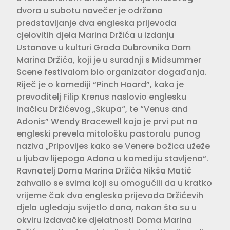
dvora u subotu navečer je održano
predstavljanje dva engleska prijevoda
cjelovitih djela Marina Držića u izdanju
Ustanove u kulturi Grada Dubrovnika Dom
Marina Držića, koji je u suradnji s Midsummer
Scene festivalom bio organizator događanja.
Riječ je o komediji “Pinch Hoard”, kako je
prevoditelj Filip Krenus naslovio englesku
inačicu Držićevog „Skupa“, te “Venus and
Adonis” Wendy Bracewell koja je prvi put na
engleski prevela mitološku pastoralu punog
naziva „Pripovijes kako se Venere božica užeže
u ljubav lijepoga Adona u komediju stavljena“.
Ravnatelj Doma Marina Držića Nikša Matić
zahvalio se svima koji su omogućili da u kratko
vrijeme čak dva engleska prijevoda Držićevih
djela ugledaju svijetlo dana, nakon što su u
okviru izdavačke djelatnosti Doma Marina