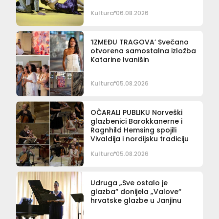
Kultura
06.08.2026
‘IZMEĐU TRAGOVA’ Svečano
otvorena samostalna izložba
Katarine Ivanišin
Kultura
05.08.2026
OČARALI PUBLIKU Norveški
glazbenici Barokkanerne i
Ragnhild Hemsing spojili
Vivaldija i nordijsku tradiciju
Kultura
05.08.2026
Udruga „Sve ostalo je
glazba“ donijela „Valove“
hrvatske glazbe u Janjinu