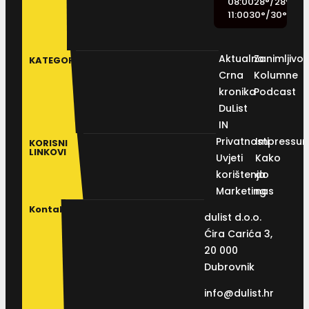
08:00
28
°
/
28
°
11:00
30
°
/
30
°
Aktualno
Zanimljivos
KATEGORIJE
Crna
Kolumne
kronika
Podcast
DuList
IN
Privatnosti
Impressu
KORISNI
LINKOVI
Uvjeti
Kako
korištenja
do
Marketing
nas
Kontakt
dulist d.o.o.
Ćira Carića 3,
20 000
Dubrovnik
info@dulist.hr