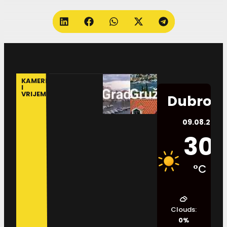
KAMERE
I
VRIJEME
Dubrovn
09.08.2026.
30
°C
Clouds:
0%