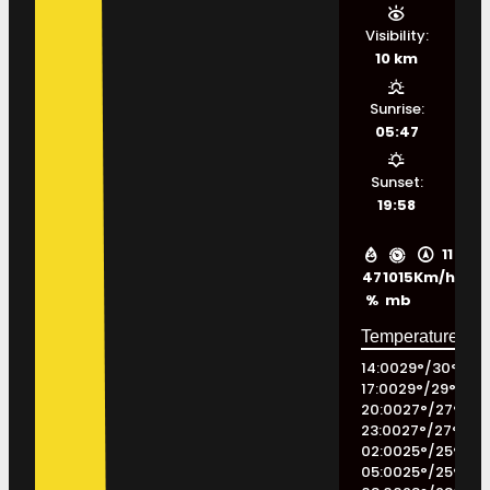
Visibility:
10 km
Sunrise:
05:47
Sunset:
19:58
11
47
1015
Km/h
%
mb
14:00
29
°
/
30
°
17:00
29
°
/
29
°
20:00
27
°
/
27
°
23:00
27
°
/
27
°
02:00
25
°
/
25
°
05:00
25
°
/
25
°