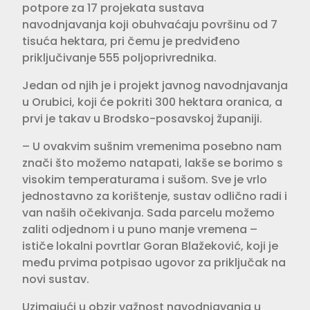
potpore za 17 projekata sustava
navodnjavanja koji obuhvaćaju površinu od 7
tisuća hektara, pri čemu je predviđeno
priključivanje 555 poljoprivrednika.
Jedan od njih je i projekt javnog navodnjavanja
u Orubici, koji će pokriti 300 hektara oranica, a
prvi je takav u Brodsko-posavskoj županiji.
– U ovakvim sušnim vremenima posebno nam
znači što možemo natapati, lakše se borimo s
visokim temperaturama i sušom. Sve je vrlo
jednostavno za korištenje, sustav odlično radi i
van naših očekivanja. Sada parcelu možemo
zaliti odjednom i u puno manje vremena –
ističe lokalni povrtlar Goran Blažeković, koji je
među prvima potpisao ugovor za priključak na
novi sustav.
Uzimajući u obzir važnost navodnjavanja u