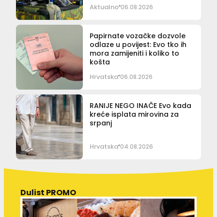
Aktualno
06.08.2026
Papirnate vozačke dozvole
odlaze u povijest: Evo tko ih
mora zamijeniti i koliko to
košta
Hrvatska
06.08.2026
RANIJE NEGO INAČE Evo kada
kreće isplata mirovina za
srpanj
Hrvatska
04.08.2026
Dulist PROMO