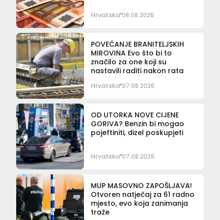
Hrvatska
08.08.2026
POVEĆANJE BRANITELJSKIH
MIROVINA Evo što bi to
značilo za one koji su
nastavili raditi nakon rata
Hrvatska
07.08.2026
OD UTORKA NOVE CIJENE
GORIVA? Benzin bi mogao
pojeftiniti, dizel poskupjeti
Hrvatska
07.08.2026
MUP MASOVNO ZAPOŠLJAVA!
Otvoren natječaj za 61 radno
mjesto, evo koja zanimanja
traže