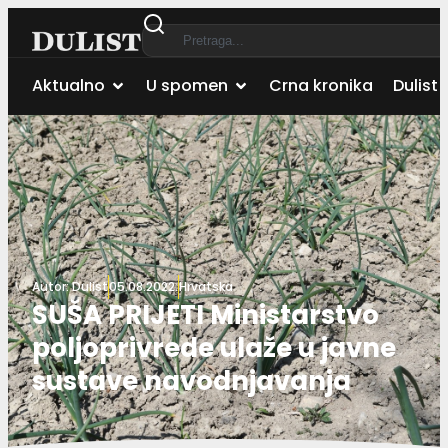
Aktualno
U spomen
Crna kronika
Dulist 
Autor:
Dulist
05.08.2022.
Hrvatska
SUŠA PRIJETI Ministarstvo
poljoprivrede ulaže u javne
sustave navodnjavanja