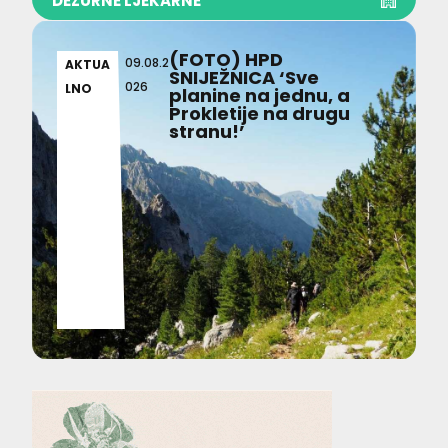
DEŽURNE LJEKARNE
(FOTO) HPD
09.08.2
AKTUA
SNIJEŽNICA ‘Sve
026
LNO
planine na jednu, a
Prokletije na drugu
stranu!’