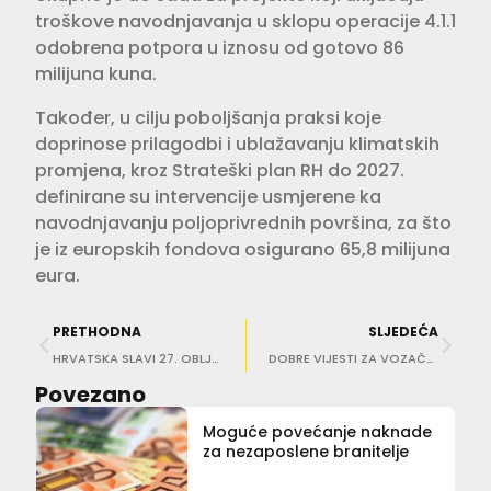
troškove navodnjavanja u sklopu operacije 4.1.1
odobrena potpora u iznosu od gotovo 86
milijuna kuna.
Također, u cilju poboljšanja praksi koje
doprinose prilagodbi i ublažavanju klimatskih
promjena, kroz Strateški plan RH do 2027.
definirane su intervencije usmjerene ka
navodnjavanju poljoprivrednih površina, za što
je iz europskih fondova osigurano 65,8 milijuna
eura.
PRETHODNA
SLJEDEĆA
HRVATSKA SLAVI 27. OBLJETNICU OLUJE ‘Kruna veličanstvene pobjede bila je u kraljevskom Kninu’
DOBRE VIJESTI ZA VOZAČE Od utorka niže cijene gorive
Povezano
Moguće povećanje naknade
za nezaposlene branitelje