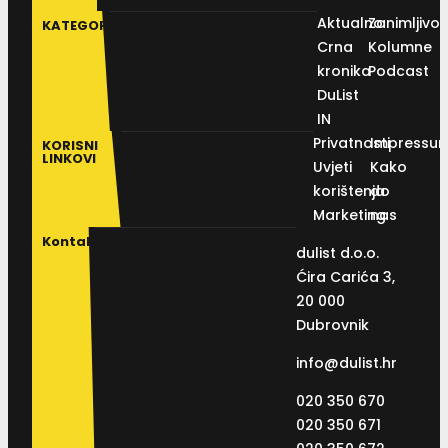
Aktualno
Zanimljivos
KATEGORIJE
Crna
Kolumne
kronika
Podcast
DuList
IN
Privatnosti
Impressu
KORISNI
LINKOVI
Uvjeti
Kako
korištenja
do
Marketing
nas
Kontakt
dulist d.o.o.
Ćira Carića 3,
20 000
Dubrovnik
info@dulist.hr
020 350 670
020 350 671