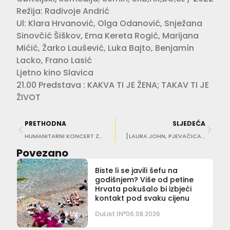
Režija: Radivoje Andrić
Ul: Klara Hrvanović, Olga Odanović, Snježana
Sinovčić Šiškov, Ema Kereta Rogić, Marijana
Mićić, Žarko Laušević, Luka Bajto, Benjamín
Lacko, Frano Lasić
Ljetno kino Slavica
21.00 Predstava : KAKVA TI JE ŽENA; TAKAV TI JE
ŽIVOT
PRETHODNA
SLJEDEĆA
HUMANITARNI KONCERT Za kraj ‘Ljeta u Lazaretima’ nastupa Marko Pecotić Peco
[LAURA JOHN, PJEVAČICA ‘DETOURA’] Pozornica je moja posebna ljubav, na njoj se osjećam ispunjeno
Povezano
Biste li se javili šefu na
godišnjem? Više od petine
Hrvata pokušalo bi izbjeći
kontakt pod svaku cijenu
DuList IN
06.08.2026