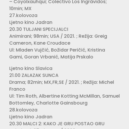
– Coyolxauhqui; Colectivo Los Ingrávidos;
10min; MX
27.kolovoza
Ljetno kino Jadran
20.30 TULJANI SPECIJALCI
Animirani; 98min; USA / 2021. ; Režija: Greig
Cameron, Kane Croudace
Ul: Mladen Vujčić, Božidar Peričić, Kristina
Gami, Goran Vrbanić, Matija Prskalo
Ljetno kino Slavica
21.00 ZALAZAK SUNCA
Drama; 82min; MX,FR,SE / 2021. ; Režija: Michel
Franco
Ul: Tim Roth, Albertine Kotting McMillan, Samuel
Bottomley, Charlotte Gainsbourg
28.kolovoza
Ljetno kino Jadran
20.30 MALCI 2: KAKO JE GRU POSTAO GRU