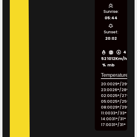
Sunrise:
05:44
Sunset:
20:02
4
52
1012
Km/h
%
mb
20:00
29
°
/
29
°
23:00
26
°
/
28
°
02:00
25
°
/
27
°
05:00
25
°
/
25
°
08:00
29
°
/
29
°
11:00
33
°
/
33
°
14:00
31
°
/
31
°
17:00
31
°
/
31
°