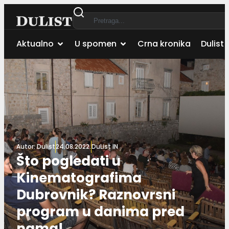
Aktualno
U spomen
Crna kronika
Dulist 
Autor:
Dulist
24.08.2022.
DuList IN
Što pogledati u
Kinematografima
Dubrovnik? Raznovrsni
program u danima pred
nama!