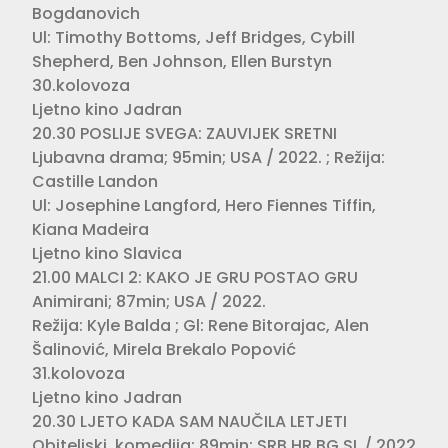
Bogdanovich
Ul: Timothy Bottoms, Jeff Bridges, Cybill
Shepherd, Ben Johnson, Ellen Burstyn
30.kolovoza
Ljetno kino Jadran
20.30 POSLIJE SVEGA: ZAUVIJEK SRETNI
Ljubavna drama; 95min; USA / 2022. ; Režija:
Castille Landon
Ul: Josephine Langford, Hero Fiennes Tiffin,
Kiana Madeira
Ljetno kino Slavica
21.00 MALCI 2: KAKO JE GRU POSTAO GRU
Animirani; 87min; USA / 2022.
Režija: Kyle Balda ; Gl: Rene Bitorajac, Alen
Šalinović, Mirela Brekalo Popović
31.kolovoza
Ljetno kino Jadran
20.30 LJETO KADA SAM NAUČILA LETJETI
Obiteljski, komedija; 89min; SRB,HR,BG,SL / 2022