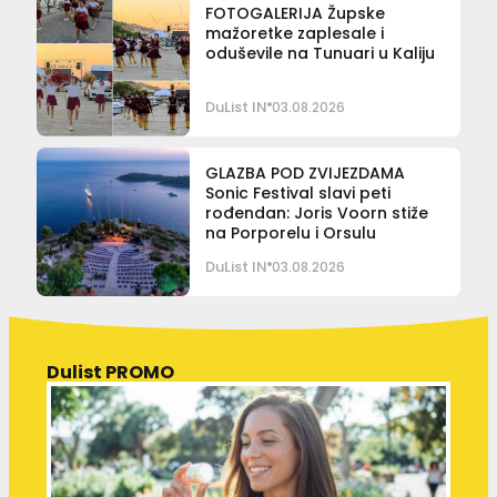
FOTOGALERIJA Župske
mažoretke zaplesale i
oduševile na Tunuari u Kaliju
DuList IN
03.08.2026
GLAZBA POD ZVIJEZDAMA
Sonic Festival slavi peti
rođendan: Joris Voorn stiže
na Porporelu i Orsulu
DuList IN
03.08.2026
Dulist PROMO