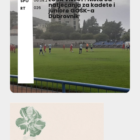
06.08.2
SPO
natjecanja za kadete i
026
RT
juniore GOŠK-a
Dubrovnik