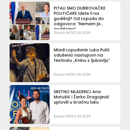
PITALI SMO DUBROVAČKE
POLITIČARE Idete li na
godišnji? Od Lopuda do
odgovora: “Nemam ja
godišnjeg”
DuList IN
05.08.2026
Mladi Lopuđanin Luka Pulić
oduševio nastupom na
festivalu „Kninu s ljubavlju“
DuList IN
05.08.2026
SRETNO MLADENCI Ana
Matušić i Žarko Dragojević
uplovili u bračnu luku
DuList IN
04.08.2026