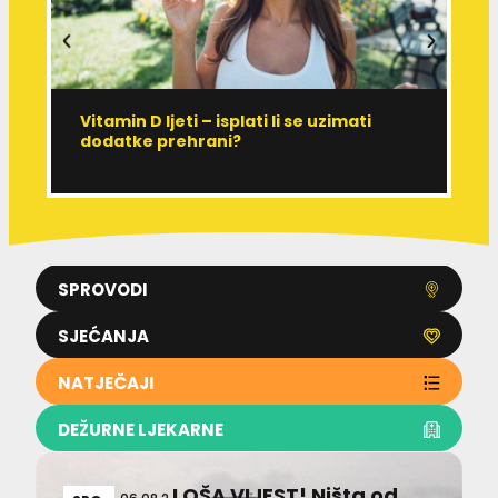
Vitamin D ljeti – isplati li se uzimati
I
dodatke prehrani?
J
p
SPROVODI
SJEĆANJA
NATJEČAJI
DEŽURNE LJEKARNE
LOŠA VIJEST! Ništa od