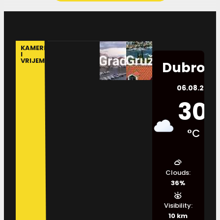
KAMERE
I
VRIJEME
Dubrovn
06.08.2026.
30
°C
Clouds:
36%
Visibility:
10 km