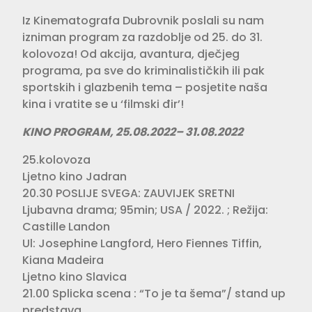
Iz Kinematografa Dubrovnik poslali su nam
izniman program za razdoblje od 25. do 31.
kolovoza! Od akcija, avantura, dječjeg
programa, pa sve do kriminalističkih ili pak
sportskih i glazbenih tema – posjetite naša
kina i vratite se u ‘filmski đir’!
KINO PROGRAM, 25.08.2022– 31.08.2022
25.kolovoza
Ljetno kino Jadran
20.30 POSLIJE SVEGA: ZAUVIJEK SRETNI
Ljubavna drama; 95min; USA / 2022. ; Režija:
Castille Landon
Ul: Josephine Langford, Hero Fiennes Tiffin,
Kiana Madeira
Ljetno kino Slavica
21.00 Splicka scena : “To je ta šema”/ stand up
predstava