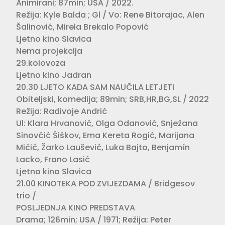
Animirani; 87min; USA / 2022.
Režija: Kyle Balda ; Gl / Vo: Rene Bitorajac, Alen
Šalinović, Mirela Brekalo Popović
Ljetno kino Slavica
Nema projekcija
29.kolovoza
Ljetno kino Jadran
20.30 LJETO KADA SAM NAUČILA LETJETI
Obiteljski, komedija; 89min; SRB,HR,BG,SL / 2022
Režija: Radivoje Andrić
Ul: Klara Hrvanović, Olga Odanović, Snježana
Sinovčić Šiškov, Ema Kereta Rogić, Marijana
Mićić, Žarko Laušević, Luka Bajto, Benjamín
Lacko, Frano Lasić
Ljetno kino Slavica
21.00 KINOTEKA POD ZVIJEZDAMA / Bridgesov
trio /
POSLJEDNJA KINO PREDSTAVA
Drama; 126min; USA / 1971; Režija: Peter