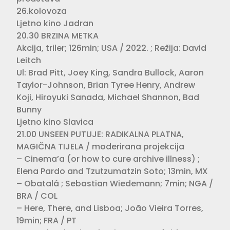
26.kolovoza
Ljetno kino Jadran
20.30 BRZINA METKA
Akcija, triler; 126min; USA / 2022. ; Režija: David
Leitch
Ul: Brad Pitt, Joey King, Sandra Bullock, Aaron
Taylor-Johnson, Brian Tyree Henry, Andrew
Koji, Hiroyuki Sanada, Michael Shannon, Bad
Bunny
Ljetno kino Slavica
21.00 UNSEEN PUTUJE: RADIKALNA PLATNA,
MAGIČNA TIJELA / moderirana projekcija
– Cinema’a (or how to cure archive illness) ;
Elena Pardo and Tzutzumatzin Soto; 13min, MX
– Obatalá ; Sebastian Wiedemann; 7min; NGA /
BRA / COL
– Here, There, and Lisboa; João Vieira Torres,
19min; FRA / PT