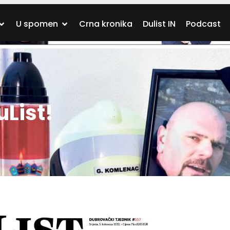
U spomen
Crna kronika
Dulist IN
Podcast
uList!