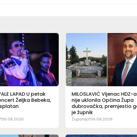
ALE LAPAD U petak
MILOSLAVIĆ Vijenac HDZ-a
koncert Željka Bebeka,
nije uklonila Općina Župa
esplatan
dubrovačka, premjestio g
je župnik
06.08.2026
Županija
06.08.2026