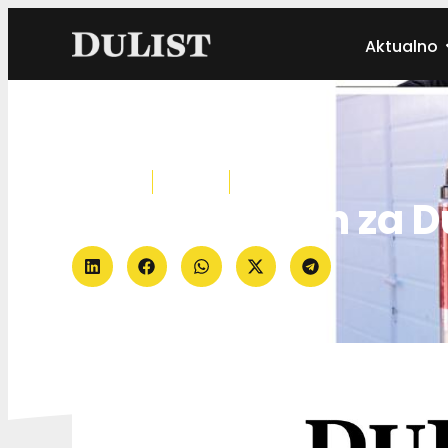
Aktualno
Autor:
Dulist
02.08.2022.
Aktualno
Srijeda je dan za D