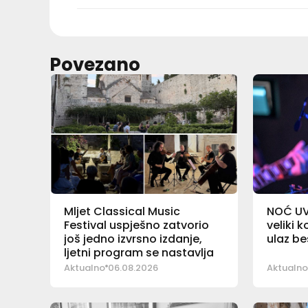
Povezano
Mljet Classical Music
NOĆ UV
Festival uspješno zatvorio
veliki 
još jedno izvrsno izdanje,
ulaz b
ljetni program se nastavlja
Aktualno
06.08.2026
Aktualno