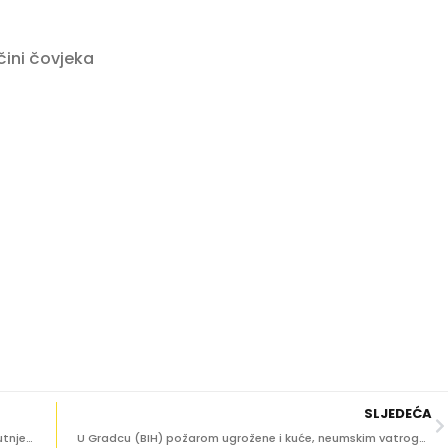
čini čovjeka
SLJEDEĆA
[VIDEO] POSLJEDNJI POZDRAV KOLEGI Sirene i minuta šutnje za poginulog vatrogasca Gorana Komlenca
U Gradcu (BIH) požarom ugrožene i kuće, neumskim vatrogascima pomažu i naši iz Slanog, Stona..