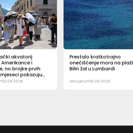
čki akvatorij
Prestalo kratkotrajno
i Amerikance i
onečišćenje mora na plaž
e, no brojke prvih
Bilin žal u Lumbardi
mjeseci pokazuju
06.08.2026
Aktualno
06.08.2026