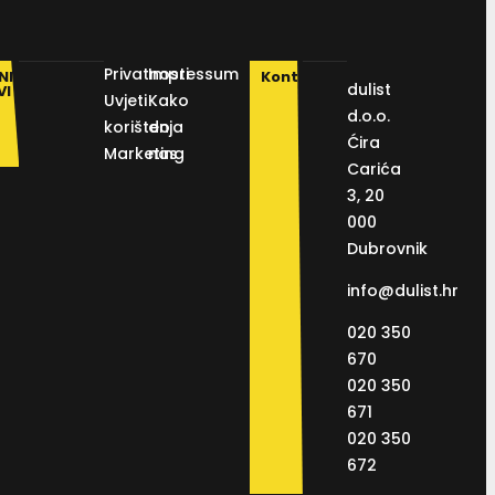
Privatnosti
Impressum
NI
Kontakt
dulist
VI
Uvjeti
Kako
d.o.o.
korištenja
do
Ćira
Marketing
nas
Carića
3, 20
000
Dubrovnik
info@dulist.hr
020 350
670
020 350
671
020 350
672