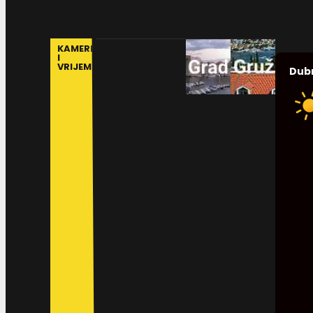
KAMERE
I
VRIJEME
Dub