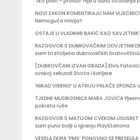
‘tko plati – prolazi’ nije u duhu očuvanja 
NOVI ZAKON KOMENTIRAJU NAM VIJEĆNICI
Nemoguća misija?
OSTAJE LI VLADIMIR BAKIĆ KAO SAVJETNIK? 
RAZGOVOR S DUBROVAČKIM ODVJETNIKOM
sam tri stoljeća dubrovačkih bratovština.
[DUBROVČANI IZVAN GRADA] Elvis Fatović:
svakoj sekundi života i karijere
‘NIKAD VIĐENO’ U ATRIJU PALAČE SPONZA Vat
TJEDNE MUDROSNICE MARA JOVIĆA Pjesma je
pokreta ruše
RAZGOVOR S MATIJOM CVEKOM USUSRET K
sam puno bolji u igranju PlayStationa
VESELA EKIPA ‘PMS’ PONOVNO SE PRESELIL