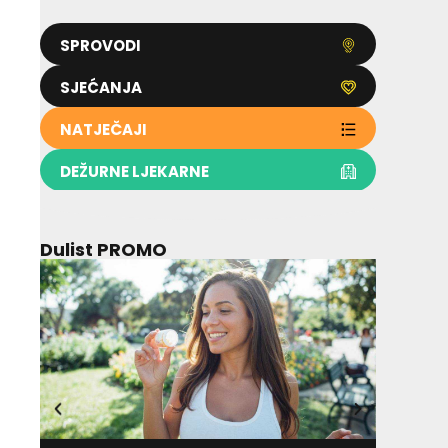
SPROVODI
SJEĆANJA
NATJEČAJI
DEŽURNE LJEKARNE
Dulist PROMO