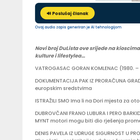
🔊 Poslušaj članak
Ovaj audio zapis generiran je AI tehnologijom
Novi broj DuLista ove srijede na kioscima
kulture i lifestylea…
VATROGASAC GORAN KOMLENAC (1980. – 20
DOKUMENTACIJA PAK IZ PRORAČUNA GRADA 
europskim sredstvima
ISTRAŽILI SMO Ima li na Dori mjesta za o
DUBROVČANI FRANO LUBURA I PERO BARKIDŽ
MYNT motori mogu biti dio rješenja prome
DENIS PAVELA IZ UDRUGE SIGURNOST U PROME