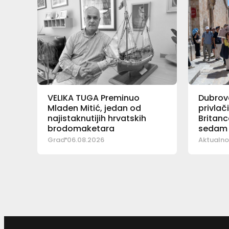
VELIKA TUGA Preminuo
Dubrova
Mladen Mitić, jedan od
privlač
najistaknutijih hrvatskih
Britanc
brodomaketara
sedam 
pad
Grad
06.08.2026
Aktualno