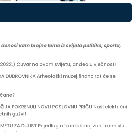
 donosi vam brojne teme iz svijeta politike, sporta,
22.) Čuvar na ovom svijetu, anđeo u vječnosti
DUBROVNIKA Arheološki muzej financirat će se
točane?
IJA POKRENULI NOVU POSLOVNU PRIČU Naši električni
tnih gužvi!
TU ZA DULIST Prijedlog o ‘kontaktnoj zoni’ u smislu