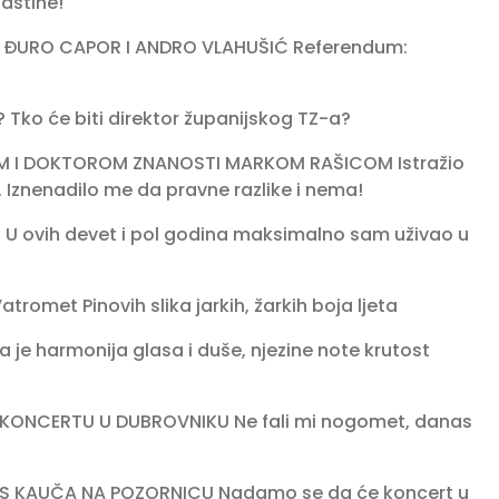
baštine!
 ĐURO CAPOR I ANDRO VLAHUŠIĆ Referendum:
Tko će biti direktor županijskog TZ-a?
 I DOKTOROM ZNANOSTI MARKOM RAŠICOM Istražio
 Iznenadilo me da pravne razlike i nema!
 U ovih devet i pol godina maksimalno sam uživao u
romet Pinovih slika jarkih, žarkih boja ljeta
 harmonija glasa i duše, njezine note krutost
ONCERTU U DUBROVNIKU Ne fali mi nogomet, danas
A S KAUČA NA POZORNICU Nadamo se da će koncert u