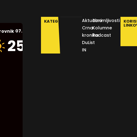
Aktualno
Zanimljivosti
KATEGORIJE
KORIS
LINKO
Crna
Kolumne
07.08.2026.
rovnik
kronika
Podcast
Humidity:
25
°C
DuList
46 %
IN
Pressure:
1012 mb
Wind:
12
Km/h
Clouds:
1%
Visibility:
10 km