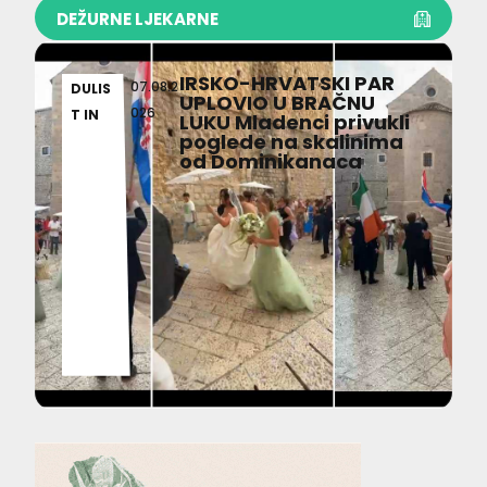
DEŽURNE LJEKARNE
IRSKO-HRVATSKI PAR
07.08.2
DULIS
UPLOVIO U BRAČNU
026
T IN
LUKU Mladenci privukli
poglede na skalinima
od Dominikanaca