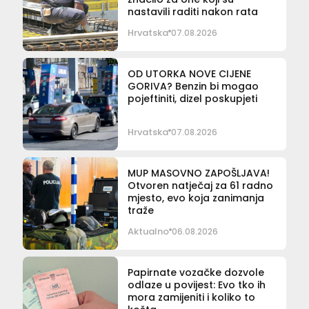
nastavili raditi nakon rata
Hrvatska
07.08.2026
OD UTORKA NOVE CIJENE
GORIVA? Benzin bi mogao
pojeftiniti, dizel poskupjeti
Hrvatska
07.08.2026
MUP MASOVNO ZAPOŠLJAVA!
Otvoren natječaj za 61 radno
mjesto, evo koja zanimanja
traže
Aktualno
06.08.2026
Papirnate vozačke dozvole
odlaze u povijest: Evo tko ih
mora zamijeniti i koliko to