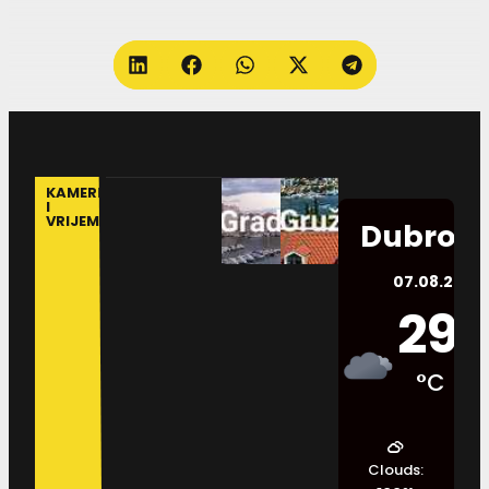
KAMERE
I
VRIJEME
Dubrovn
07.08.2026.
29
°C
Clouds: