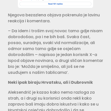
Njegova bezazlena objava pokrenula je lavinu
reakcija i komentara.
– Da idem i trošim svoj novac tamo gdje nisam
dobrodošao, pa i ne bih baš. Svaka čast,
posao, suradnja, svaki vid normalizacije, ali
odmor samo tamo gdje se osjećam
dobrodošlim – napisao je jedan korisnik X-a
ispod objave novinara, a drugi sličan komentar
bio je: ‘Možda je smiješno, ali još se ne
usuđujem s našim tablicama’.
Neki ipak biraju Hrvatsku, ali i Dubrovnik
Aleksendrić je kazao kako nema razloga za
strah, a i drugi su korisnici onda rekli kako
zapravo baš imaju dobra iskustva i kako se u
Hrvatskoj osjećaju dobrodošlo i da se