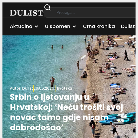
Aktualno
U spomen
Crna kronika
Dulist 
Autor:
Dulist
29.05.2026.
Hrvatska
Srbin o ljetovanju u
Hrvatskoj: ‘Neću trošiti svoj
novac tamo gdje nisam
dobrodošao’