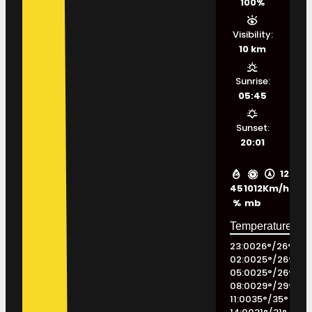
100%
Visibility:
10 km
Sunrise:
05:45
Sunset:
20:01
12
45
1012
Km/h
%
mb
23:00
26
°
/
26
°
02:00
25
°
/
26
°
05:00
25
°
/
26
°
08:00
29
°
/
29
°
11:00
35
°
/
35
°