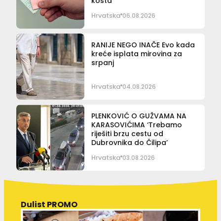
košta
Hrvatska
06.08.2026
RANIJE NEGO INAČE Evo kada
kreće isplata mirovina za
srpanj
Hrvatska
04.08.2026
PLENKOVIĆ O GUŽVAMA NA
KARASOVIĆIMA ‘Trebamo
riješiti brzu cestu od
Dubrovnika do Čilipa’
Hrvatska
03.08.2026
Dulist PROMO