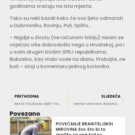
godinama vraćaju na ista mjesta.
Tako su neki kazali kako će ovo ljeto odmarati
u Dubrovniku, Rovinju, Puli, Splitu…
– Nigdje u životu (ne računam Srbiju) nisam se
osjećao više dobrodošlo nego u Hrvatskoj, pa i
u svim drugim bivšim SFRJ republikama.
Bukvalno, kao malo vode na dlanu. Probajte, ne
boli – stoji u komentaru jednog korisnika.
PRETHODNA
SLJEDEĆA
IMATE PAUŠALNI OBRT? Evo koliko Vlada povećava davanja za porez i doprinose
Sretan vam Dan državnosti Republike Hrvatske!
Povezano
POVEĆANJE BRANITELJSKIH
MIROVINA Evo što bi to
značilo za one koji su