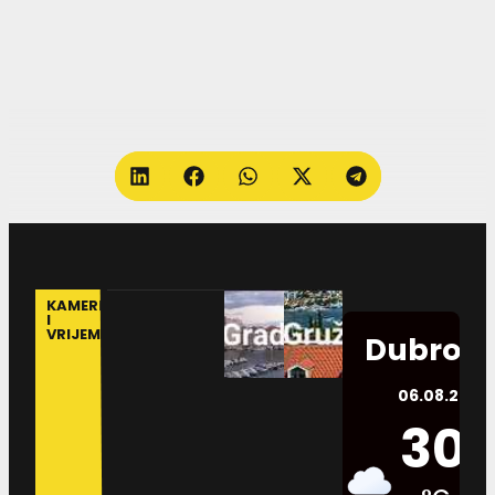
KAMERE
I
VRIJEME
Dubrovn
06.08.2026.
30