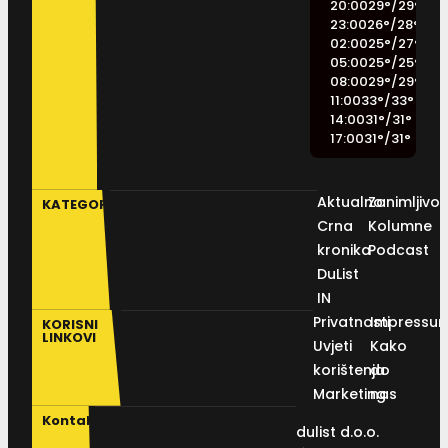
20:00
29
°
/
29
°
23:00
26
°
/
28
°
02:00
25
°
/
27
°
05:00
25
°
/
25
°
08:00
29
°
/
29
°
11:00
33
°
/
33
°
14:00
31
°
/
31
°
17:00
31
°
/
31
°
Aktualno
Zanimljivos
KATEGORIJE
Crna
Kolumne
kronika
Podcast
DuList
IN
Privatnosti
Impressu
KORISNI
LINKOVI
Uvjeti
Kako
korištenja
do
Marketing
nas
Kontakt
dulist d.o.o.