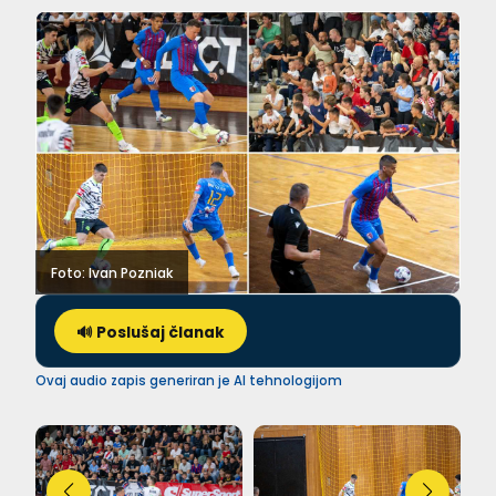
Foto: Ivan Pozniak
🔊 Poslušaj članak
Ovaj audio zapis generiran je AI tehnologijom