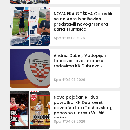
NOVA ERA GOŠK-A Oprostili
se od Ante Ivaniševića i
predstavili novog trenera
Karla Trumbića
Sport
06.08.2026
Andrić, Dubelj, Vodopija i
Loncović i ove sezone u
redovima KK Dubrovnik
Sport
04.08.2026
Novo pojačanje i dva
povratka: KK Dubrovnik
doveo Viktora Tashovskog,
ponovno u dresu Vujičić i
Došen
Sport
04.08.2026