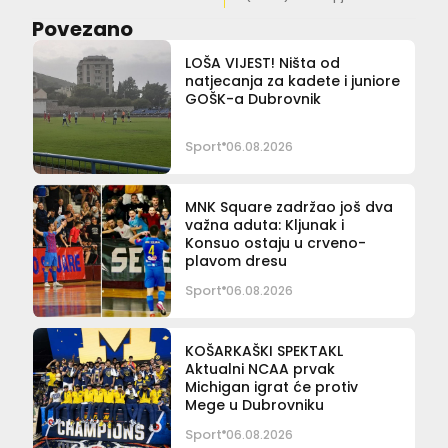
Povezano
LOŠA VIJEST! Ništa od
natjecanja za kadete i juniore
GOŠK-a Dubrovnik
Sport
06.08.2026
MNK Square zadržao još dva
važna aduta: Kljunak i
Konsuo ostaju u crveno-
plavom dresu
Sport
06.08.2026
KOŠARKAŠKI SPEKTAKL
Aktualni NCAA prvak
Michigan igrat će protiv
Mege u Dubrovniku
Sport
06.08.2026