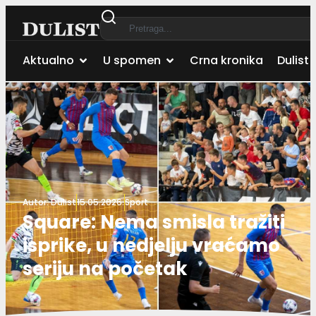
Aktualno
U spomen
Crna kronika
Dulist 
Autor:
Dulist
15.05.2026.
Sport
Square: Nema smisla tražiti
isprike, u nedjelju vraćamo
seriju na početak