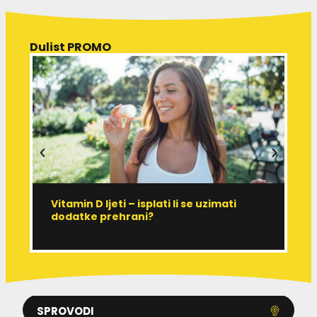
Dulist PROMO
Vitamin D ljeti – isplati li se uzimati
I
dodatke prehrani?
J
p
SPROVODI