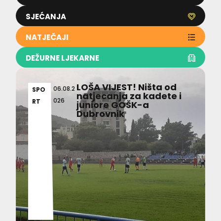
SJEĆANJA
NATJEČAJI
DEŽURNE LJEKARNE
LOŠA VIJEST! Ništa od
06.08.2
SPO
natjecanja za kadete i
026
RT
juniore GOŠK-a
Dubrovnik