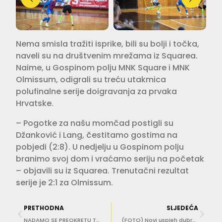
Nema smisla tražiti isprike, bili su bolji i točka,
naveli su na društvenim mrežama iz Squarea.
Naime, u Gospinom polju MNK Square i MNK
Olmissum, odigrali su treću utakmica
polufinalne serije doigravanja za prvaka
Hrvatske.
– Pogotke za našu momčad postigli su
Džanković i Lang, čestitamo gostima na
pobjedi (2:8). U nedjelju u Gospinom polju
branimo svoj dom i vraćamo seriju na početak
– objavili su iz Squarea. Trenutačni rezultat
serije je 2:1 za Olmissum.
PRETHODNA
SLJEDEĆA
NADAMO SE PREOKRETU Trenutačno jedini gol za Square dao je Haron Džanković
(FOTO) Novi uspjeh dubrovačkih bridžista: Đivo Tikvica i Joško Đilović na vrhu poretka