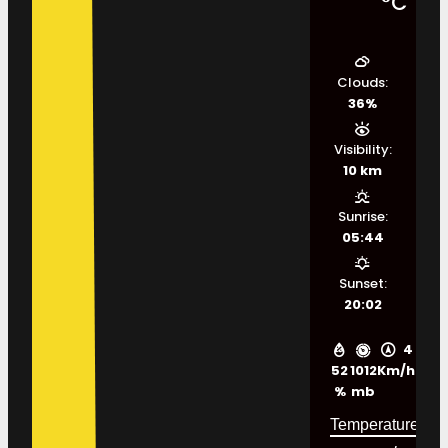
°C
Clouds:
36%
Visibility:
10 km
Sunrise:
05:44
Sunset:
20:02
4
52
1012
Km/h
%
mb