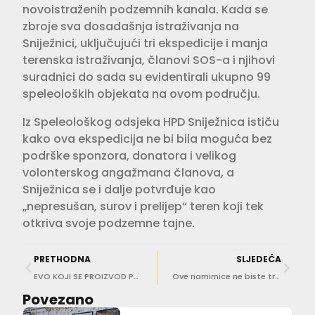
novoistraženih podzemnih kanala. Kada se
zbroje sva dosadašnja istraživanja na
Sniježnici, uključujući tri ekspedicije i manja
terenska istraživanja, članovi SOS-a i njihovi
suradnici do sada su evidentirali ukupno 99
speleoloških objekata na ovom području.
Iz Speleološkog odsjeka HPD Sniježnica ističu
kako ova ekspedicija ne bi bila moguća bez
podrške sponzora, donatora i velikog
volonterskog angažmana članova, a
Sniježnica se i dalje potvrđuje kao
„nepresušan, surov i prelijep“ teren koji tek
otkriva svoje podzemne tajne.
PRETHODNA
SLJEDEĆA
EVO KOJI SE PROIZVOD POVLAČI S TRŽIŠTA! Provjerite imate li ga kod kuće
Ove namirnice ne biste trebali jesti tijekom toplinskog vala
Povezano