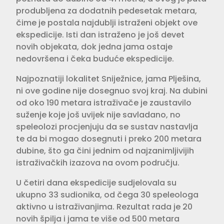
produbljena za dodatnih pedesetak metara,
čime je postala najdublji istraženi objekt ove
ekspedicije. Isti dan istraženo je još devet
novih objekata, dok jedna jama ostaje
nedovršena i čeka buduće ekspedicije.
Najpoznatiji lokalitet Sniježnice, jama Plješina,
ni ove godine nije dosegnuo svoj kraj. Na dubini
od oko 190 metara istraživače je zaustavilo
suženje koje još uvijek nije savladano, no
speleolozi procjenjuju da se sustav nastavlja
te da bi mogao dosegnuti i preko 200 metara
dubine, što ga čini jednim od najzanimljivijih
istraživačkih izazova na ovom području.
U četiri dana ekspedicije sudjelovala su
ukupno 33 sudionika, od čega 30 speleologa
aktivno u istraživanjima. Rezultat rada je 20
novih špilja i jama te više od 500 metara