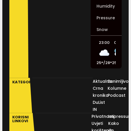
Humidity
Pressure
Snow
23:00
02:00
25
°
/
28
°
25
°
/
26
°
2
Aktualno
Zanimljivos
KATEGORIJE
Crna
Kolumne
kronika
Podcast
DuList
IN
Privatnosti
Impressu
KORISNI
LINKOVI
Uvjeti
Kako
korištenja
do