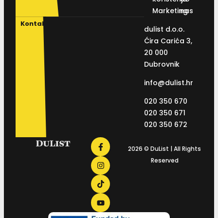
Marketing
nas
Kontakt
dulist d.o.o.
Ćira Carića 3,
20 000
Dubrovnik
info@dulist.hr
020 350 670
020 350 671
020 350 672
2026 © DuList | All Rights
Reserved