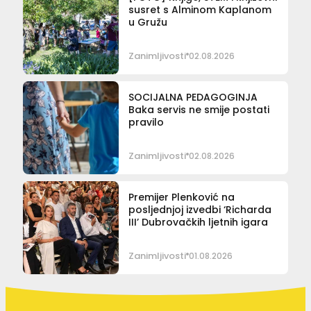
susret s Alminom Kaplanom
u Gružu
Zanimljivosti
02.08.2026
SOCIJALNA PEDAGOGINJA
Baka servis ne smije postati
pravilo
Zanimljivosti
02.08.2026
Premijer Plenković na
posljednjoj izvedbi ‘Richarda
III’ Dubrovačkih ljetnih igara
Zanimljivosti
01.08.2026