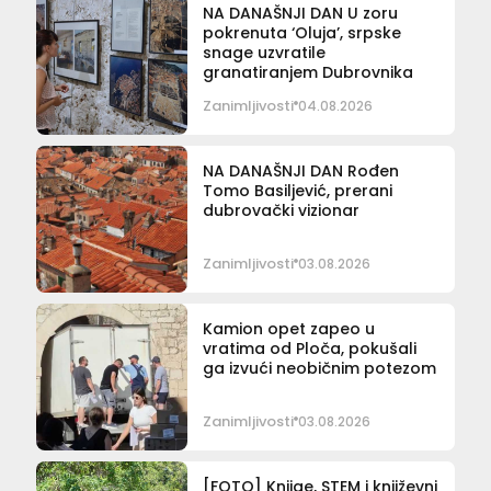
NA DANAŠNJI DAN U zoru
pokrenuta ‘Oluja’, srpske
snage uzvratile
granatiranjem Dubrovnika
Zanimljivosti
04.08.2026
NA DANAŠNJI DAN Rođen
Tomo Basiljević, prerani
dubrovački vizionar
Zanimljivosti
03.08.2026
Kamion opet zapeo u
vratima od Ploča, pokušali
ga izvući neobičnim potezom
Zanimljivosti
03.08.2026
[FOTO] Knjige, STEM i književni