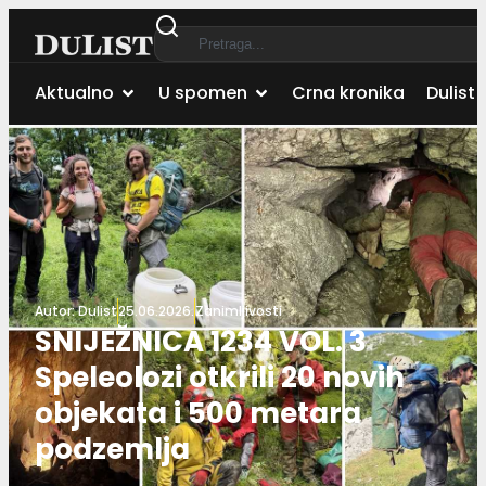
Aktualno
U spomen
Crna kronika
Dulist 
Autor:
Dulist
25.06.2026.
Zanimljivosti
SNIJEŽNICA 1234 VOL. 3
Speleolozi otkrili 20 novih
objekata i 500 metara
podzemlja