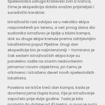
Speleološka udruga Kraševski zviri iz Ivanca,
čime je ekspedicija dobila snažan prijateljski i
suradnički karakter.
Istraživački rad odvijao se u nekoliko ekipa
raspoređenih po terenu, a već prvog dana dio
sudionika istraživao je špilje u blizini kampa,
dok su druge ekipe krenule prema zahtjevnijim
lokalitetima poput Plješine. Drugi dan
ekspedicije bio je najintenzivniji – formirano je
čak sedam istraživačkih ekipa koje su
paralelno radile na starim nedovršenim
jamama i novim objektima, pri čemu je
otkriveno i istraženo devet novih speleoloških
lokaliteta.
Posebno se ističe treći dan kampa, kada je
dovršena jama Dupla Kuna, čije je istraživanje
započelo prije dvije godine. Tada je bila
poznata do dubine od 41 metra, a ovog je puta