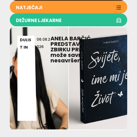
NATJEČAJI
DEŽURNE LJEKARNE
ANELA BARČIĆ
06.08.2
DULIS
PREDSTAVILA NOVU
026
T IN
ZBIRKU PRIČA ‘Život
može savršeno biti
nesavršen’