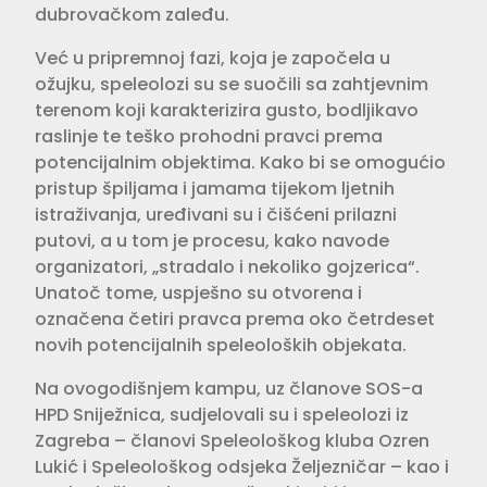
dubrovačkom zaleđu.
Već u pripremnoj fazi, koja je započela u
ožujku, speleolozi su se suočili sa zahtjevnim
terenom koji karakterizira gusto, bodljikavo
raslinje te teško prohodni pravci prema
potencijalnim objektima. Kako bi se omogućio
pristup špiljama i jamama tijekom ljetnih
istraživanja, uređivani su i čišćeni prilazni
putovi, a u tom je procesu, kako navode
organizatori, „stradalo i nekoliko gojzerica“.
Unatoč tome, uspješno su otvorena i
označena četiri pravca prema oko četrdeset
novih potencijalnih speleoloških objekata.
Na ovogodišnjem kampu, uz članove SOS-a
HPD Sniježnica, sudjelovali su i speleolozi iz
Zagreba – članovi Speleološkog kluba Ozren
Lukić i Speleološkog odsjeka Željezničar – kao i