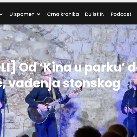
U spomen
Crna kronika
Dulist IN
Podcast
LI] Od ‘Kina u parku’ 
, vađenja stonskog