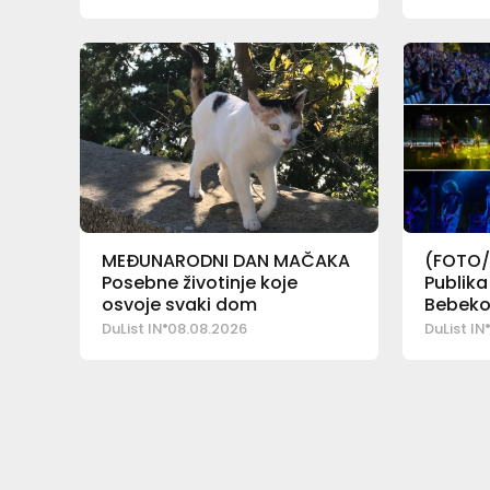
MEĐUNARODNI DAN MAČAKA
(FOTO/
Posebne životinje koje
Publika
osvoje svaki dom
Bebeko
DuList IN
08.08.2026
DuList IN