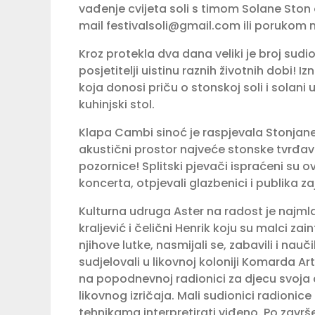
vađenje cvijeta soli s timom Solane Ston 
mail
festivalsoli@gmail.com
ili porukom 
Kroz protekla dva dana veliki je broj sudio
posjetitelji uistinu raznih životnih dobi!
koja donosi priču o stonskoj soli i solani u
kuhinjski stol.
Klapa Cambi sinoć je raspjevala Stonjane 
akustični prostor najveće stonske tvrđave 
pozornice! Splitski pjevači ispraćeni su o
koncerta, otpjevali glazbenici i publika z
Kulturna udruga Aster na radost je najml
kraljević i čelični Henrik koju su malci za
njihove lutke, nasmijali se, zabavili i nauč
sudjelovali u likovnoj koloniji Komarda Ar
na popodnevnoj radionici za djecu svoja dj
likovnog izričaja. Mali sudionici radionic
tehnikama interpretirati viđeno. Po završe