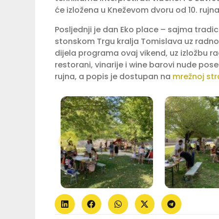
će izložena u Kneževom dvoru od 10. rujna
Posljednji je dan Eko place – sajma tradi
stonskom Trgu kralja Tomislava uz radno v
dijela programa ovaj vikend, uz izložbu ra
restorani, vinarije i wine barovi nude pos
rujna, a popis je dostupan na
mrežnoj stra