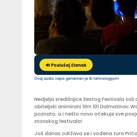
🔊 Poslušaj članak
Ovaj audio zapis generiran je AI tehnologijom
Nedjelja središnjice šestog Festivala soli
obiteljski animirani film 101 Dalmatinac 
poznato, a i nešto novo očekuje sve posje
stonskog festivala!
Još danas održava se i vođena tura Prič