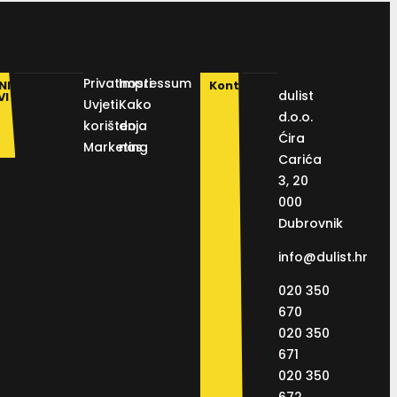
Privatnosti
Impressum
NI
Kontakt
dulist
VI
Uvjeti
Kako
d.o.o.
korištenja
do
Ćira
Marketing
nas
Carića
3, 20
000
Dubrovnik
info@dulist.hr
020 350
670
020 350
671
020 350
672