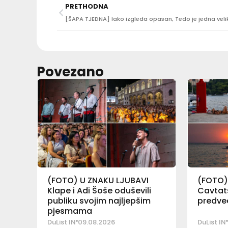
PRETHODNA
Povezano
(FOTO) U ZNAKU LJUBAVI
(FOTO)
Klape i Adi Šoše oduševili
Cavtats
publiku svojim najljepšim
predveč
pjesmama
DuList IN
09.08.2026
DuList IN