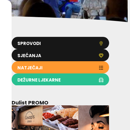
SPROVODI
SJEĆANJA
NATJEČAJI
DEŽURNE LJEKARNE
Dulist PROMO