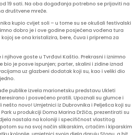
od 19 sati. Na oba događanja potrebno se prijaviti na
na društvene mreže.
nika kupio cvijet soli – u tome su se okušali festivalski
 Iznimno dobro je i ove godine posjećena vođena tura
 kojoj se ona kristalizira, bere, čuva i priprema za
i njihove goste u Tvrđavi Kaštio. Prekrasni i iznimno
bio je posve ispunjen; parter, skalini i zidine iznad
vacijama uz glazbeni dodatak koji su, kao i veliki dio
ajedno.
ađe publike izvela marionetsku predstavu Ukleti
interesirano i posvećeno pratili. Upoznali su glumce i
ili nešto novo! Umjetnici iz Dubrovnika i Pelješca koji su
t Park u produkciji Doma Marina Držića, prezentirati su
ela nastala na koloniji i specifičnost vlastitog
e potom su na svoj način slikarskim, crtaćim i kiparskim
tku kolonije, umjetnici svoja djela daruju Stonu, a bit