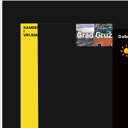
KAMERE
I
VRIJEME
Dub