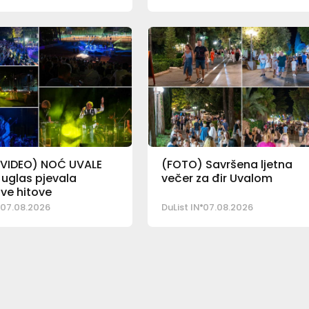
VIDEO) NOĆ UVALE
(FOTO) Savršena ljetna
 uglas pjevala
večer za đir Uvalom
ve hitove
07.08.2026
DuList IN
07.08.2026