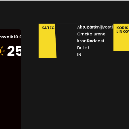
Aktualno
Zanimljivosti
KATEGORIJE
KORIS
LINKO
Crna
Kolumne
10.08.2026.
rovnik
kronika
Podcast
Humidity:
25
°C
DuList
49 %
IN
Pressure:
1014 mb
Wind:
10
Km/h
Clouds:
0%
Visibility: