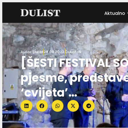
Aktualno
Autor:
Dulist
28.08.2022.
DuList IN
[ŠESTI FESTIVAL SO
pjesme, predstave
‘cvijeta’…