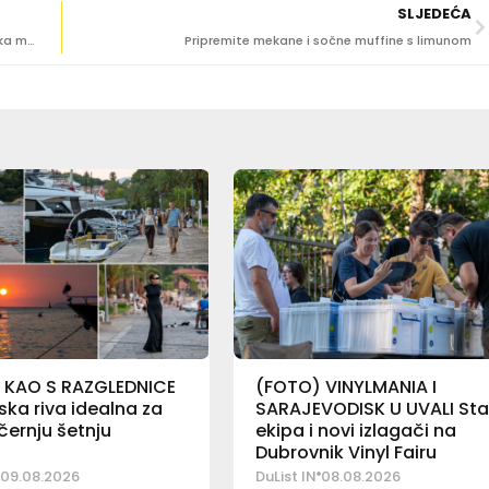
SLJEDEĆA
[ŠAPA TJEDNA] Iako izgleda opasan, Tedo je jedna velika maza!
Pripremite mekane i sočne muffine s limunom
 KAO S RAZGLEDNICE
(FOTO) VINYLMANIA I
ka riva idealna za
SARAJEVODISK U UVALI Sta
ernju šetnju
ekipa i novi izlagači na
Dubrovnik Vinyl Fairu
09.08.2026
DuList IN
08.08.2026