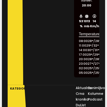
Sunset:
20:00
53
1013
14
%
mb
Km/h
08:00
28
°
/
28
°
11:00
29
°
/
32
°
14:00
30
°
/
31
°
17:00
29
°
/
29
°
20:00
28
°
/
28
°
23:00
27
°
/
27
°
02:00
25
°
/
25
°
05:00
25
°
/
25
°
Aktualno
Zanimljivos
KATEGORIJE
Crna
Kolumne
kronika
Podcast
DuList