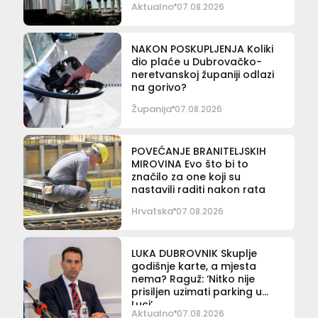
Aktualno
07.08.2026
NAKON POSKUPLJENJA Koliki
dio plaće u Dubrovačko-
neretvanskoj županiji odlazi
na gorivo?
Županija
07.08.2026
POVEĆANJE BRANITELJSKIH
MIROVINA Evo što bi to
značilo za one koji su
nastavili raditi nakon rata
Hrvatska
07.08.2026
LUKA DUBROVNIK Skuplje
godišnje karte, a mjesta
nema? Raguž: ‘Nitko nije
prisiljen uzimati parking u
Luci’
Aktualno
07.08.2026