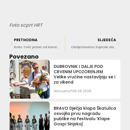
Foto scprt HRT
PRETHODNA
SLJEDEĆA
Roko Tolić jedan od kandidata za direktora aerodroma Crne Gore
Obilježavamo Svjetski dan Crvenog križa i Crvenog polumjeseca!
Povezano
DUBROVNIK I DALJE POD
CRVENIM UPOZORENJEM
Velike vrućine nastavljaju se i
za vikend
Aktualno
08.08.2026
BRAVO Dječja klapa Škatulica
osvojila prvu nagradu
publike na Festivalu ‘Klape
Gospi Sinjskoj’