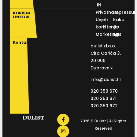
IN
Privatnosti
Impressu
KORISNI
LINKOVI
Uvjeti
Kako
korištenja
do
Marketing
nas
Kontakt
dulist d.o.o.
Ćira Carića 3,
20 000
Dubrovnik
info@dulist.hr
020 350 670
020 350 671
020 350 672
2026 © DuList | All Rights
Reserved