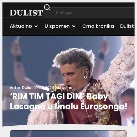
Aktualno
U spomen
Crna kronika
Dulist 
Autor:
Dulist
07.05.2024.
Aktualno
‘RIM TIM TAGI DIM’ Baby
Lasagna u finalu Eurosonga!