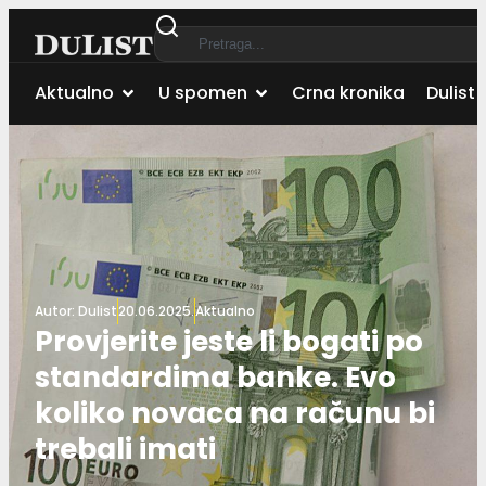
Aktualno
U spomen
Crna kronika
Dulist 
Autor:
Dulist
20.06.2025.
Aktualno
Provjerite jeste li bogati po
standardima banke. Evo
koliko novaca na računu bi
trebali imati