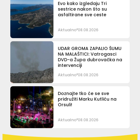
Evo kako izgledaju Tri
sestrice nakon što su
asfaltirane sve ceste
Aktualno
08.08.2026
UDAR GROMA ZAPALIO ŠUMU
NA MALAŠTICI: Vatrogasci
DVD-a Župa dubrovačka na
intervenciji
Aktualno
08.08.2026
Doznajte tko će se sve
pridružiti Marku Kutliću na
Orsuli!
Aktualno
08.08.2026