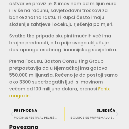
ostvarive provizije. S imovinom od milijun eura
ili više na računu, savjetodavni troškovi za
banke znatno rastu. Ti kupci često imaju
složenije zahtjeve i očekuju rješenja po mjeri.
Svatko tko pripada skupini imućnih već ima
brojne prednosti, a to prije svega uključuje
dostupnoga osobnog financijskog savjetnika.
Prema Focusu, Boston Consulting Group
pretpostavlja da u Njemačkoj ima gotovo
550.000 milijunaša. Rečeno je da postoji samo
oko 3300 superbogatih ljudi s imovinom
većom od 100 milijuna dolara, prenosi
Fenix
magazin
.
PRETHODNA
SLJEDEĆA
POČINJE FESTIVAL PELJEŠKIH OKUSA Sedam dana specijaliteta i vrhunskih vina
BOLNICE SE PRIPREMAJU ZA KONCERT THOMPSONA Traže zdravstvene dobrovoljce, oslobađaju krevete, pojačavaju dežurstva
Povezano