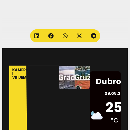
KAMERE
I
VRIJEME
Dubrovn
09.08.2026.
25
°C