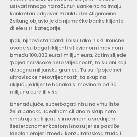
ustvari mnogo na računu? Banke na to imaju
konkretan odgovor. Frankfurter Allgemeine
Zeitung objavio je da njemačke banke klijente
dijele u tri kategorije.
Ipak, njihovi standardi i nisu tako niski. Imućne
osobe su bogati klijenti s likvidnom imovinom
između 100.000 eura i milijun eura. Zatim slijede
‘pojedinci visoke neto vrijednosti’, to su oni koji
dosegnu milijunsku granicu. Tu su i ‘pojedinci
ultravisoke netovrijednosti’, ta skupina
uključuje klijente banaka s imovinom od 30
milijuna eura ili više.
Iznenađujuće, superbogati nisu na vrhu liste
želja banaka. Idealnom ciljanom skupinom
smatraju se klijenti s imovinom u srednjem
šesteroznamenkastom iznosu jer se postiže
idealan omjer između konzultantskog truda i