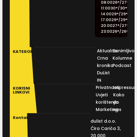
08:00
26
°
/
27
°
11:00
30
°
/
30
°
14:00
29
°
/
29
°
17:00
29
°
/
29
°
20:00
27
°
/
27
°
23:00
26
°
/
26
°
Aktualno
Zanimljivos
KATEGORIJE
Crna
Kolumne
kronika
Podcast
DuList
IN
Privatnosti
Impressu
KORISNI
LINKOVI
Uvjeti
Kako
korištenja
do
Marketing
nas
Kontakt
dulist d.o.o.
Ćira Carića 3,
20 000