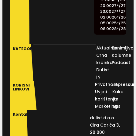
20:00
27
°
/
27
°
23:00
27
°
/
27
°
02:00
26
°
/
26
°
05:00
25
°
/
25
°
08:00
28
°
/
28
°
Aktualno
Zanimljivos
KATEGORIJE
Crna
Kolumne
kronika
Podcast
DuList
IN
Privatnosti
Impressu
KORISNI
LINKOVI
Uvjeti
Kako
korištenja
do
Marketing
nas
Kontakt
dulist d.o.o.
Ćira Carića 3,
20 000