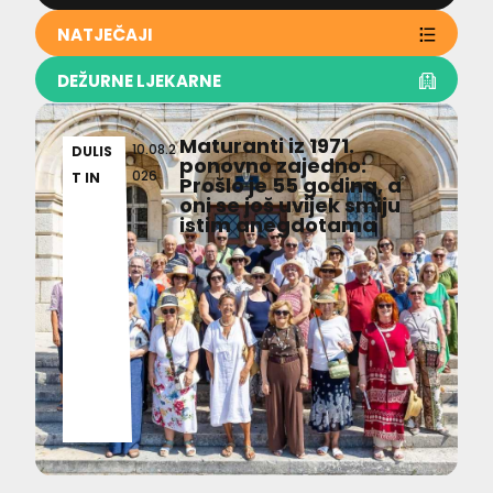
NATJEČAJI
DEŽURNE LJEKARNE
Maturanti iz 1971.
10.08.2
DULIS
ponovno zajedno:
026
T IN
Prošlo je 55 godina, a
oni se još uvijek smiju
istim anegdotama