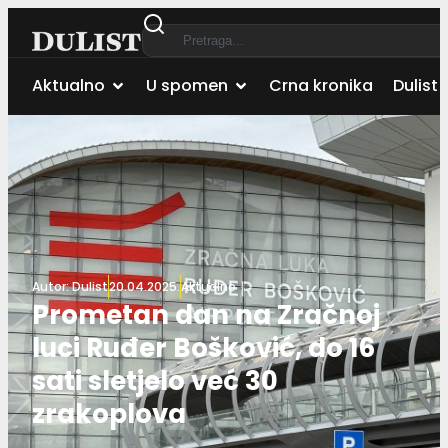
Aktualno
U spomen
Crna kronika
Dulist 
Autor:
Dulist
20.04.2025.
Aktualno
Prometan dan na Zračnoj
luci Ruđer Bošković, do 16
sati sletjelo već 30
zrakoplova