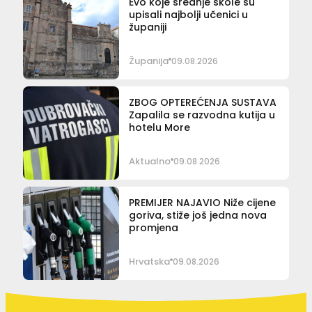
Evo koje srednje škole su
upisali najbolji učenici u
županiji
Županija
09.08.2026
ZBOG OPTEREĆENJA SUSTAVA
Zapalila se razvodna kutija u
hotelu More
Aktualno
09.08.2026
PREMIJER NAJAVIO Niže cijene
goriva, stiže još jedna nova
promjena
Hrvatska
09.08.2026