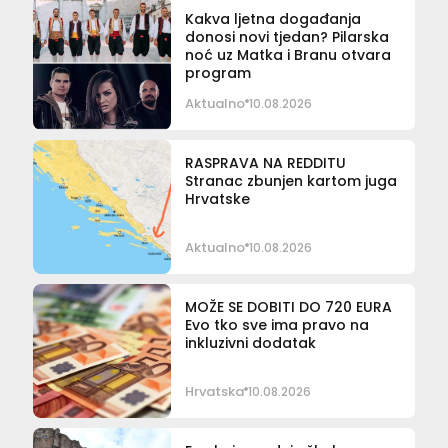
Kakva ljetna događanja
donosi novi tjedan? Pilarska
noć uz Matka i Branu otvara
program
Aktualno
10.08.2026
RASPRAVA NA REDDITU
Stranac zbunjen kartom juga
Hrvatske
Aktualno
10.08.2026
MOŽE SE DOBITI DO 720 EURA
Evo tko sve ima pravo na
inkluzivni dodatak
Hrvatska
10.08.2026