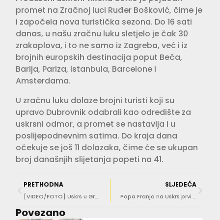
promet na Zračnoj luci Ruđer Bošković, čime je
i započela nova turistička sezona. Do 16 sati
danas, u našu zračnu luku sletjelo je čak 30
zrakoplova, i to ne samo iz Zagreba, već i iz
brojnih europskih destinacija poput Beča,
Barija, Pariza, Istanbula, Barcelone i
Amsterdama.
U zračnu luku dolaze brojni turisti koji su
upravo Dubrovnik odabrali kao odredište za
uskrsni odmor, a promet se nastavlja i u
poslijepodnevnim satima. Do kraja dana
očekuje se još 11 dolazaka, čime će se ukupan
broj današnjih slijetanja popeti na 41.
PRETHODNA
SLJEDEĆA
[VIDEO/FOTO] Uskrs u Gradu uz klapu Kaše i pengana jaja
Papa Franjo na Uskrs prvi put među vjernicima nakon bolesti
Povezano