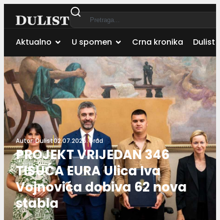
Aktualno
U spomen
Crna kronika
Dulist 
Autor:
Dulist
02.07.2026.
Grad
PROJEKT VRIJEDAN 346
TISUĆA EURA Ulica Iva
Vojnovića dobiva 62 nova
stabla