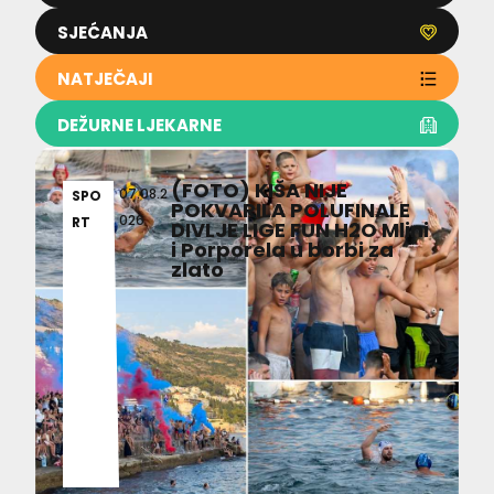
SJEĆANJA
NATJEČAJI
DEŽURNE LJEKARNE
(FOTO) KIŠA NIJE
07.08.2
SPO
POKVARILA POLUFINALE
026
RT
DIVLJE LIGE FUN H2O Mlini
i Porporela u borbi za
zlato