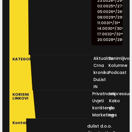
23:00
26
°
/
29
°
02:00
25
°
/
27
°
05:00
26
°
/
26
°
08:00
29
°
/
29
°
11:00
31
°
/
31
°
14:00
30
°
/
30
°
17:00
32
°
/
32
°
20:00
28
°
/
28
°
Aktualno
Zanimljivos
KATEGORIJE
Crna
Kolumne
kronika
Podcast
DuList
IN
Privatnosti
Impressu
KORISNI
LINKOVI
Uvjeti
Kako
korištenja
do
Marketing
nas
Kontakt
dulist d.o.o.