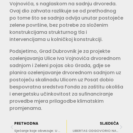
Vojnovića, s naglaskom na sadnju drvoreda.
Ovaj dio zahvata razlikuje se od prethodnog
po tome što se sadnja odvija unutar postojeće
zelene površine, bez potrebe za složenim
konstrukcijama strukturnog tla i
intervencijama u kolničkoj konstrukciji.
Podsjetimo, Grad Dubrovnik je za projekte
ozelenjavanja Ulice Iva Vojnovića drvorednom
sadnjom i Zeleni pojas oko Grada, gdje se
planira ozelenjavanje drvorednom sadnjom uz
postojeću skalinadu Ulicom uz Posat dobio
bespovratna sredstva Fonda za zaštitu okoliša
i energetsku učinkovitost za sufinanciranje
provedbe mjera prilagodbe klimatskim
promjenama.
PRETHODNA
SLJEDEĆA
Sjećanje koje obvezuje: U Trstenom odana počast hrvatskim braniteljima
LIBERTAS ODGOVORIO NA PRITUŽBE PUTNIKA Zbog programske greške objavljen netočan vozni red