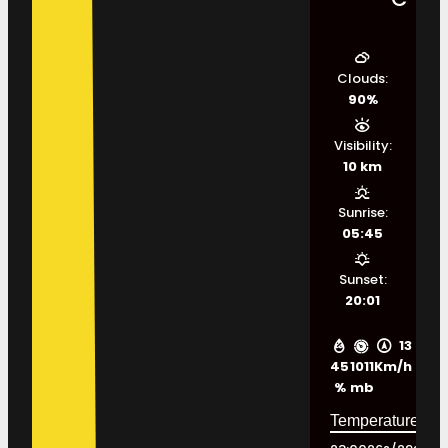
Clouds:
90%
Visibility:
10 km
Sunrise:
05:45
Sunset:
20:01
13
45
1011
Km/h
%
mb