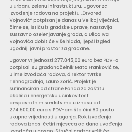
u urbanu zelenu infrastrukturu. Ugovor za
izvođenje radova na projektu „Drvored
Vojnović“ potpisan je danas u Velikoj vijećnici,
čime se, ističu iz gradske uprave, nastavlja
sustavno ozelenjavanje grada, a Ulica Iva
Vojnovića dobit će više hlada, ljepši izgled i
ugodniji javni prostor za građane.
Ugovor vrijednosti 277.045,00 eura bez PDV-a
potpisali su gradonačelnik Mato Franković te,
u ime izvođača radova, direktor tvrtke
Tehnogradnja, Lauro Zorić. Projekt je
sufinanciran od strane Fonda za zaštitu
okoliša i energetsku učinkovitost
bespovratnim sredstvima u iznosu od
274.500,00 eura s PDV-om što čini 80 posto
ukupne vrijednosti ulaganja. Rok izvođenja
radova iznosi četiri mjeseca od dana uvođenja
izvođača u posao. Stručni nadzor vršit će