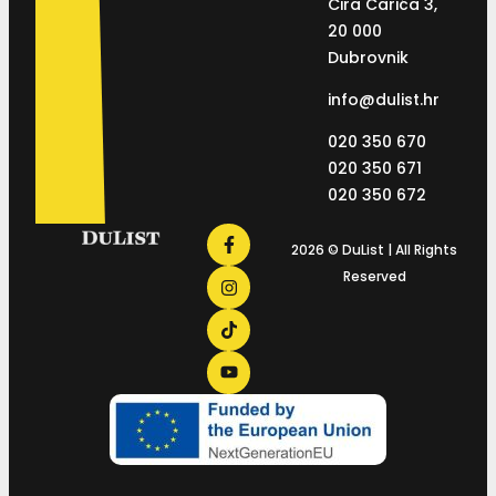
Ćira Carića 3,
20 000
Dubrovnik
info@dulist.hr
020 350 670
020 350 671
020 350 672
2026 © DuList | All Rights
Reserved