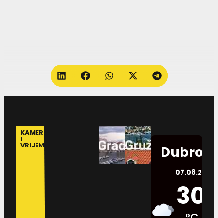
KAMERE
I
VRIJEME
Dubrovn
07.08.2026.
30
°C