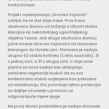
tvrtka Entasis.
Projekt ozelenjavanja „Drvored Vojnović“
odvijat će se duž dvije trase. Prva trasa
obuhvaća dionicu od križanja s Ulicom Marka
Marojice do nekadašnjeg ugostiteljskog
objekta Teatar, dok druga obuhvaća dionicu
južne strane Ulice Iva Vojnovića od restorana
Marangun do Hotela Lero. Planirana je sadnja
ukupno 62 stabla košćela (Celtis australis), 31
u jednoj zoni, a 31 u drugoj zoni. U obje zone
planira se nova sadnja bez uklanjanja
zatečene vegetacije budući da su sva
evidentirana stabla ocijenjena kao prikladna
za revitalizaciju, što potvrđuje njihov potencijal
za daljnje očuvanje u prostoru uz
odgovarajuće mjere njege.
Na prvoj dionici predviđena je sadnja drvoreda