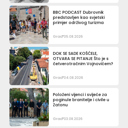
BBC PODCAST Dubrovnik
predstavljen kao svjetski
primjer održivog turizma
Grad
05.08.2026
DOK SE SADE KOŠĆELE,
OTVARA SE PITANJE Što je s
četverotračnim Vojnovićem?
Grad
04.08.2026
Položeni vijenci i svijeće za
poginule branitelje i civile u
Zatonu
Grad
03.08.2026