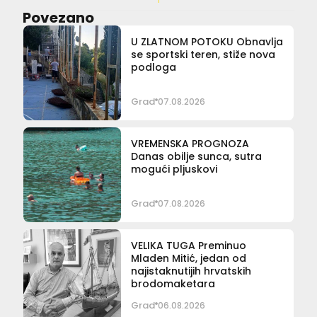
Povezano
U ZLATNOM POTOKU Obnavlja
se sportski teren, stiže nova
podloga
Grad
07.08.2026
VREMENSKA PROGNOZA
Danas obilje sunca, sutra
mogući pljuskovi
Grad
07.08.2026
VELIKA TUGA Preminuo
Mladen Mitić, jedan od
najistaknutijih hrvatskih
brodomaketara
Grad
06.08.2026