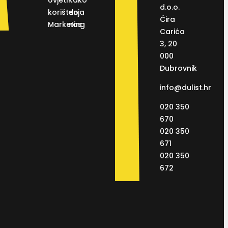
Uvjeti
Kako
d.o.o.
korištenja
do
Ćira
Marketing
nas
Carića
3, 20
000
Dubrovnik
info@dulist.hr
020 350
670
020 350
671
020 350
672