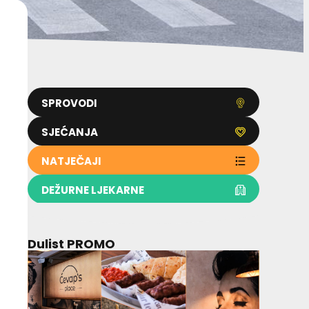
SPROVODI
SJEĆANJA
NATJEČAJI
DEŽURNE LJEKARNE
Dulist PROMO