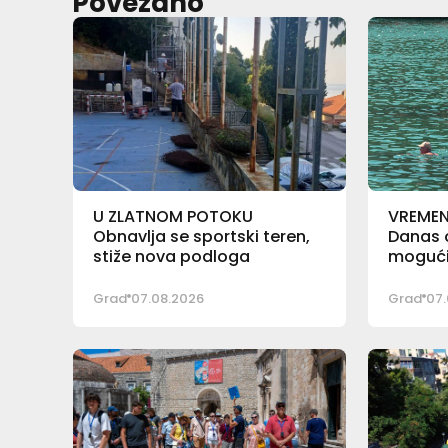
Povezano
U ZLATNOM POTOKU
VREME
Obnavlja se sportski teren,
Danas o
stiže nova podloga
mogući 
Grad
07.08.2026
Grad
07.