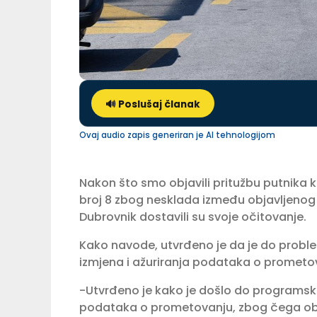
🔊 Poslušaj članak
Ovaj audio zapis generiran je AI tehnologijom
Nakon što smo objavili pritužbu putnika koj
broj 8 zbog nesklada između objavljenog 
Dubrovnik dostavili su svoje očitovanje.
Kako navode, utvrđeno je da je do prob
izmjena i ažuriranja podataka o prometo
-Utvrđeno je kako je došlo do programske
podataka o prometovanju, zbog čega obja