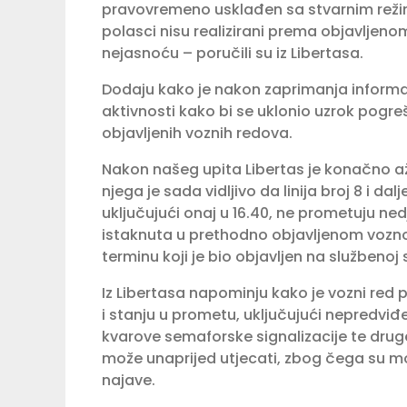
pravovremeno usklađen sa stvarnim rež
polasci nisu realizirani prema objavljen
nejasnoću – poručili su iz Libertasa.
Dodaju kako je nakon zaprimanja informa
aktivnosti kako bi se uklonio uzrok pogr
objavljenih voznih redova.
Nakon našeg upita Libertas je konačno ažur
njega je sada vidljivo da linija broj 8 i d
uključujući onaj u 16.40, ne prometuju n
istaknuta u prethodno objavljenom vozno
terminu koji je bio objavljen na službenoj s
Iz Libertasa napominju kako je vozni re
i stanju u prometu, uključujući nepredvi
kvarove semaforske signalizacije te druge
može unaprijed utjecati, zbog čega su 
najave.