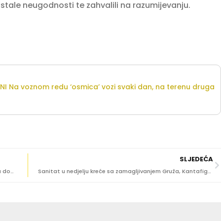
astale neugodnosti te zahvalili na razumijevanju.
NI Na voznom redu ‘osmica’ vozi svaki dan, na terenu druga
SLJEDEĆA
PROJEKT VRIJEDAN 346 TISUĆA EURA Ulica Iva Vojnovića dobiva 62 nova stabla
Sanitat u nedjelju kreće sa zamagljivanjem Gruža, Kantafiga, Šipčina i Nuncijate