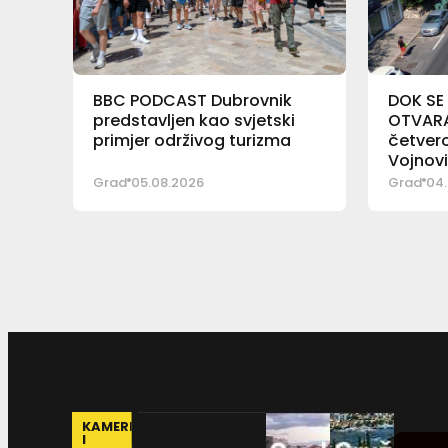
BBC PODCAST Dubrovnik
DOK SE
predstavljen kao svjetski
OTVARA 
primjer održivog turizma
četver
Vojnov
Grad
05.08.2026
Grad
04.
KAMERE
I