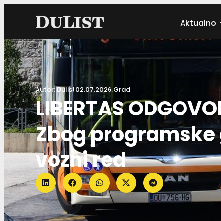
Aktualno
Autor:
Dulist
02.07.2026.
Grad
LIBERTAS ODGOVOR
Zbog programske 
vozni red