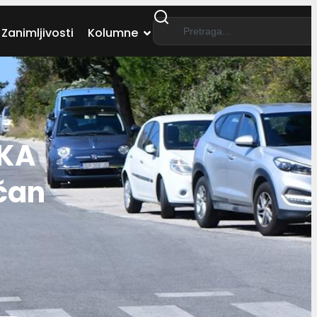
Zanimljivosti
Kolumne
IKA
čan