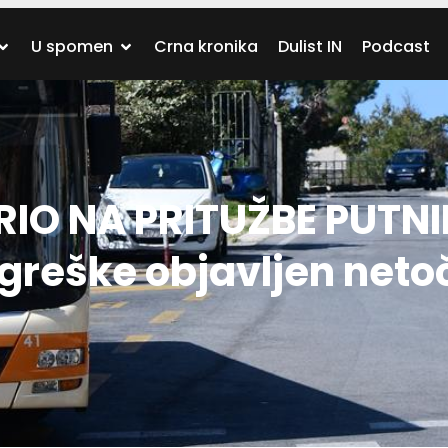
U spomen
Crna kronika
Dulist IN
Podcast
IO NA PRITUŽBE PUTN
greške objavljen neto