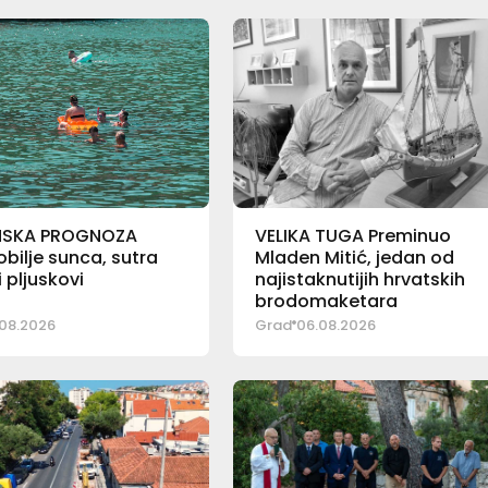
NSKA PROGNOZA
VELIKA TUGA Preminuo
bilje sunca, sutra
Mladen Mitić, jedan od
pljuskovi
najistaknutijih hrvatskih
brodomaketara
08.2026
Grad
06.08.2026