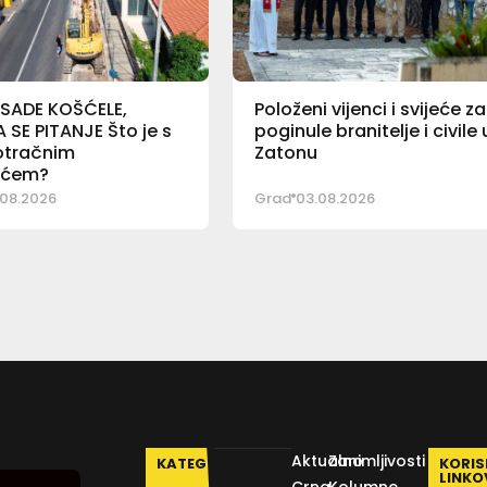
 SADE KOŠĆELE,
Položeni vijenci i svijeće za
SE PITANJE Što je s
poginule branitelje i civile 
otračnim
Zatonu
ićem?
08.2026
Grad
03.08.2026
Aktualno
Zanimljivosti
KATEGORIJE
KORIS
LINKO