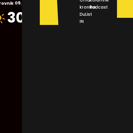
Crna
Kolumne
09.08.2026.
rovnik
kronika
Podcast
Humidity:
30
°C
DuList
46 %
IN
Pressure:
1015 mb
Wind:
4
Km/h
Clouds:
0%
Visibility:
10 km
Sunrise:
05:47