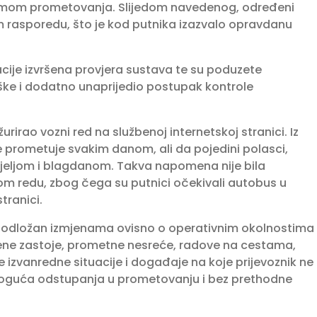
imom prometovanja. Slijedom navedenog, određeni
om rasporedu, što je kod putnika izazvalo opravdanu
cije izvršena provjera sustava te su poduzete
eške i dodatno unaprijedio postupak kontrole
irao vozni red na službenoj internetskoj stranici. Iz
alje prometuje svakim danom, ali da pojedini polasci,
edjeljom i blagdanom. Takva napomena nije bila
m redu, zbog čega su putnici očekivali autobus u
tranici.
d podložan izmjenama ovisno o operativnim okolnostima
đene zastoje, prometne nesreće, radove na cestama,
 izvanredne situacije i događaje na koje prijevoznik ne
moguća odstupanja u prometovanju i bez prethodne