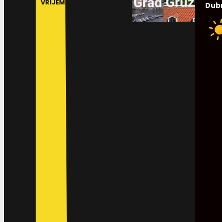
VRIJEME
Dub