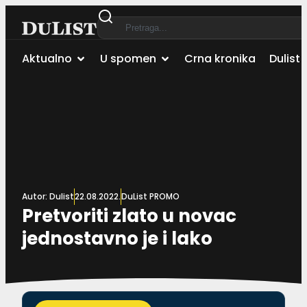
Aktualno
U spomen
Crna kronika
Dulist 
Autor:
Dulist
22.08.2022.
DuList PROMO
Pretvoriti zlato u novac
jednostavno je i lako