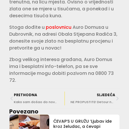
trenutna, na licu mjesta. Ovisno o vrijednosti
zlata one se mjere u tisućama, a ponekad i u
desecima tisuća kuna.
Stoga dođite u
poslovnicu
Auro Domusa u
Dubrovnik, na adresi Obala Stjepana Radića 3,
donesite svoje zlato na besplatnu procjenu i
pretvorite ga u novac!
Zbog velikog interesa građana, Auro Domus
ima i besplatni info-telefon, pa se sve
informacije mogu dobiti pozivom na 0800 73
72.
PRETHODNA
SLJEDEĆA
Kako sam došao do novca uz zalog zlata
NE PROPUSTITE! Detour na plaži Copacabana
Povezano
ĆEVAP’S U GRUŽU ‘Ljubav ide
kroz želudac, a ćevapi