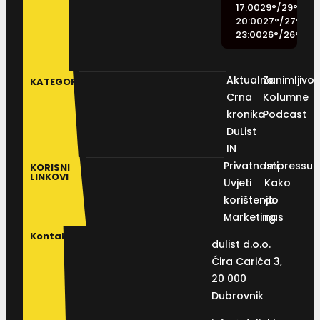
17:00
29
°
/
29
°
20:00
27
°
/
27
°
23:00
26
°
/
26
°
Aktualno
Zanimljivos
KATEGORIJE
Crna
Kolumne
kronika
Podcast
DuList
IN
Privatnosti
Impressu
KORISNI
LINKOVI
Uvjeti
Kako
korištenja
do
Marketing
nas
Kontakt
dulist d.o.o.
Ćira Carića 3,
20 000
Dubrovnik