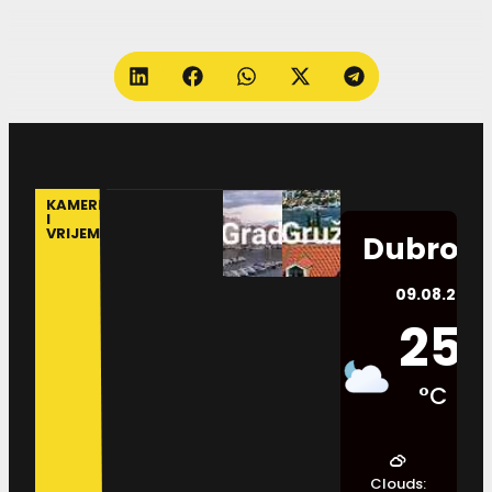
KAMERE
I
VRIJEME
Dubrovn
09.08.2026.
25
°C
Clouds: