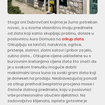
Stoga oni Dubrovčani kojima je žurno potreban
novac, a u svome vlasništvu imaju predmete
od zlata koji samo skupljaju prašinu, dolaze u
poslovnicu Auro Domusa na
otkup zlata
.
Otkupljuju se lančići, narukvice, ogrlice,
prstenje, zlatnici, zlatni satovi i pribor za jelo,
zubno zlato… Otkupne cijene usklađene su s
burzovnim kretanjima cijene zlata što znači da
je u svakom trenutku moguće dobiti
maksimalni iznos kuna za svaki gram zlata koji
je donesen na prodaju. Neobavezujućoj ponudi
za otkup prethodi besplatna procjena mase i
čistoće zlatnog predmeta, koju u poslovnici
vrše profesionalno obučeni djelatnici. Na
zadovoljstvo klijenata, isplata gotovine je