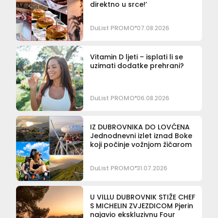
direktno u srce!’
DuList PROMO
07.08.2026
Vitamin D ljeti – isplati li se
uzimati dodatke prehrani?
DuList PROMO
06.08.2026
IZ DUBROVNIKA DO LOVĆENA
Jednodnevni izlet iznad Boke
koji počinje vožnjom žičarom
DuList PROMO
31.07.2026
U VILLU DUBROVNIK STIŽE CHEF
S MICHELIN ZVJEZDICOM Pjerin
najavio ekskluzivnu Four