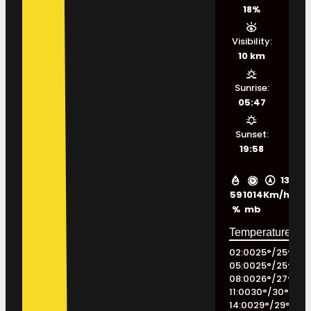
18%
Visibility:
10 km
Sunrise:
05:47
Sunset:
19:58
13
59
1014
Km/h
%
mb
02:00
25
°
/
25
°
05:00
25
°
/
25
°
08:00
26
°
/
27
°
11:00
30
°
/
30
°
14:00
29
°
/
29
°