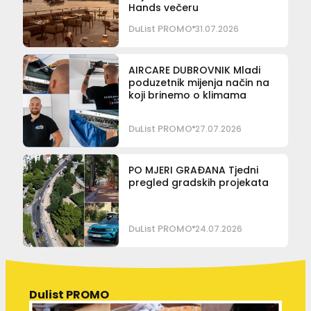
Hands večeru
DuList PROMO
31.07.2026
AIRCARE DUBROVNIK Mladi
poduzetnik mijenja način na
koji brinemo o klimama
DuList PROMO
27.07.2026
PO MJERI GRAĐANA Tjedni
pregled gradskih projekata
DuList PROMO
24.07.2026
Dulist PROMO