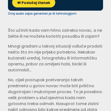
🔊 Poslušaj članak
Ovaj audio zapis generiran je AI tehnologijom
Što učiniti kada vam hitno zatreba novac, a ne
želite ili ne možete koristiti posudbu ili zajam?
Mnogi građani u takvoj situaciji odluče prodati
nešto što im nije prijeko potrebno. Nekakav
kućanski uređaj, fotografsku ili informatičku
opremu, pribor za omiljeni hobi, bicikl ili
automobil…
No, cijeli postupak pretvaranja takvih
predmeta u gotov novac može biti prilično
dugotrajan i mukotrpan proces. To je posebno
velik problem u slučajevima kada nam
gotovina treba odmah. Nasuprot tome zlatni
nakit odnosno bilo kakve predmete od zlata