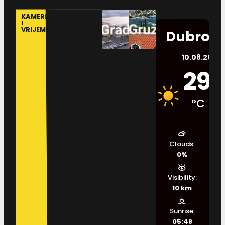
KAMERE
I
VRIJEME
Dubrovn
10.08.2026.
29
°C
Clouds:
0%
Visibility:
10 km
Sunrise:
05:48