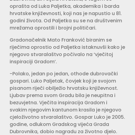
oprašta od Luka Paljetka, akademika i barda
hrvatske književnosti, koji nas je napustio u 81.
godini života. Od Paljetka su se na društvenim
mrežama oprostili i brojni političari.
Gradonačelnik Mato Franković biranim se
riječima oprostio od Paljetka istaknuvši kako je
njegovo stvaralaštvo počivalo na ‘vječitoj
inspiraciji Gradom’.
-Polako, jedan po jedan, othode dubrovački
gospari. Luko Paljetak, čovjek koji je svojom
pisanom riječi obilježio hrvatsku književnost.
Ljubav prema svom Gradu bila je neupitna i
bezuvjetna. Vječita inspiracija Gradom i
svakim njegovim kantunom krasila je njegovo
cjeloživotno stvaralaštvo. Gospar Luko je 2005.
godine, odlukom Gradskog vijeća Grada
Dubrovnika, dobio nagradu za životno djelo.