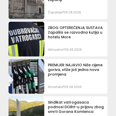
Županija
09.08.2026
ZBOG OPTEREĆENJA SUSTAVA
Zapalila se razvodna kutija u
hotelu More
Aktualno
09.08.2026
PREMIJER NAJAVIO Niže cijene
goriva, stiže još jedna nova
promjena
Hrvatska
09.08.2026
Sindikat vatrogasaca
podnosi DORH-u prijavu zbog
smrti Gorana Komlenca