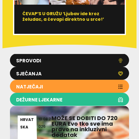
ĆEVAP’S U GRUŽU ‘Ljubav ide kroz
V
želudac, a ćevapi direktno u srce!’
d
SPROVODI
SJEĆANJA
NATJEČAJI
DEŽURNE LJEKARNE
MOŽE SE DOBITI DO 720
10.08.2
HRVAT
EURA Evo tko sve ima
026
SKA
pravo na inkluzivni
dodatak