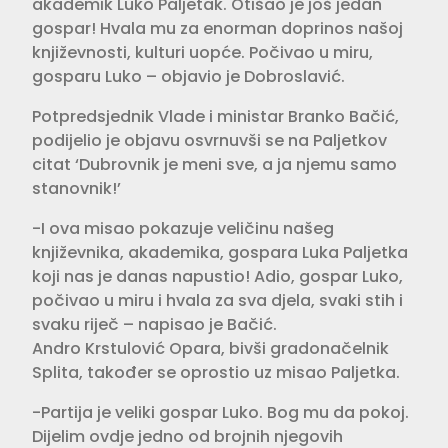
akademik Luko Paljetak. Otišao je još jedan
gospar! Hvala mu za enorman doprinos našoj
književnosti, kulturi uopće. Počivao u miru,
gosparu Luko – objavio je Dobroslavić.
Potpredsjednik Vlade i ministar Branko Bačić,
podijelio je objavu osvrnuvši se na Paljetkov
citat ‘Dubrovnik je meni sve, a ja njemu samo
stanovnik!’
-I ova misao pokazuje veličinu našeg
književnika, akademika, gospara Luka Paljetka
koji nas je danas napustio! Adio, gospar Luko,
počivao u miru i hvala za sva djela, svaki stih i
svaku riječ – napisao je Bačić.
Andro Krstulović Opara, bivši gradonačelnik
Splita, također se oprostio uz misao Paljetka.
-Partija je veliki gospar Luko. Bog mu da pokoj.
Dijelim ovdje jedno od brojnih njegovih