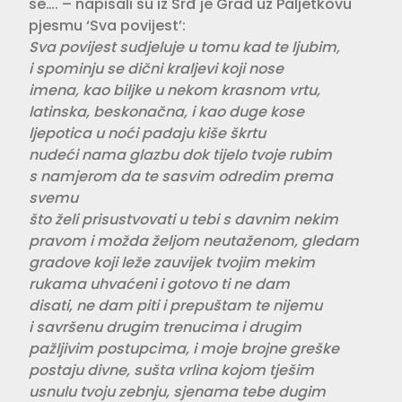
se…. – napisali su iz Srđ je Grad uz Paljetkovu
pjesmu ‘Sva povijest’:
Sva povijest sudjeluje u tomu kad te ljubim,
i spominju se dični kraljevi koji nose
imena, kao biljke u nekom krasnom vrtu,
latinska, beskonačna, i kao duge kose
ljepotica u noći padaju kiše škrtu
nudeći nama glazbu dok tijelo tvoje rubim
s namjerom da te sasvim odredim prema
svemu
što želi prisustvovati u tebi s davnim nekim
pravom i možda željom neutaženom, gledam
gradove koji leže zauvijek tvojim mekim
rukama uhvaćeni i gotovo ti ne dam
disati, ne dam piti i prepuštam te nijemu
i savršenu drugim trenucima i drugim
pažljivim postupcima, i moje brojne greške
postaju divne, sušta vrlina kojom tješim
usnulu tvoju zebnju, sjenama tebe dugim