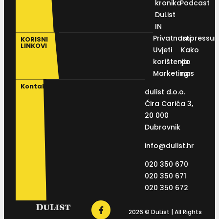
kronika
Podcast
DuList
IN
Privatnosti
Impressu
KORISNI
LINKOVI
Uvjeti
Kako
korištenja
do
Marketing
nas
Kontakt
dulist d.o.o.
Ćira Carića 3,
20 000
Dubrovnik
info@dulist.hr
020 350 670
020 350 671
020 350 672
2026 © DuList | All Rights