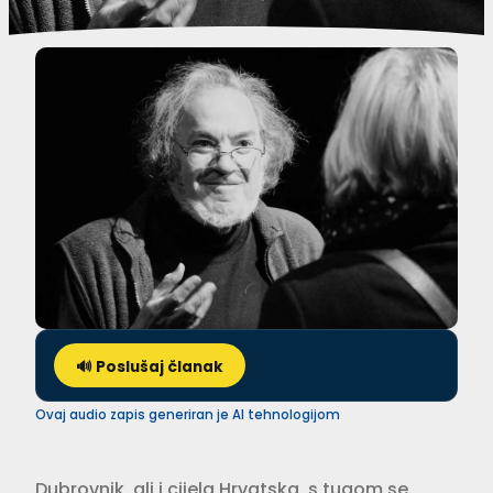
🔊 Poslušaj članak
Ovaj audio zapis generiran je AI tehnologijom
Dubrovnik, ali i cijela Hrvatska, s tugom se