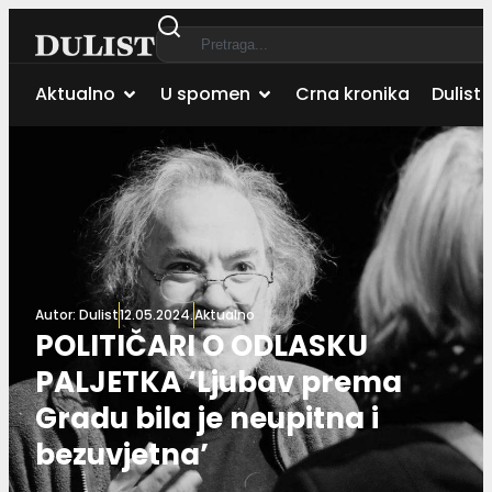
Aktualno
U spomen
Crna kronika
Dulist 
Autor:
Dulist
12.05.2024.
Aktualno
POLITIČARI O ODLASKU
PALJETKA ‘Ljubav prema
Gradu bila je neupitna i
bezuvjetna’