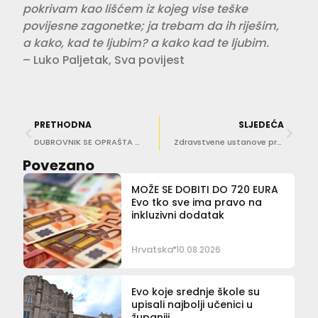
pokrivam kao lišćem iz kojeg vise teške
povijesne zagonetke; ja trebam da ih riješim,
a kako, kad te ljubim? a kako kad te ljubim.
– Luko Paljetak, Sva povijest
PRETHODNA
SLJEDEĆA
DUBROVNIK SE OPRAŠTA OD GOSPARA LUKA ‘Vratio se u svoj svijet, sav od snova, mašte i igre…’
Zdravstvene ustanove pregovarat će s HZZO-om o cijenama usluga
Povezano
MOŽE SE DOBITI DO 720 EURA
Evo tko sve ima pravo na
inkluzivni dodatak
Hrvatska
10.08.2026
Evo koje srednje škole su
upisali najbolji učenici u
županiji