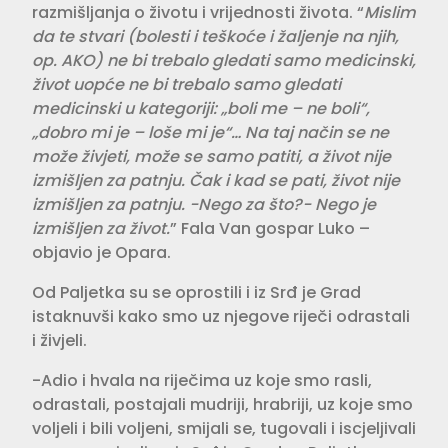
razmišljanja o životu i vrijednosti života. “
Mislim
da te stvari (bolesti i teškoće i žaljenje na njih,
op. AKO) ne bi trebalo gledati samo medicinski,
život uopće ne bi trebalo samo gledati
medicinski u kategoriji: „boli me – ne boli“,
„dobro mi je – loše mi je“… Na taj način se ne
može živjeti, može se samo patiti, a život nije
izmišljen za patnju. Čak i kad se pati, život nije
izmišljen za patnju.
-Nego za što?-
Nego je
izmišljen za život.
” Fala Van gospar Luko –
objavio je Opara.
Od Paljetka su se oprostili i iz Srđ je Grad
istaknuvši kako smo uz njegove riječi odrastali
i živjeli.
-Adio i hvala na riječima uz koje smo rasli,
odrastali, postajali mudriji, hrabriji, uz koje smo
voljeli i bili voljeni, smijali se, tugovali i iscjeljivali