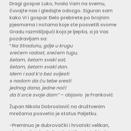
Dragi gospar Luko, hvala Vam na svemu,
čuvajte nas i gledajte odozgo. Siguran sam
kako Vi i gospar Đelo prebirete po brojnim
pjesmama i notama koje ste posvetili svome
Gradu razmišljajući koja je ljepša, a ja Vas
pozdravljam sa:
“
Na Stradunu, gdje u krugu
srećem radost, srećem tugu,
šetam, šetam svaki sat,
šetam, šetam svaki dan.
Idem i sad k’o bez svijesti
s nadom da ću tebe sresti
jednog dana, jedne noći
da ti srce svoje dam”
– objavio je Franković
Župan Nikola Dobroslavić na društvenim
mrežama posvetio je status Paljetku.
-Preminuo je dubrovački i hrvatski velikan,