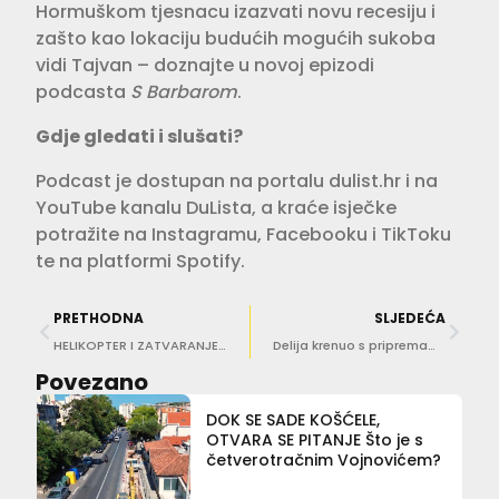
Hormuškom tjesnacu izazvati novu recesiju i
zašto kao lokaciju budućih mogućih sukoba
vidi Tajvan – doznajte u novoj epizodi
podcasta
S Barbarom
.
Gdje gledati i slušati?
Podcast je dostupan na portalu dulist.hr i na
YouTube kanalu DuLista, a kraće isječke
potražite na Instagramu, Facebooku i TikToku
te na platformi Spotify.
PRETHODNA
SLJEDEĆA
HELIKOPTER I ZATVARANJE JEDNOG PROMETNOG TRAKA Na Srđu počinje montaža zaštitnih barijera
Delija krenuo s pripremama za novi UFC nastup, spominje se Johnny Walker
Povezano
DOK SE SADE KOŠĆELE,
OTVARA SE PITANJE Što je s
četverotračnim Vojnovićem?