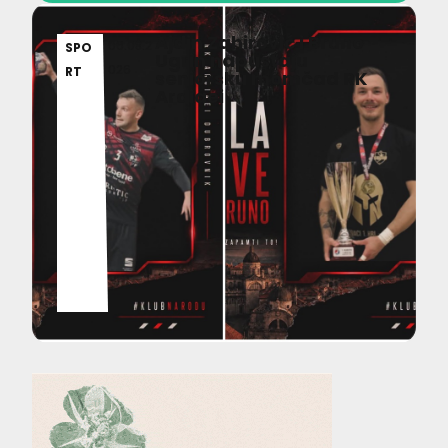
Ajdin Zahirović i Bruno
06.08.2
SPO
Ugrin napuštaju
026
RT
seniorsku momčad RK
Ardiaei