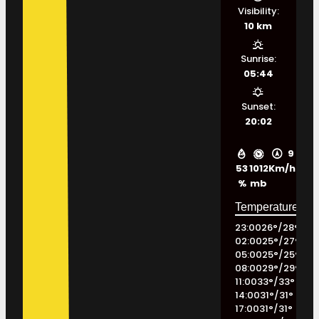
Visibility:
10 km
Sunrise:
05:44
Sunset:
20:02
9
53
1012
Km/h
%
mb
23:00
26
°
/
28
°
02:00
25
°
/
27
°
05:00
25
°
/
25
°
08:00
29
°
/
29
°
11:00
33
°
/
33
°
14:00
31
°
/
31
°
17:00
31
°
/
31
°