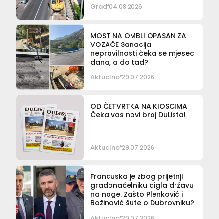
Grad
04.08.2026
MOST NA OMBLI OPASAN ZA
VOZAČE Sanacija
nepravilnosti čeka se mjesec
dana, a do tad?
Aktualno
29.07.2026
OD ČETVRTKA NA KIOSCIMA
Čeka vas novi broj DuLista!
Aktualno
29.07.2026
Francuska je zbog prijetnji
gradonačelniku digla državu
na noge. Zašto Plenković i
Božinović šute o Dubrovniku?
Aktualno
29.07.2026