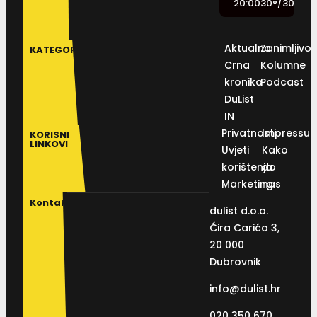
20:00
30
°
/
30
°
Aktualno
Zanimljivos
KATEGORIJE
Crna
Kolumne
kronika
Podcast
DuList
IN
Privatnosti
Impressu
KORISNI
LINKOVI
Uvjeti
Kako
korištenja
do
Marketing
nas
Kontakt
dulist d.o.o.
Ćira Carića 3,
20 000
Dubrovnik
info@dulist.hr
020 350 670