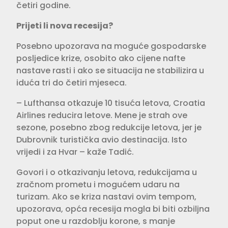
četiri godine.
Prijeti li nova recesija?
Posebno upozorava na moguće gospodarske
posljedice krize, osobito ako cijene nafte
nastave rasti i ako se situacija ne stabilizira u
iduća tri do četiri mjeseca.
– Lufthansa otkazuje 10 tisuća letova, Croatia
Airlines reducira letove. Mene je strah ove
sezone, posebno zbog redukcije letova, jer je
Dubrovnik turistička avio destinacija. Isto
vrijedi i za Hvar – kaže Tadić.
Govori i o otkazivanju letova, redukcijama u
zračnom prometu i mogućem udaru na
turizam. Ako se kriza nastavi ovim tempom,
upozorava, opća recesija mogla bi biti ozbiljna
poput one u razdoblju korone, s manje