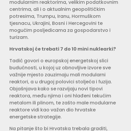
modularnim reaktorima, velikim podatkovnim
centrima, ali i o aktualnim geopolitičkim
potresima, Trumpu, Iranu, Hormuškom
tjesnacu, Ukrajini, Bosni i Hercegovini te
mogućim posljedicama za gospodarstvo i
turizam.
Hrvatskoj će trebati 7 do 10 mini nuklearki?
Tadić govori o europskoj energetskoj slici
budućnosti, u kojoj uz obnovljive izvore sve
važnije mjesto zauzimaju mali modularni
reaktori, a u drugoj polovici stoljeća i fuzija.
Objašnjava kako se razvijaju novi tipovi
reaktora, među njima i oni hlađeni tekućim
metalom ili plinom, te zašto male modularne
reaktore vidi kao važan dio hrvatske
energetske strategije.
Na pitanje što bi Hrvatska trebala graditi,