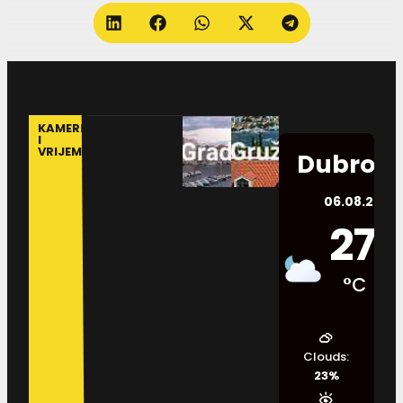
KAMERE
I
VRIJEME
Dubrovn
06.08.2026.
27
°C
Clouds:
23%