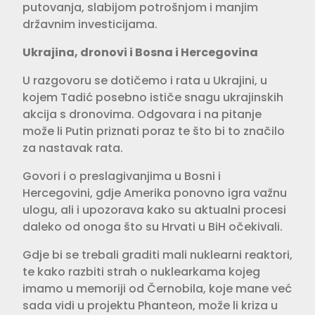
putovanja, slabijom potrošnjom i manjim
državnim investicijama.
Ukrajina, dronovi i Bosna i Hercegovina
U razgovoru se dotičemo i rata u Ukrajini, u
kojem Tadić posebno ističe snagu ukrajinskih
akcija s dronovima. Odgovara i na pitanje
može li Putin priznati poraz te što bi to značilo
za nastavak rata.
Govori i o preslagivanjima u Bosni i
Hercegovini, gdje Amerika ponovno igra važnu
ulogu, ali i upozorava kako su aktualni procesi
daleko od onoga što su Hrvati u BiH očekivali.
Gdje bi se trebali graditi mali nuklearni reaktori,
te kako razbiti strah o nuklearkama kojeg
imamo u memoriji od Černobila, koje mane već
sada vidi u projektu Phanteon, može li kriza u