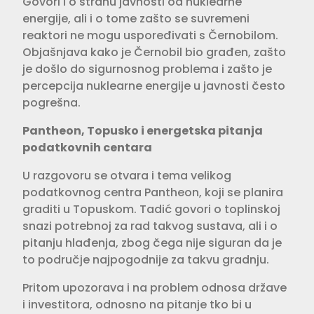
Govori i o strahu javnosti od nuklearne
energije, ali i o tome zašto se suvremeni
reaktori ne mogu uspoređivati s Černobilom.
Objašnjava kako je Černobil bio građen, zašto
je došlo do sigurnosnog problema i zašto je
percepcija nuklearne energije u javnosti često
pogrešna.
Pantheon, Topusko i energetska pitanja
podatkovnih centara
U razgovoru se otvara i tema velikog
podatkovnog centra Pantheon, koji se planira
graditi u Topuskom. Tadić govori o toplinskoj
snazi potrebnoj za rad takvog sustava, ali i o
pitanju hlađenja, zbog čega nije siguran da je
to područje najpogodnije za takvu gradnju.
Pritom upozorava i na problem odnosa države
i investitora, odnosno na pitanje tko bi u