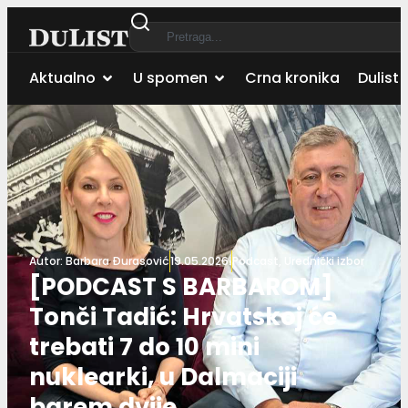
Aktualno
U spomen
Crna kronika
Dulist 
Autor:
Barbara Đurasović
19.05.2026.
Podcast
,
Urednički izbor
[PODCAST S BARBAROM]
Tonči Tadić: Hrvatskoj će
trebati 7 do 10 mini
nuklearki, u Dalmaciji
barem dvije