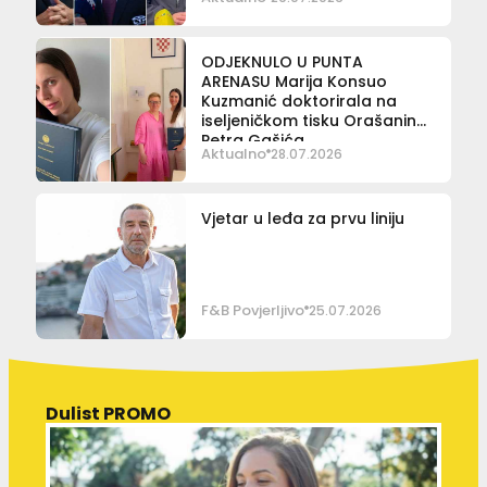
ODJEKNULO U PUNTA
ARENASU Marija Konsuo
Kuzmanić doktorirala na
iseljeničkom tisku Orašanina
Petra Gašića
Aktualno
28.07.2026
Vjetar u leđa za prvu liniju
F&B Povjerljivo
25.07.2026
Dulist PROMO