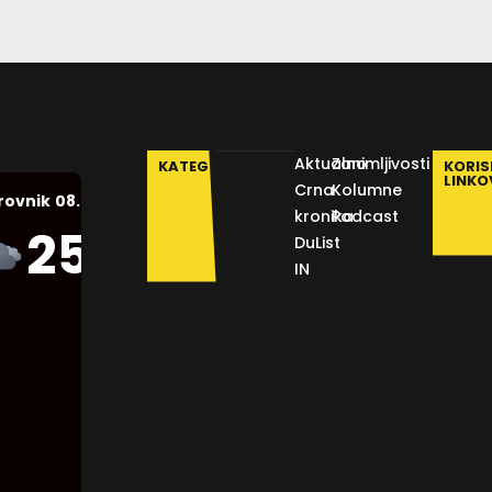
Aktualno
Zanimljivosti
KATEGORIJE
KORIS
LINKO
Crna
Kolumne
08.08.2026.
rovnik
kronika
Podcast
Humidity:
25
°C
DuList
46 %
IN
Pressure:
1012 mb
Wind:
16
Km/h
Clouds:
75%