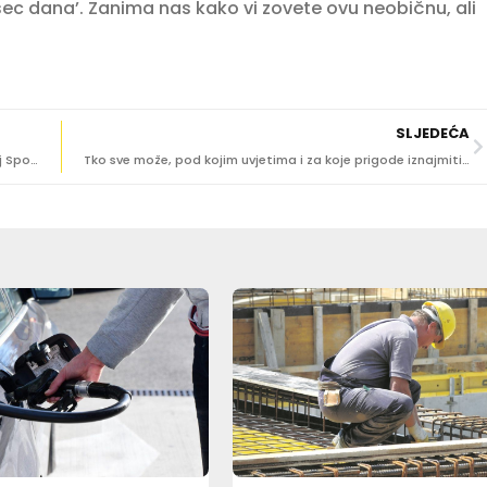
ec dana’. Zanima nas kako vi zovete ovu neobičnu, ali
SLJEDEĆA
Ravnateljica i mama slavljenice: Svi mogu iznajmiti atrij Sponze, račun sam uredno dobila i platila
Tko sve može, pod kojim uvjetima i za koje prigode iznajmiti atrij Sponze?