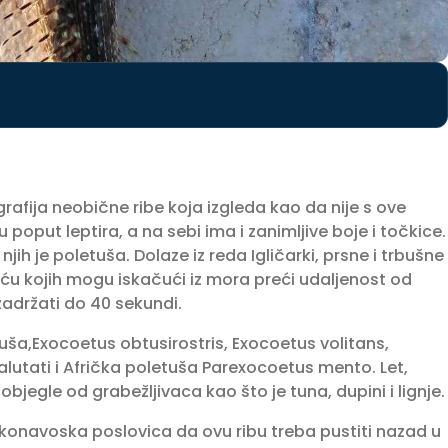
rafija neobične ribe koja izgleda kao da nije s ove
ju poput leptira, a na sebi ima i zanimljive boje i točkice.
njih je poletuša. Dolaze iz reda Igličarki, prsne i trbušne
moću kojih mogu iskačući iz mora preći udaljenost od
zadržati do 40 sekundi.
juša,Exocoetus obtusirostris, Exocoetus volitans,
alutati i Afrička poletuša Parexocoetus mento. Let,
pobjegle od grabežljivaca kao što je tuna, dupini i lignje.
konavoska poslovica da ovu ribu treba pustiti nazad u