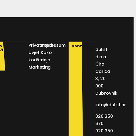
Privatnosti
Impressum
NI
Kontakt
dulist
VI
Uvjeti
Kako
d.o.o.
korištenja
do
Ćira
Marketing
nas
Carića
3, 20
000
Dubrovnik
info@dulist.hr
020 350
670
020 350