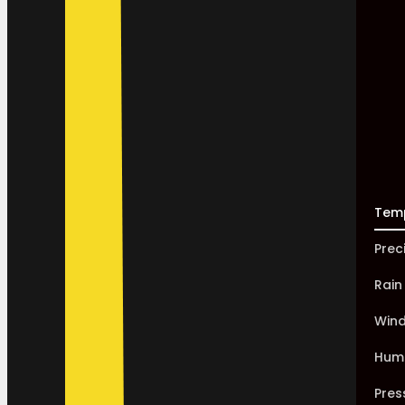
Tem
Prec
Rain
Win
Humi
Pres