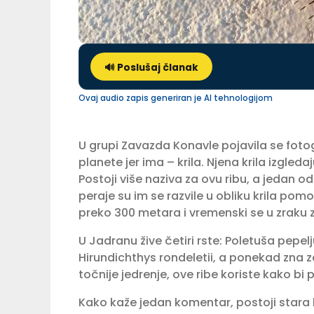
🔊 Poslušaj članak
Ovaj audio zapis generiran je AI tehnologijom
U grupi Zavazda Konavle pojavila se fotog
planete jer ima – krila. Njena krila izgleda
Postoji više naziva za ovu ribu, a jedan od 
peraje su im se razvile u obliku krila po
preko 300 metara i vremenski se u zraku 
U Jadranu žive četiri rste: Poletuša pepel
Hirundichthys rondeletii, a ponekad zna z
točnije jedrenje, ove ribe koriste kako bi 
Kako kaže jedan komentar, postoji stara 