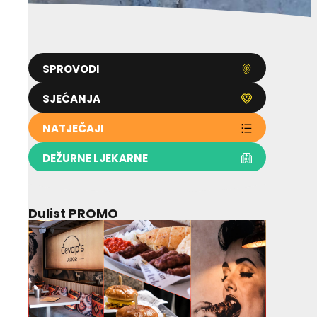
SPROVODI
SJEĆANJA
NATJEČAJI
DEŽURNE LJEKARNE
Dulist PROMO