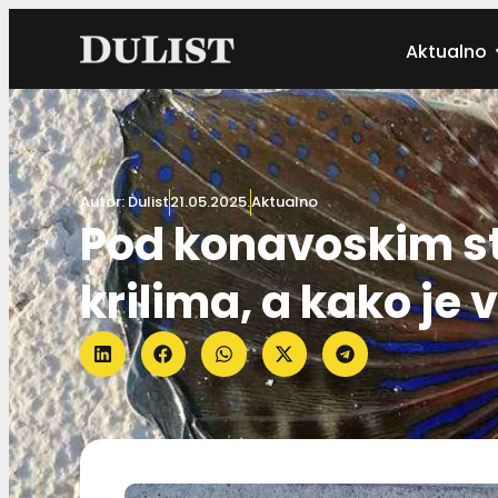
Aktualno
Autor:
Dulist
21.05.2025.
Aktualno
Pod konavoskim s
krilima, a kako je 