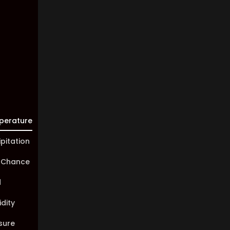
Visibility:
10 km
Sunrise:
05:46
Sunset:
20:00
perature
ipitation
 Chance
d
dity
sure