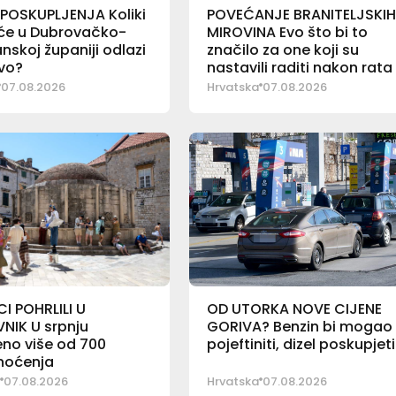
POSKUPLJENJA Koliki
POVEĆANJE BRANITELJSKI
aće u Dubrovačko-
MIROVINA Evo što bi to
nskoj županiji odlazi
značilo za one koji su
vo?
nastavili raditi nakon rata
07.08.2026
Hrvatska
07.08.2026
I POHRLILI U
OD UTORKA NOVE CIJENE
NIK U srpnju
GORIVA? Benzin bi mogao
no više od 700
pojeftiniti, dizel poskupjeti
 noćenja
07.08.2026
Hrvatska
07.08.2026