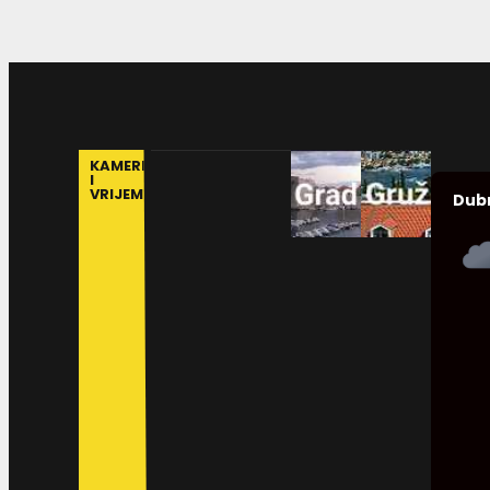
KAMERE
I
VRIJEME
Dub