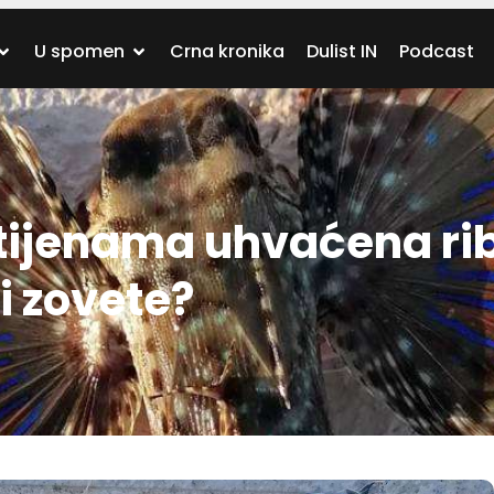
U spomen
Crna kronika
Dulist IN
Podcast
tijenama uhvaćena rib
vi zovete?