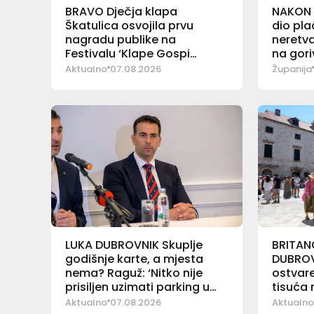
BRAVO Dječja klapa
NAKON 
Škatulica osvojila prvu
dio pl
nagradu publike na
neretva
Festivalu ‘Klape Gospi
na gori
Sinjskoj’
Aktualno
07.08.2026
Županija
LUKA DUBROVNIK Skuplje
BRITANC
godišnje karte, a mjesta
DUBROV
nema? Raguž: ‘Nitko nije
ostvare
prisiljen uzimati parking u
tisuća
Luci’
Aktualno
07.08.2026
Aktualno