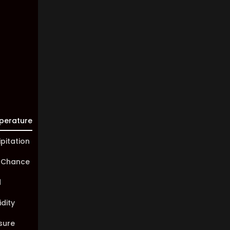
Visibility:
10 km
Sunrise:
05:46
Sunset:
20:00
perature
ipitation
 Chance
d
dity
sure