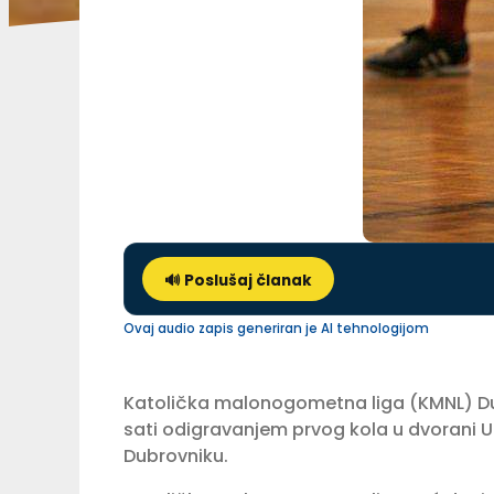
🔊 Poslušaj članak
Ovaj audio zapis generiran je AI tehnologijom
Katolička malonogometna liga (KMNL) Dub
sati odigravanjem prvog kola u dvorani Uč
Dubrovniku.