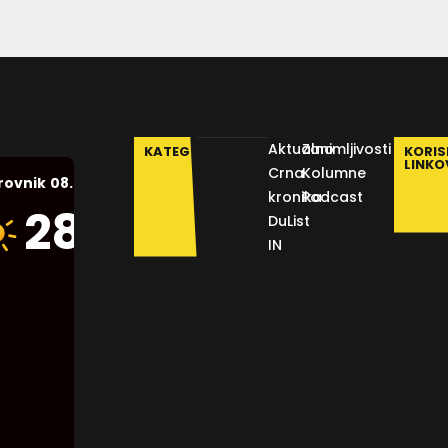
Aktualno
Zanimljivosti
KATEGORIJE
KORIS
LINKO
Crna
Kolumne
08.08.2026.
rovnik
kronika
Podcast
Humidity:
28
°C
DuList
47 %
IN
Pressure:
1013 mb
Wind:
11
Km/h
Clouds:
9%