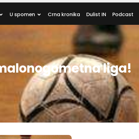
U spomen
Crna kronika
Dulist IN
Podcast
 malonogometna liga!