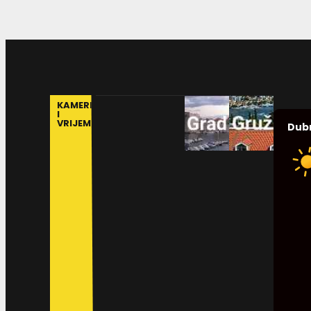
KAMERE
I
VRIJEME
Dub