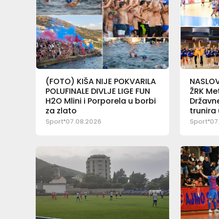
(FOTO) KIŠA NIJE POKVARILA
NASLOV 
POLUFINALE DIVLJE LIGE FUN
ŽRK Met
H2O Mlini i Porporela u borbi
Državne
za zlato
trunira
Sport
07.08.2026
Sport
07