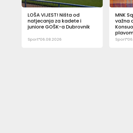
LOŠA VIJEST! Ništa od
MNK Sq
natjecanja za kadete i
važna a
juniore GOŠK-a Dubrovnik
Konsuo
plavom
Sport
06.08.2026
Sport
06