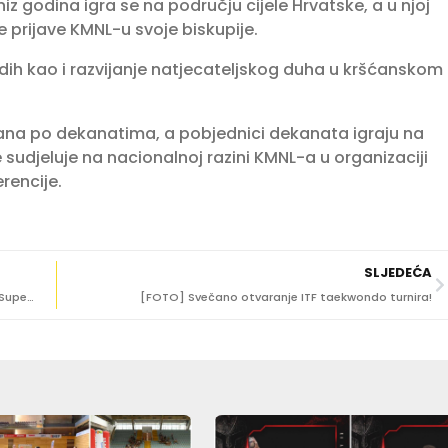
 godina igra se na području cijele Hrvatske, a u njoj
prijave KMNL-u svoje biskupije.
adih kao i razvijanje natjecateljskog duha u kršćanskom
irana po dekanatima, a pobjednici dekanata igraju na
e sudjeluje na nacionalnoj razini KMNL-a u organizaciji
rencije.
SLJEDEĆA
Gradonačelnik uputio čestitku Jugašima za osvajanje Super kupa
[FOTO] Svečano otvaranje ITF taekwondo turnira!