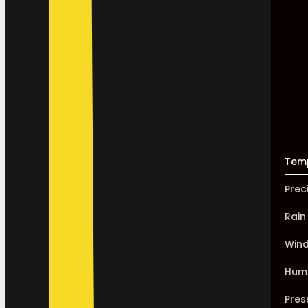
Tem
Prec
Rain
Win
Humi
Pres