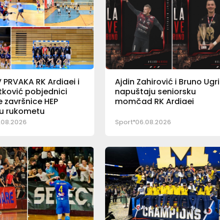
PRVAKA RK Ardiaei i
Ajdin Zahirović i Bruno Ugr
ković pobjednici
napuštaju seniorsku
 završnice HEP
momčad RK Ardiaei
 u rukometu
.08.2026
Sport
06.08.2026