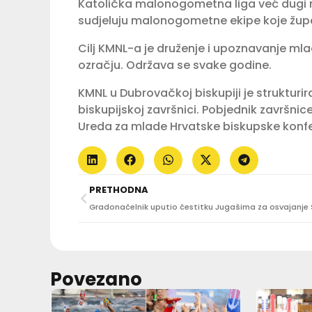
Katolička malonogometna liga već dugi niz
sudjeluju malonogometne ekipe koje župe 
Cilj KMNL-a je druženje i upoznavanje ml
ozračju. Održava se svake godine.
KMNL u Dubrovačkoj biskupiji je struktur
biskupijskoj završnici. Pobjednik završnic
Ureda za mlade Hrvatske biskupske konfe
PRETHODNA
Povezano