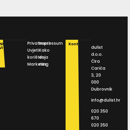
Privatnosti
Impressum
NI
Kontakt
dulist
VI
Uvjeti
Kako
d.o.o.
korištenja
do
Ćira
Marketing
nas
Carića
3, 20
000
Dubrovnik
info@dulist.hr
020 350
670
020 350