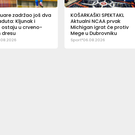
uare zadržao još dva
KOŠARKAŠKI SPEKTAKL
duta: Kljunak i
Aktualni NCAA prvak
 ostaju u crveno-
Michigan igrat će protiv
 dresu
Mege u Dubrovniku
.08.2026
Sport
06.08.2026